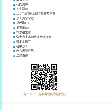
花開見佛
五十嵐川
110年2月份本願寺新報及宗報
淨土真宗宗歌
播種歌(1)
播種歌(2)
報恩講之歌
浄土真宗本願寺派西本願寺
築地本願寺
極樂淨土
西方極樂世界
二河白道
【隨拍即上】用手機就能掌握資訊！