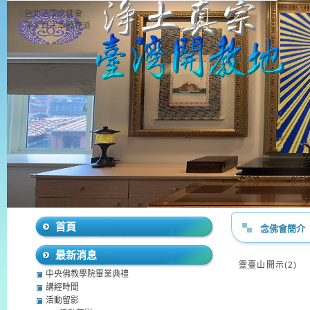
台北法雷念佛會
淨土真宗本願寺派
首頁
念佛會簡介
最新消息
靈臺山開示(2)
中央佛教學院畢業典禮
講經時間
活動留影