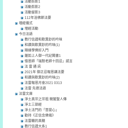
活動剪影1
活動剪影2
活動留影3
112年浴佛節法要
埋經儀式
埋經活動
今日法語
教行信證和歎異鈔的吟味
和讚與歎異鈔的吟味(1)
順緣學佛好入門
蓮如上人御一代記聞書1
憶恩師「瑞默老師十回忌」感言
法 雷 通 訊
2021年 御正忌報恩講法要
和讚與歎異鈔的吟味(2)
法雷報恩月會2021 0313
法雷 先德法語
法雷文庫
淨土真宗之宗祖 親鸞聖人傳
淨土三部經
淨土法門的「菩提心」
勸持《正信念佛偈》
法雷轍的真髓
教行信證大系1