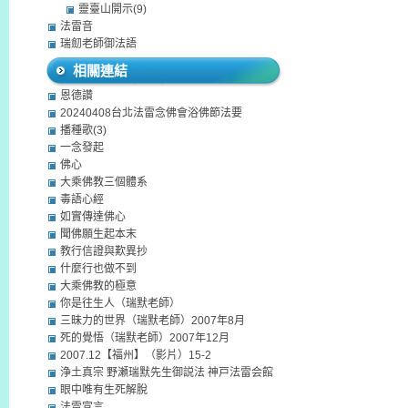
靈臺山開示(9)
法雷音
瑞劎老師御法語
相關連結
恩德讚
20240408台北法雷念佛會浴佛節法要
播種歌(3)
一念發起
佛心
大乘佛教三個體系
毒語心經
如實傳達佛心
聞佛願生起本末
教行信證與歎異抄
什麼行也做不到
大乘佛教的極意
你是往生人（瑞默老師）
三昧力的世界（瑞默老師）2007年8月
死的覺悟（瑞默老師）2007年12月
2007.12【福州】（影片）15-2
浄土真宗 野瀬瑞默先生御説法 神戸法雷会館
眼中唯有生死解脫
法雷宣言