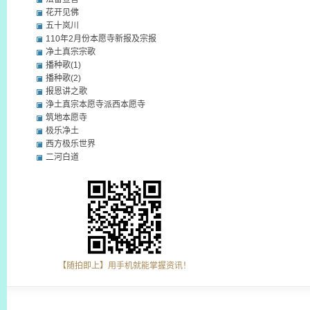
花开见佛
五十岚川
110年2月份本愿寺新报及宗报
净土真宗宗歌
播种歌(1)
播种歌(2)
报恩讲之歌
浄土真宗本愿寺派西本愿寺
筑地本愿寺
极乐净土
西方极乐世界
二河白道
【随拍即上】用手机就能掌握资讯！