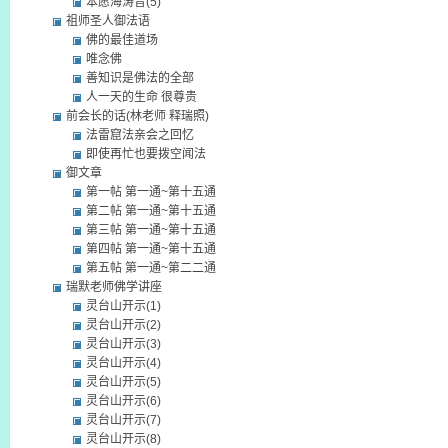
本愿海涛音(5)
祖师圣人御法语
佛的最佳道场
唯念佛
善知识是佛法的全部
人一天的生命 很尊贵
前会长的话(林老师 释瑞照)
法雷窟法亲会之回忆
即使再忙也要拨空闻法
御文章
第一帖 第一通~第十五通
第二帖 第一通~第十五通
第三帖 第一通~第十五通
第四帖 第一通~第十五通
第五帖 第一通~第二二通
瑞默老师佛学讲座
灵台山开示(1)
灵台山开示(2)
灵台山开示(3)
灵台山开示(4)
灵台山开示(5)
灵台山开示(6)
灵台山开示(7)
灵台山开示(8)