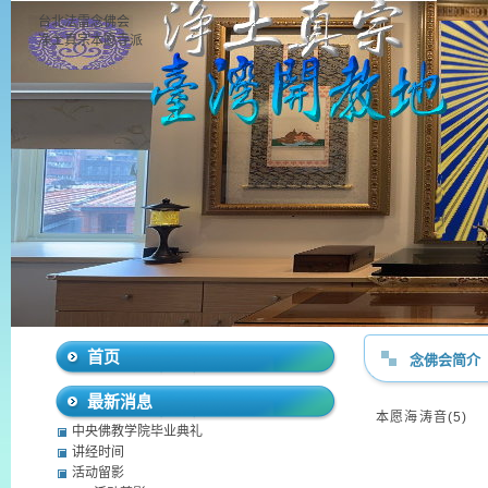
台北法雷念佛会
净土真宗本愿寺派
首页
念佛会简介
最新消息
本愿海涛音(5)
中央佛教学院毕业典礼
讲经时间
活动留影