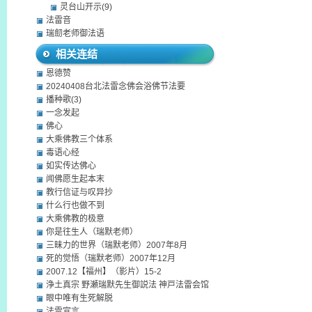
灵台山开示(9)
法雷音
瑞劎老师御法语
相关连结
恩德赞
20240408台北法雷念佛会浴佛节法要
播种歌(3)
一念发起
佛心
大乘佛教三个体系
毒语心经
如实传达佛心
闻佛愿生起本末
教行信证与叹异抄
什么行也做不到
大乘佛教的极意
你是往生人（瑞默老师）
三昧力的世界（瑞默老师）2007年8月
死的觉悟（瑞默老师）2007年12月
2007.12【福州】（影片）15-2
浄土真宗 野瀬瑞默先生御説法 神戸法雷会馆
眼中唯有生死解脱
法雷宣言