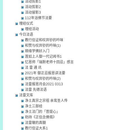
活动剪影1
活动剪影2
活动留影3
112年浴佛节法要
埋经仪式
埋经活动
今日法语
教行信证和叹异钞的吟味
和赞与叹异钞的吟味(1)
顺缘学佛好入门
莲如上人御一代记闻书1
忆恩师「瑞默老师十回忌」感言
法 雷 通 讯
2021年 御正忌报恩讲法要
和赞与叹异钞的吟味(2)
法雷报恩月会2021 0313
法雷 先德法语
法雷文库
净土真宗之宗祖 亲鸾圣人传
净土三部经
净土法门的「菩提心」
劝持《正信念佛偈》
法雷辙的真髓
教行信证大系1