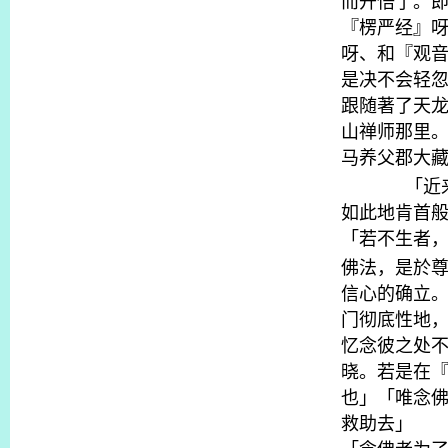
而开悟了。
『楞严经』
呀、和『观
是决不会轻
跟随著了天
山禅师那里
马养父郡大
「近
如此地肯首
「若不生者
佛法，是於
信心的确立
门彻底性地
忆念彼之处
晓。若是在
也」「唯念
救助去」