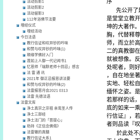
序
活动剪影1
活动剪影2
先公开了
活动留影3
是堂堂立教
112年浴佛节法要
坤的大著作
埋经仪式
埋经活动
胸，代替释
今日法语
师，而立於
教行信证和叹异钞的吟味
和赞与叹异钞的吟味(1)
二的真教御
顺缘学佛好入门
就被想像。
莲如上人御一代记闻书1
处呢者，则
忆恩师「瑞默老师十回忌」感言
法 雷 通 讯
，自在地坐
2021年 御正忌报恩讲法要
实地、轻松
和赞与叹异钞的吟味(2)
缅怀之姿。
法雷报恩月会2021 0313
法雷 先德法语
若那样的话
法雷文库
底的如来一
净土真宗之宗祖 亲鸾圣人传
行信证』，
净土三部经
净土法门的「菩提心」
者则品读『
劝持《正信念佛偈》
於此处不
法雷辙的真髓
教行信证大系1