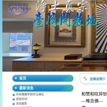
台北法雷念佛会
净土真宗本愿寺派
首页
念佛会简介
最新消息
和赞和叹异
中央佛教学院毕业典礼
讲经时间
—唯念佛—
活动留影