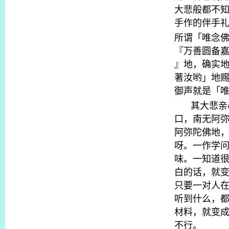
大悲般都不
手作的伴手
所谓「唯念
『万善圆备
』地，确实
著汝哟」地
御声就是「
其大悲亲
口，南无阿
阿弥陀佛地
呀。一作学
味。一知道
白的话，就
只要一对人
听到什么，
材料，就变
不行。