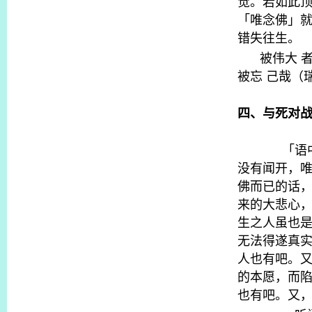
觉。若如此
「唯念佛」
错失往生。
被伟大
被忘
己哉（
四、与死对
「语
没有闻开，
佛而已的话
来的大悲心
生之人虽也
无法得遂真
人也有吧。
的本愿，而
也有吧。又