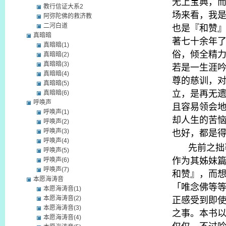
无上宝典，
教行信证大系2
场来看，我
阿弥陀佛的救济教
也是『和赞
二河白道
真暗暗
著七十余年
真暗暗(1)
俗，倾全精
真暗暗(2)
真暗暗(3)
若是一生涯
真暗暗(4)
尊的慈训，
真暗暗(5)
立，是再无
真暗暗(6)
呼唤声
且容易领会
呼唤声(1)
却人生的苦
呼唤声(2)
也好，都是
呼唤声(3)
呼唤声(4)
先前之拙
呼唤声(5)
作为其姊妹
呼唤声(6)
呼唤声(7)
和赞』，而
本愿海涛音
「唯念佛等
本愿海涛音(1)
正感受到即
本愿海涛音(2)
本愿海涛音(3)
之事。本书
本愿海涛音(4)