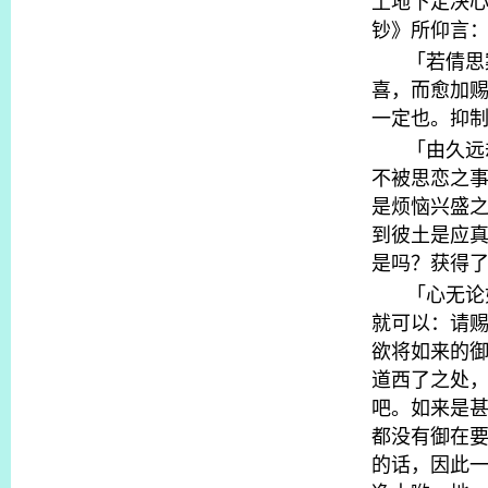
土地下定决
钞》所仰言
「若倩思
喜，而愈加
一定也。抑
「由久远
不被思恋之
是烦恼兴盛
到彼土是应
是吗？获得
「心无论
就可以：请
欲将如来的
道西了之处
吧。如来是
都没有御在
的话，因此