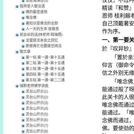
仅仅，不过
本愿海涛音(5)
祖师圣人御法语
精读『和赞
佛的最佳道场
恩师
桂利劔
唯念佛
自己顶戴著
善知识是佛法的全部
人一天的生命 很尊贵
作为序。
前会长的话(林老师 释瑞照)
一、第一要
法雷窟法亲会之回忆
即使再忙也要拨空闻法
於『叹异钞
御文章
「置於亲
第一帖 第一通~第十五通
第二帖 第一通~第十五通
仰言（御命
第三帖 第一通~第十五通
信之外别无
第四帖 第一通~第十五通
「唯念佛
第五帖 第一通~第二二通
瑞默老师佛学讲座
能通过般了
灵台山开示(1)
此关卡的人
灵台山开示(2)
灵台山开示(3)
唯念佛而通
灵台山开示(4)
能通过。「
灵台山开示(5)
念佛而通过
灵台山开示(6)
灵台山开示(7)
佛。要使劲
灵台山开示(8)