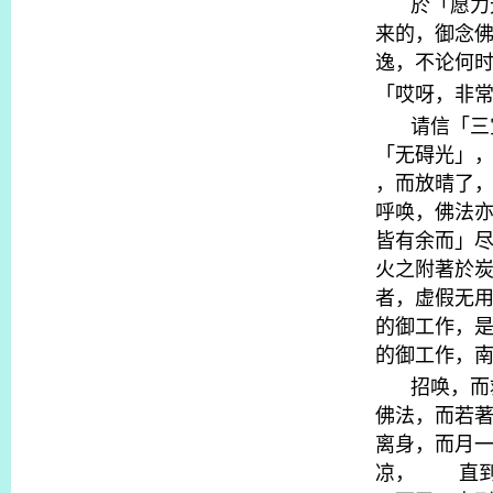
於「愿力
来的，御念
逸，不论何
「哎呀，非
请信「三
「无碍光」
，而放晴了
呼唤，佛法
皆有余而」
火之附著於
者，虚假无
的御工作，
的御工作，
招唤，而
佛法，而若
离身，而月
凉，
直