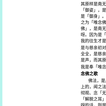
其原样是南
「御姿」，
是「御身」
之为「唯念
佛」，是南
呀。因为是
我的往生才
是与慈亲初
全全，是慈
是声，而其
我是奉「唯
念佛之歌
佛法，是
上的，闻之
彻观、念「
「解脱之耳
呀的话，则