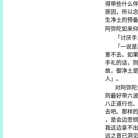
得带些什么
原因，所以
生净土的预
阿弥陀如来
「讨厌手
「一说是
意不去。如
手礼的话，
故，御净土
人」。
对阿弥陀
则最好带六
八正道行也
去吧。那样
，是会边悲
我这边拿不
远之昔已洞