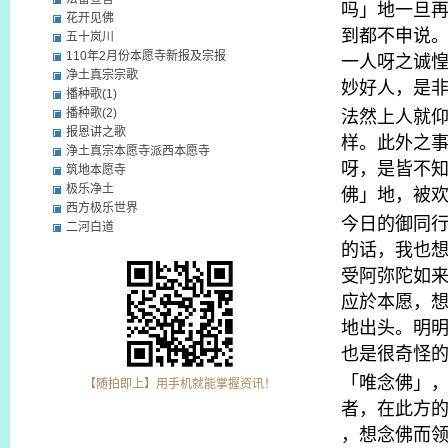
吗」地一旦
花开见佛
到都不申说
五十岚川
110年2月份本愿寺新报及宗报
一人呀之诚
净土真宗宗歌
妙好人，是
播种歌(1)
法然上人就
播种歌(2)
报恩讲之歌
样。此外之
浄土真宗本愿寺派西本愿寺
呀，是皆不
筑地本愿寺
极乐净土
佛」地，被
西方极乐世界
今日的御同
二河白道
的话，我也
受阿弥陀如
应於本愿，
地出头。明
也是很奇怪
「唯念佛」
【随拍即上】用手机就能掌握资讯！
者，在此方
，想念佛而