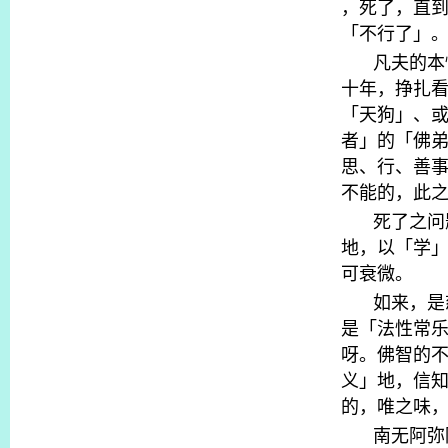
，死了，直
「不行了」
凡夫的本
十年，挣扎
「天狗」、
者」的「佛
思、行、善
不能的，此
死了之问
地，以「学
可衰微。
如来，是
是「法性常
呀。佛智的
义」地，信
的，唯之味
南无阿弥