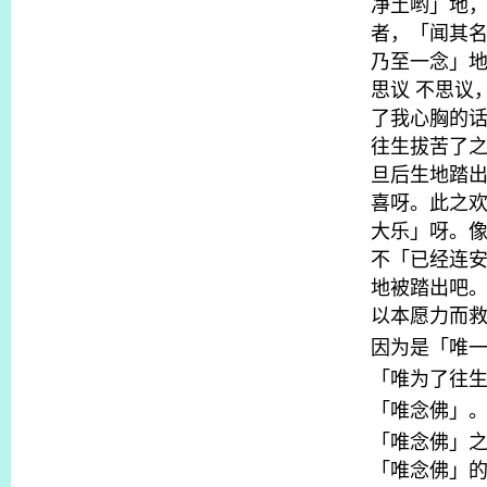
净土哟」地
者，「闻其
乃至一念」
思议
不思议
了我心胸的
往生拔苦了
旦后生地踏
喜呀。此之
大乐」呀。
不「已经连
地被踏出吧
以本愿力而
因为是「唯
「唯为了往
「唯念佛」
「唯念佛」
「唯念佛」