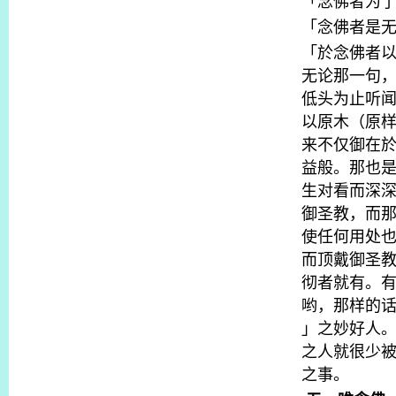
「念佛者为
「念佛者是
「於念佛者
无论那一句
低头为止听
以原木（原
来不仅御在
益般。那也
生对看而深
御圣教，而
使任何用处
而顶戴御圣
彻者就有。
哟，那样的
」之妙好人
之人就很少
之事。