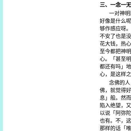
三、一念一
一对神明
好像是什么
够作感应呀
不安了也是
花大钱，热
至今都把神
心。「甚至
都还有吗」
心，是这样
念佛的人
佛，就觉得
息」般。然
陷入绝望，
以说「阿弥
也有。不，
那样的话「