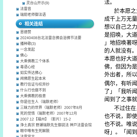
法。
灵台山开示(9)
法雷音
於本愿之
瑞劎老师御法语
成千上万无
相关连结
想以自己之
恩德赞
是招唤，大
20240408台北法雷念佛会浴佛节法要
」地招唤著
播种歌(3)
的人就没有
一念发起
佛心
本愿也好大
大乘佛教三个体系
佛，但因为
毒语心经
如实传达佛心
外出者，所
闻佛愿生起本末
偶尔，有听
教行信证与叹异抄
了」「我听
什么行也做不到
大乘佛教的极意
闻到了之事
你是往生人（瑞默老师）
不过住在
三昧力的世界（瑞默老师）2007年8月
死的觉悟（瑞默老师）2007年12月
也不说，即
2007.12【福州】（影片）15-2
也不说。唯
浄土真宗 野瀬瑞默先生御説法 神戸法雷会馆
呀」。「闻
眼中唯有生死解脱
法雷宣言