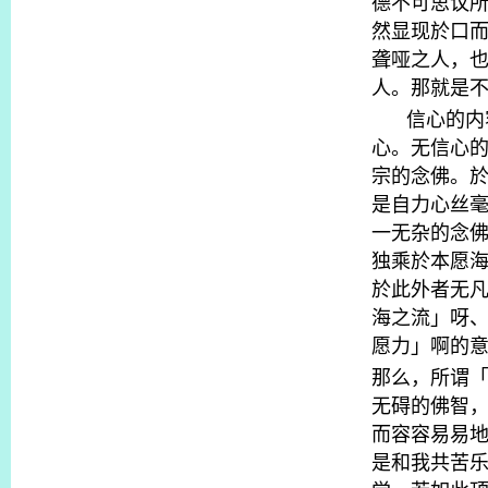
德不可思议
然显现於口
聋哑之人，
人。那就是
信心的内
心。无信心
宗的念佛。
是自力心丝
一无杂的念
独乘於本愿
於此外者无
海之流」呀
愿力」啊的
那么，所谓
无碍的佛智
而容容易易
是和我共苦