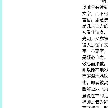
一听
以唯只有读
文字，而不
言语。思念
是凡夫自力
被看作法身
光明，又亦
彼人是读了
字。虽离著
是疑心自力
敬心而顶戴
则以能在地
而深深地品
也，即者被
圆解证入（
虽说在禅的
禅师是云为