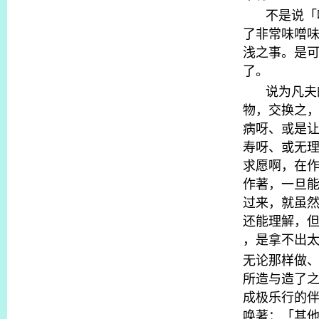
不是说「
了非常味噌
浅之事。是
了。
说为凡夫
物，交换之
病呀、或是
寿呀、或无
求愿啊，在
作著，一旦
过来，就虽
还能理解，
，是拿不出
无论那样做
所造与造了
成极乐行的
唤著：「其