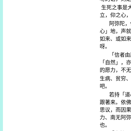
生死之事是
立，仰之心
阿弥陀，
心」地，声
如来、或如
呀。
「信者由
「自然」，
的愿力，不
生病、贫穷
吧。
若持「道
跟著来。依
思议，而因
力、南无阿
也。