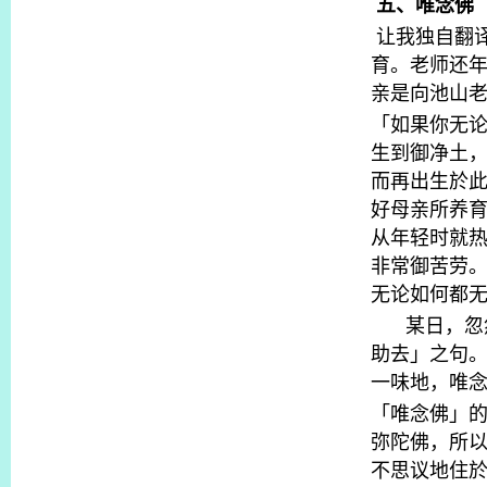
五、唯念佛
让我独自翻
育。老师还
亲是向池山
「如果你无
生到御净土
而再出生於
好母亲所养
从年轻时就
非常御苦劳
无论如何都
某日，忽
助去」之句
一味地，唯
「唯念佛」
弥陀佛，所
不思议地住