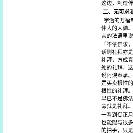
这边，制造
二、无可求
宇治的万福
伟大的大德
言的法语里
「不依佛求
话则礼拜亦
礼拜，方成
处的礼拜，
说阿谀奉承
是买卖根性
根性的礼拜
早已不是佛
命就是礼拜
一看到御正
也能赐与很
的拍手，只