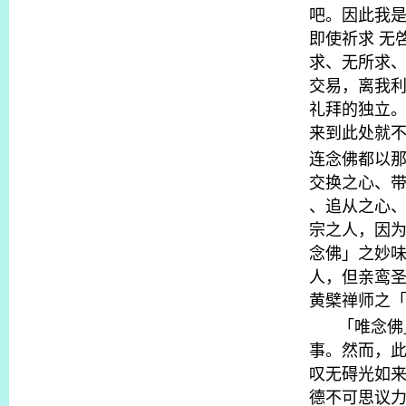
吧。因此我
即使祈求
无
求、无所求
交易，离我
礼拜的独立
来到此处就
连念佛都以
交换之心、
、追从之心
宗之人，因
念佛」之妙
人，但亲鸾
黄檗禅师之
「唯念佛
事。然而，
叹无碍光如
德不可思议