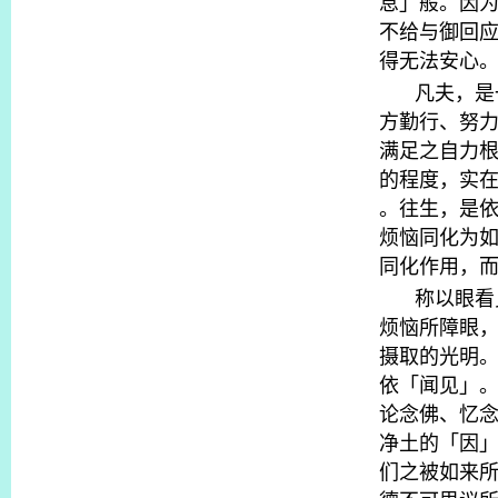
息」般。因
不给与御回
得无法安心
凡夫，是
方勤行、努
满足之自力
的程度，实
。往生，是
烦恼同化为
同化作用，
称以眼看
烦恼所障眼
摄取的光明
依「闻见」
论念佛、忆
净土的「因
们之被如来