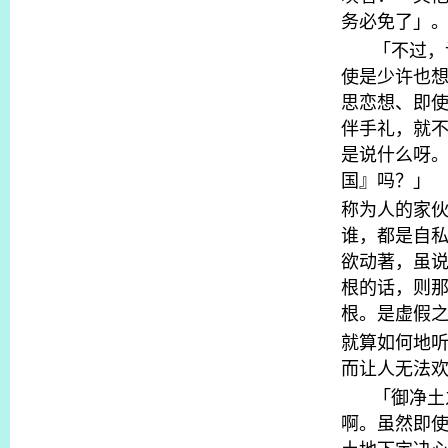
务必免了」
「不过，
使是少许也
思恋想、即
伴手礼，就
是说什么呀
国』吗？」
称为人的家
谁，都是自
欲动著，虽
根的话，则
根。是虚假
就算如何地
而让人无法
「御净土
啊。虽然即