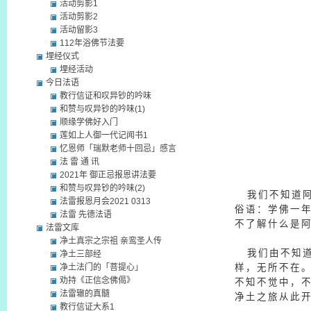
活动剪影1
活动剪影2
活动留影3
112年浴佛节法要
埋经仪式
埋经活动
今日法语
教行信证和叹异钞的吟味
和赞与叹异钞的吟味(1)
顺缘学佛好入门
莲如上人御一代记闻书1
忆恩师「瑞默老师十回忌」感言
法 雷 通 讯
2021年 御正忌报恩讲法要
和赞与叹异钞的吟味(2)
我们不知道阿
法雷报恩月会2021 0313
俗语：学佛一
法雷 先德法语
不了解什么是
法雷文库
净土真宗之宗祖 亲鸾圣人传
我们由不知道
净土三部经
净土法门的「菩提心」
样，无所不在
劝持《正信念佛偈》
不知不觉中，
法雷辙的真髓
净土之旅从此
教行信证大系1