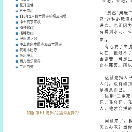
“来吧，来吧，
花开见佛
五十岚川
“忽然”用我
110年2月份本愿寺新报及宗报
然”这种心境
净土真宗宗歌
进去。也正因
播种歌(1)
有看到水河、
播种歌(2)
。
报恩讲之歌
声
浄土真宗本愿寺派西本愿寺
有心要了生脱
筑地本愿寺
河在，他过不
极乐净土
会更苦；可是
西方极乐世界
止在那裏。所以
二河白道
这就是指人已
入门。没有碰到
是概念而已。
碰到“三定死
死，我会死，我
人，他才会拼
【随拍即上】用手机就能掌握资讯！
问题来了。也
怎么办呢？当