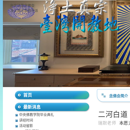
台北法雷念佛会
净土真宗本愿寺派
首页
念佛会简介
最新消息
二河白道
中央佛教学院毕业典礼
讲经时间
瑞默老师
本愿
活动留影