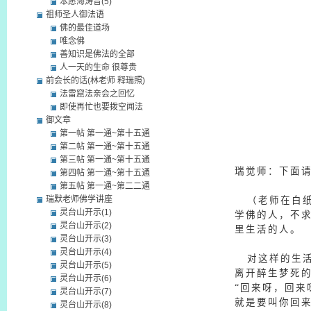
本愿海涛音(5)
祖师圣人御法语
佛的最佳道场
唯念佛
善知识是佛法的全部
人一天的生命 很尊贵
前会长的话(林老师 释瑞照)
法雷窟法亲会之回忆
即使再忙也要拨空闻法
御文章
第一帖 第一通~第十五通
第二帖 第一通~第十五通
第三帖 第一通~第十五通
瑞觉师：
下面
第四帖 第一通~第十五通
第五帖 第一通~第二二通
瑞默老师佛学讲座
（老师在白纸
灵台山开示(1)
学佛的人，不
灵台山开示(2)
里生活的人。
灵台山开示(3)
灵台山开示(4)
对这样的生活
灵台山开示(5)
离开醉生梦死
灵台山开示(6)
“回来呀，回来
灵台山开示(7)
就是要叫你回
灵台山开示(8)