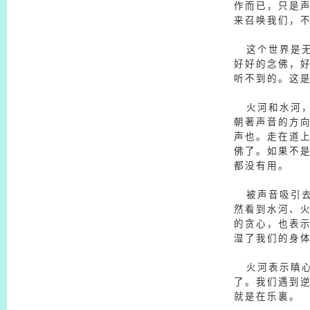
作而已，只是
来召唤我们，
这个世界是无
好好的念佛，
听不到的。这
火河和水河，
朝著声音的方
声也。走在道
佛了。如果不是
都没有用。
被声音吸引去
然看到水河、
的贪心，也表
湿了我们的身
火河表示瞋心
了。我们遇到
就是在乐裏。