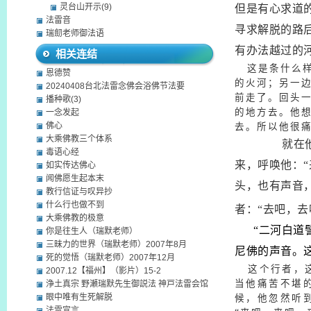
灵台山开示(9)
但是有心求道
法雷音
寻求解脱的路
瑞劎老师御法语
有办法越过的
相关连结
这是条什么样
恩德赞
的火河；另一
20240408台北法雷念佛会浴佛节法要
前走了。
回头
播种歌(3)
的地方去。
他
一念发起
佛心
去。
所以他很
大乘佛教三个体系
就在他痛苦
毒语心经
来，呼唤他：
如实传达佛心
闻佛愿生起本末
头，也有声音
教行信证与叹异抄
什么行也做不到
者：“去吧，
大乘佛教的极意
“二河白道譬
你是往生人（瑞默老师）
三昧力的世界（瑞默老师）2007年8月
尼佛的声音。
死的觉悟（瑞默老师）2007年12月
这个行者，这
2007.12【福州】（影片）15-2
当他痛苦不堪
浄土真宗 野瀬瑞默先生御説法 神戸法雷会馆
眼中唯有生死解脱
候，他忽然听
法雷宣言