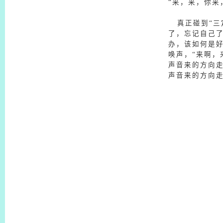
“来，来，你来
真正碰到“三定
了，忘记自己了
办，该如何是
唤声，“来啊，
声音来的方向
声音来的方向