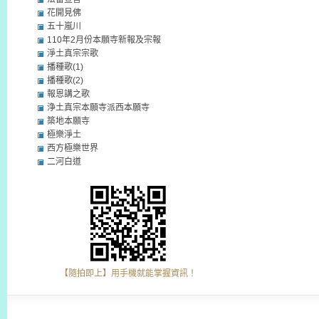
花開見佛
五十嵐川
110年2月份本願寺新報及宗報
淨土真宗宗歌
播種歌(1)
播種歌(2)
報恩講之歌
浄土真宗本願寺派西本願寺
築地本願寺
極樂淨土
西方極樂世界
二河白道
【隨拍即上】用手機就能掌握資訊！