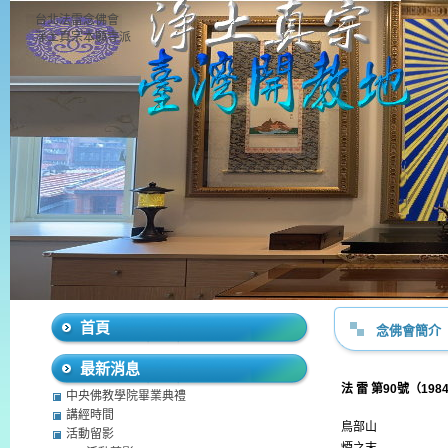
台北法雷念佛會
淨土真宗本願寺派
首頁
念佛會簡介
最新消息
法
雷
第
90
號（
198
中央佛教學院畢業典禮
講經時間
鳥部山
活動留影