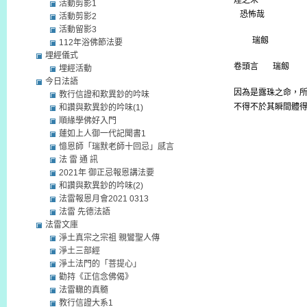
煙之末
活動剪影1
恐怖哉
活動剪影2
活動留影3
瑞劔
112年浴佛節法要
埋經儀式
卷頭言
瑞劔
埋經活動
今日法語
因為是露珠之命，
教行信證和歎異鈔的吟味
不得不於其瞬間體
和讚與歎異鈔的吟味(1)
順緣學佛好入門
蓮如上人御一代記聞書1
憶恩師「瑞默老師十回忌」感言
法 雷 通 訊
2021年 御正忌報恩講法要
和讚與歎異鈔的吟味(2)
法雷報恩月會2021 0313
法雷 先德法語
法雷文庫
淨土真宗之宗祖 親鸞聖人傳
淨土三部經
淨土法門的「菩提心」
勸持《正信念佛偈》
法雷轍的真髓
教行信證大系1