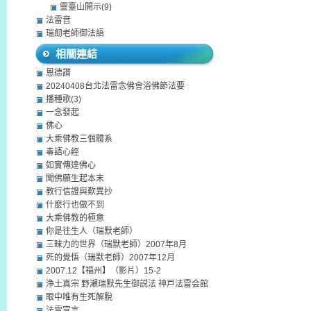
靈臺山開示(9)
法雷音
瑞劎老師御法語
相關連結
恩德讚
20240408台北法雷念佛會浴佛節法要
播種歌(3)
一念發起
佛心
大乘佛教三個體系
毒語心經
如實傳達佛心
聞佛願生起本末
教行信證與歎異抄
什麼行也做不到
大乘佛教的極意
你是往生人（瑞默老師）
三昧力的世界（瑞默老師）2007年8月
死的覺悟（瑞默老師）2007年12月
2007.12【福州】（影片）15-2
浄土真宗 野瀬瑞默先生御説法 神戸法雷会館
眼中唯有生死解脫
法雷宣言