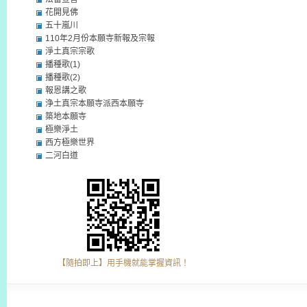
花開見佛
五十嵐川
110年2月份本願寺新報及宗報
淨土真宗宗歌
播種歌(1)
播種歌(2)
報恩講之歌
浄土真宗本願寺派西本願寺
築地本願寺
極樂淨土
西方極樂世界
二河白道
【隨拍即上】用手機就能掌握資訊！