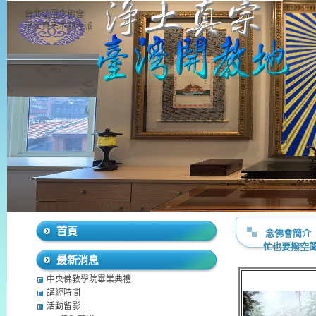
台北法雷念佛會
淨土真宗本願寺派
首頁
念佛會簡介
忙也要撥空
最新消息
中央佛教學院畢業典禮
講經時間
活動留影