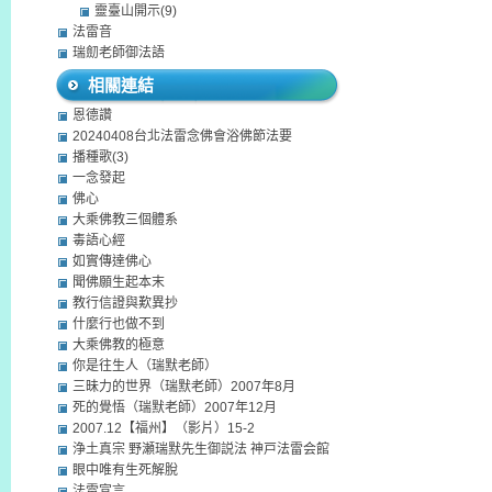
靈臺山開示(9)
法雷音
瑞劎老師御法語
相關連結
恩德讚
20240408台北法雷念佛會浴佛節法要
播種歌(3)
一念發起
佛心
大乘佛教三個體系
毒語心經
如實傳達佛心
聞佛願生起本末
教行信證與歎異抄
什麼行也做不到
大乘佛教的極意
你是往生人（瑞默老師）
三昧力的世界（瑞默老師）2007年8月
死的覺悟（瑞默老師）2007年12月
2007.12【福州】（影片）15-2
浄土真宗 野瀬瑞默先生御説法 神戸法雷会館
眼中唯有生死解脫
法雷宣言