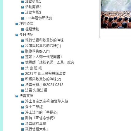
活動剪影1
活動剪影2
活動留影3
112年浴佛節法要
埋經儀式
埋經活動
今日法語
教行信證和歎異鈔的吟味
和讚與歎異鈔的吟味(1)
順緣學佛好入門
蓮如上人御一代記聞書1
憶恩師「瑞默老師十回忌」感言
法 雷 通 訊
2021年 御正忌報恩講法要
和讚與歎異鈔的吟味(2)
法雷報恩月會2021 0313
法雷 先德法語
法雷文庫
淨土真宗之宗祖 親鸞聖人傳
淨土三部經
淨土法門的「菩提心」
勸持《正信念佛偈》
法雷轍的真髓
教行信證大系1