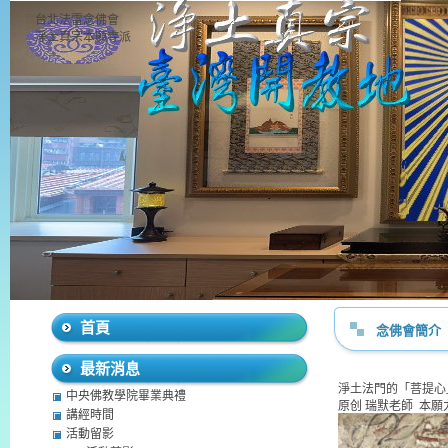
台北法雷念佛會
淨土真宗本願寺派
首頁
念佛會簡介
最新消息
淨土法門的「菩提心
中央佛教學院畢業典禮
原创 瑞默老師 本願力 
講經時間
活動留影