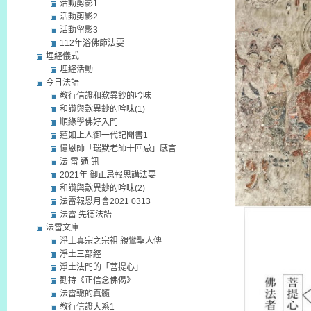
活動剪影1
活動剪影2
活動留影3
112年浴佛節法要
埋經儀式
埋經活動
今日法語
教行信證和歎異鈔的吟味
和讚與歎異鈔的吟味(1)
順緣學佛好入門
蓮如上人御一代記聞書1
憶恩師「瑞默老師十回忌」感言
法 雷 通 訊
2021年 御正忌報恩講法要
和讚與歎異鈔的吟味(2)
法雷報恩月會2021 0313
法雷 先德法語
法雷文庫
淨土真宗之宗祖 親鸞聖人傳
淨土三部經
淨土法門的「菩提心」
勸持《正信念佛偈》
法雷轍的真髓
教行信證大系1