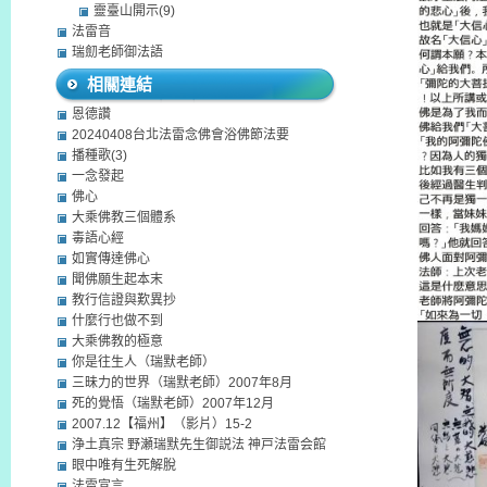
靈臺山開示(9)
法雷音
瑞劎老師御法語
相關連結
恩德讚
20240408台北法雷念佛會浴佛節法要
播種歌(3)
一念發起
佛心
大乘佛教三個體系
毒語心經
如實傳達佛心
聞佛願生起本末
教行信證與歎異抄
什麼行也做不到
大乘佛教的極意
你是往生人（瑞默老師）
三昧力的世界（瑞默老師）2007年8月
死的覺悟（瑞默老師）2007年12月
2007.12【福州】（影片）15-2
浄土真宗 野瀬瑞默先生御説法 神戸法雷会館
眼中唯有生死解脫
法雷宣言