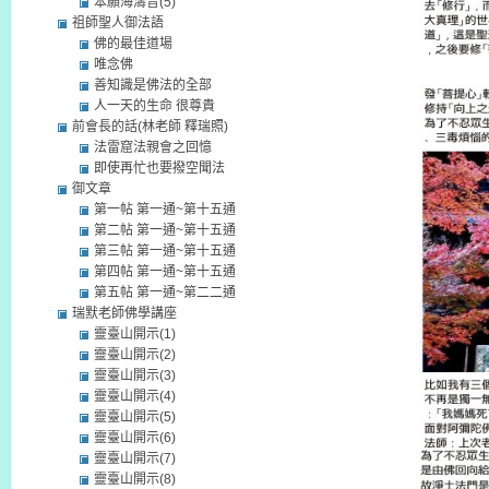
本願海濤音(5)
祖師聖人御法語
佛的最佳道場
唯念佛
善知識是佛法的全部
人一天的生命 很尊貴
前會長的話(林老師 釋瑞照)
法雷窟法親會之回憶
即使再忙也要撥空聞法
御文章
第一帖 第一通~第十五通
第二帖 第一通~第十五通
第三帖 第一通~第十五通
第四帖 第一通~第十五通
第五帖 第一通~第二二通
瑞默老師佛學講座
靈臺山開示(1)
靈臺山開示(2)
靈臺山開示(3)
靈臺山開示(4)
靈臺山開示(5)
靈臺山開示(6)
靈臺山開示(7)
靈臺山開示(8)