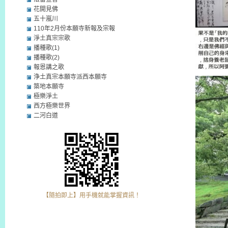
花開見佛
五十嵐川
110年2月份本願寺新報及宗報
淨土真宗宗歌
播種歌(1)
播種歌(2)
報恩講之歌
浄土真宗本願寺派西本願寺
築地本願寺
極樂淨土
西方極樂世界
二河白道
【隨拍即上】用手機就能掌握資訊！