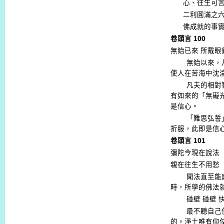
心、往生可
二利圓滿之
佛成就的事
卷頭言
100
無始已來
所戴眼
無始以來，
使人在苦海中沈
凡夫的相對
有如來的「無礙
是信心。
「難思弘誓
折服，此即是信
卷頭言
101
彌陀今現在說法
親在往生不用愁
聞法直至能
時，所學的佛法
碰壁
碰壁
最不聽自己
的。淨土唯有仰