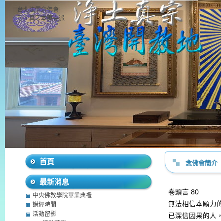
台北法雷念佛會
淨土真宗本願寺派
首頁
念佛會簡介
最新消息
卷頭言
80
中央佛教學院畢業典禮
無法相信本願力
講經時間
活動留影
已深信因果的人