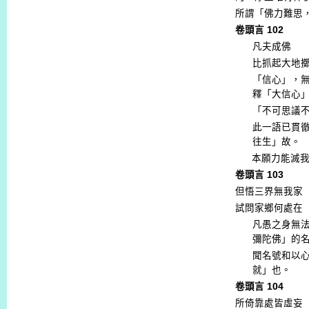
所謂「佛力難思
卷頭言
102
凡夫成佛
比抓起大地
「信心」，
釋「大信心
「不可思議
此一語已貫
往生」故。
本願力能滅
卷頭言
103
但悟三界無我家
試問家鄉何處在
凡愚之身無
彌陀佛」的
聞名號和以
就」也。
卷頭言
104
所倚靠處皆虛妄