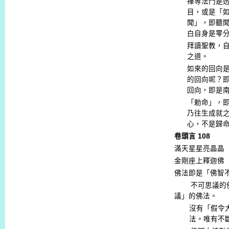
禪等法門是
目，或是「
聞」，即聽
白自身是零
拜讀聖教，
之道。
如來的回向
的回向呢？
回向，即是
「勅命」，
乃往生成就
心，不是歸
卷頭言
108
滿天星星亮晶晶
金剛座上釋迦佛
佛法即是「佛智
不可思議的
議」的佛法。
沒有「假令
法。唯有不