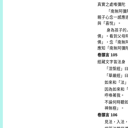
真實之處唯彌陀
「南無阿彌
親子心念一感應
與「喜悅」。
身為孩子的
佛」。看到父母
佛」，念「南無
應知「南無阿彌
卷頭言
105
經藏文字皆法身
「涅槃經」
「華嚴經」
如來和「法
因為如來和
呼喚著我。
不論何時聽
神無極」。
卷頭言
106
見法，入法