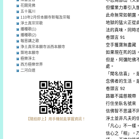
不恐鳥部山（火
花開見佛
但懼業力牽引入
五十嵐川
此命無常如朝露
110年2月份本願寺新報及宗報
地獄的猛火正從
淨土真宗宗歌
播種歌(1)
法的真味，同時
播種歌(2)
卷頭言
91
報恩講之歌
空手獲寶無盡藏
浄土真宗本願寺派西本願寺
如果現在死的話
築地本願寺
極樂淨土
但是，阿彌陀佛
西方極樂世界
處。
二河白道
「聞名信喜」，
念佛者的生活，
卷頭言
92
路雖不識慈親帶
行住坐臥名號來
信佛智不思議不
淨土並非凡夫的
【隨拍即上】用手機就能掌握資訊！
「凡心」不一樣
信心之「相」，