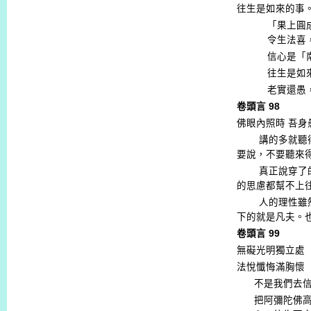
往生是如來的事
「果上圓
令生法喜
信心是「
往生是如
老實還愚
卷頭言
98
佛眼內照時
吾身
講的多就聽
要說，不要聽來
真正說穿了
的思慮都幫不上
人的理性雖
下的就是凡夫。
卷頭言
99
無礙光明獨立處
法悅懺悔滿胸懷
不是我們去
把阿彌陀佛