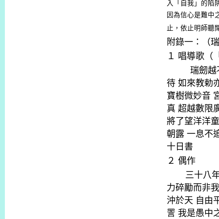
入「自我」的陷
因為信心是難中
止，依止明師聽
附錄一：（
１
唱導歌（
瑞劒越
待
如來教勅
寶樹微妙音
真
超越數限
將了望洋洋
朝露
一息不
十日書
２
偶作
三十八
力碎勵而非
沖於天
自由
詈
我是愚中