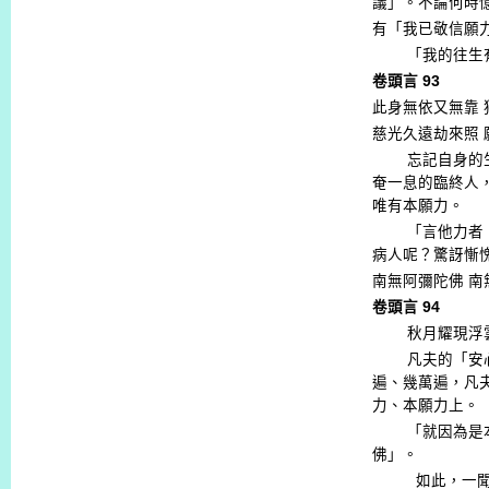
議」。不論何時
有「我已敬信願
「我的往生
卷頭言
93
此身無依又無靠
慈光久遠劫來照
忘記自身的
奄一息的臨終人
唯有本願力。
「言他力者
病人呢？驚訝慚
南無阿彌陀佛
南
卷頭言
94
秋月耀現浮
凡夫的「安
遍、幾萬遍，凡
力、本願力上。
「就因為是
佛」。
如此，一