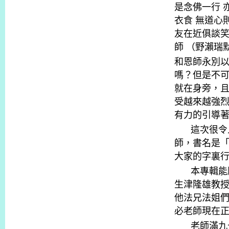
是念佛一行
衣食
無道心
友在近俱談
師
（野瀨瑞
和恩師永別
嗎？但是不
就在身旁，
受越來越強
有力的引導
這次很令
師，書名是
大家的字裏
本專輯能
生津隆雄教
他法兄法姐
必老師現在
老師滿九