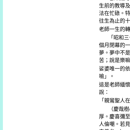
生前的教導
法在忙碌。
往生為止的
老師一生的
「昭和三
個月閉幕的
夢。夢中不
苦；說是樂
娑婆唯一的
喻」。
這是老師緬
說：
「親鸞聖人
（慶哉樹
厚。慶喜彌
人倫嘲。若