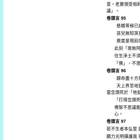
音。老實領受祖
議」。
卷頭言
95
慈親等候已
孩兒無知哭
救度是現前
此刻「南無
往生淨土不
「佛」，不
卷頭言
96
歸命盡十方
天上界至地
當念頭死於「地
「打得念頭
佛智不思議
心。
卷頭言
97
若不生者本弘誓
願力光明攝護我