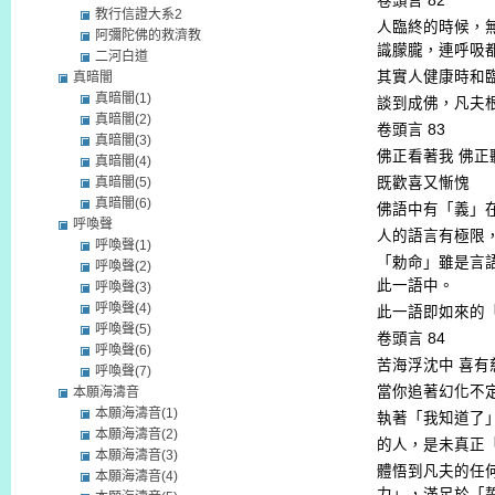
卷頭言
82
教行信證大系2
人臨終的時候，
阿彌陀佛的救濟教
識朦朧，連呼吸
二河白道
其實人健康時和
真暗闇
真暗闇(1)
談到成佛，凡夫
真暗闇(2)
卷頭言
83
真暗闇(3)
佛正看著我
佛正
真暗闇(4)
真暗闇(5)
既歡喜又慚愧
真暗闇(6)
佛語中有「義」
呼喚聲
人的語言有極限
呼喚聲(1)
「勅命」雖是言
呼喚聲(2)
此一語中。
呼喚聲(3)
呼喚聲(4)
此一語即如來的
呼喚聲(5)
卷頭言
84
呼喚聲(6)
苦海浮沈中
喜有
呼喚聲(7)
當你追著幻化不
本願海濤音
本願海濤音(1)
執著「我知道了
本願海濤音(2)
的人，是未真正
本願海濤音(3)
體悟到凡夫的任
本願海濤音(4)
力」，滿足於「