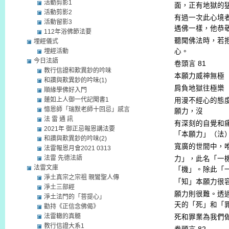
活動剪影1
面，正有地獄的
活動剪影2
有過一次此心境
活動留影3
遇佛一樣，他恭
112年浴佛節法要
聽聞佛法時，若
埋經儀式
埋經活動
心。
今日法語
卷頭言
81
教行信證和歎異鈔的吟味
本願力威神無極
和讚與歎異鈔的吟味(1)
肩負地獄往極樂
順緣學佛好入門
蓮如上人御一代記聞書1
用漫不經心的態
憶恩師「瑞默老師十回忌」感言
願力，沒
法 雷 通 訊
有深刻的自覺和
2021年 御正忌報恩講法要
「本願力」（法
和讚與歎異鈔的吟味(2)
寬廣的世間中，
法雷報恩月會2021 0313
法雷 先德法語
力」，此名「一
法雷文庫
「機」。除此「
淨土真宗之宗祖 親鸞聖人傳
「知」本願力很
淨土三部經
願力則很難。透
淨土法門的「菩提心」
天的「死」和「
勸持《正信念佛偈》
法雷轍的真髓
死和罪業為我們
教行信證大系1