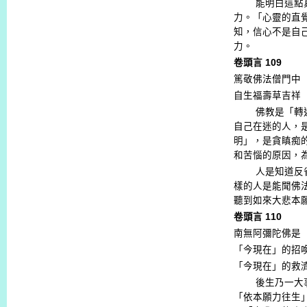
能明白這點
力。「心靈的直
知，信心不是自
力。
卷頭言
109
篤敬佛法僧門中
自生福壽草吉祥
佛教是「轉
自己在迷的人，
明」，是貪瞋痴
和苦惱的原因，
人是知道反
樣的人是能聞佛
聽到如來大悲本
卷頭言
110
南無阿彌陀佛是
「今現在」的招
「今現在」的救
後生乃一大
「依本願力往生