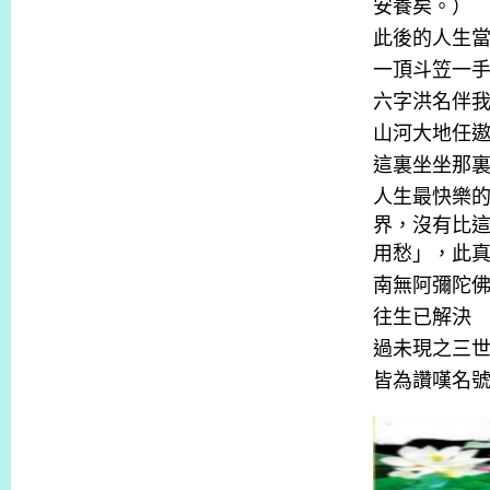
安養矣。）
此後的人生
一頂斗笠一
六字洪名伴
山河大地任
這裏坐坐那
人生最快樂
界，沒有比
用愁」，此
南無阿彌陀
往生已解決
過未現之三
皆為讚嘆名