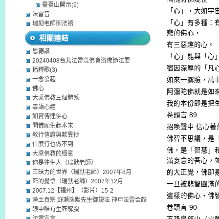
靈臺山開示(9)
「心」，大如宇
法雷音
「心」有多種：
瑞劎老師御法語
悲的佛心，
相關連結
有三惡趣的心。
恩德讚
「心」能與「心
20240408台北法雷念佛會浴佛節法要
宿因深厚的「凡
播種歌(3)
一念發起
如來一露臉，萬
佛心
阿彌陀佛就是如
大乘佛教三個體系
我的本份即是把
毒語心經
卷頭言
89
如實傳達佛心
聞佛願生起本末
招喚聲中
信心著
教行信證與歎異抄
佛智不思議，是
什麼行也做不到
佛，是「智慧」
大乘佛教的極意
滿妄念的吾心，
你是往生人（瑞默老師）
三昧力的世界（瑞默老師）2007年8月
的大正覺，佛即
死的覺悟（瑞默老師）2007年12月
一旦被悲智圓滿
2007.12【福州】（影片）15-2
這樣的佛心‧佛
浄土真宗 野瀬瑞默先生御説法 神戸法雷会館
卷頭言
90
眼中唯有生死解脫
法雷宣言