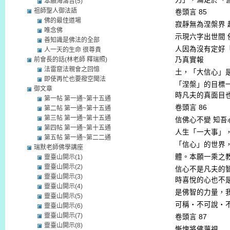
本願海濤音(5)
祖師聖人御法語
卷頭言
85
佛的最佳道場
寂靜無為涅槃界
唯念佛
示現六字出世間
善知識是佛法的全部
人因為沒有定好
人一天的生命 很尊貴
前會長的話(林老師 釋瑞照)
乃真實報
法雷窟法親會之回憶
土，「大信心」
即使再忙也要撥空聞法
「涅槃」的目標
御文章
時凡夫的真面目
第一帖 第一通~第十五通
卷頭言
86
第二帖 第一通~第十五通
第三帖 第一通~第十五通
信佛心不變
知吾
第四帖 第一通~第十五通
人生「一大事」
第五帖 第一通~第二二通
「信心」的世界
瑞默老師佛學講座
體。本願一乘之
靈臺山開示(1)
靈臺山開示(2)
信心不是凡夫的
靈臺山開示(3)
時喜悅的心也不
靈臺山開示(4)
是佛智的力量，
靈臺山開示(5)
可稱‧不可說‧
靈臺山開示(6)
靈臺山開示(7)
卷頭言
87
靈臺山開示(8)
慚愧將佛蔑視