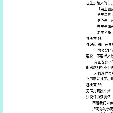
往生是如来的事
「果上圆
令生法喜
信心是「
往生是如
老实还愚
卷头言
98
佛眼内照时
吾身
讲的多就听
要说，不要听来
真正说穿了
的思虑都帮不上
人的理性虽
下的就是凡夫。
卷头言
99
无碍光明独立处
法悦忏悔满胸怀
不是我们去
把阿弥陀佛