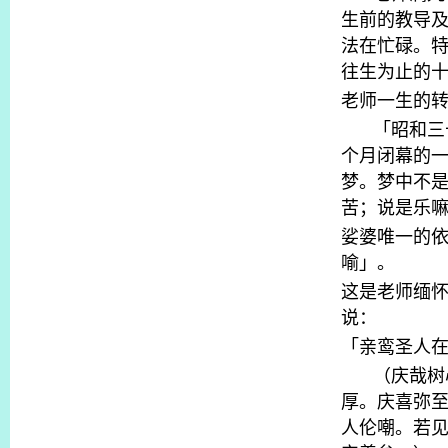
生前的教导
法在忙碌。
往生为止的
老师一生的
「昭和三
个月闭幕的
梦。梦中不
苦；说是乐
娑婆唯一的
喻」。
这是老师缅
说：
「亲鸾圣人
（庆哉树
厚。庆喜弥
人伦嘲。若