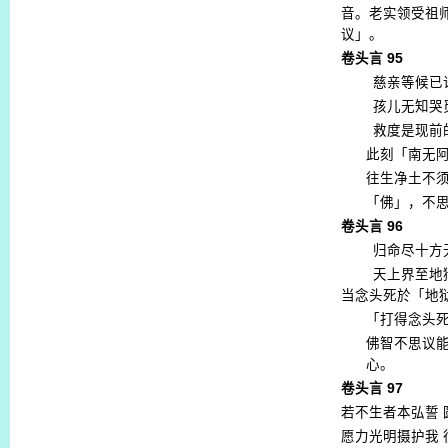
音。老实领受祖
议」。
卷头言
95
慈亲等候已
孩儿无知哭
救度是现前
此刻「南无
往生净土不
「佛」，不
卷头言
96
归命尽十方
天上界至地
当念头死於「地
「打得念头
佛智不思议
心。
卷头言
97
若不生者本弘誓
愿力光明摄护我