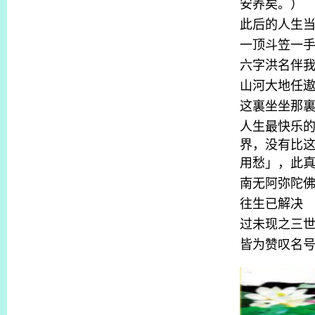
安养矣。）
此后的人生
一顶斗笠一
六字洪名伴
山河大地任
这裏坐坐那
人生最快乐
界，没有比
用愁」，此
南无阿弥陀
往生已解决
过未现之三
皆为赞叹名