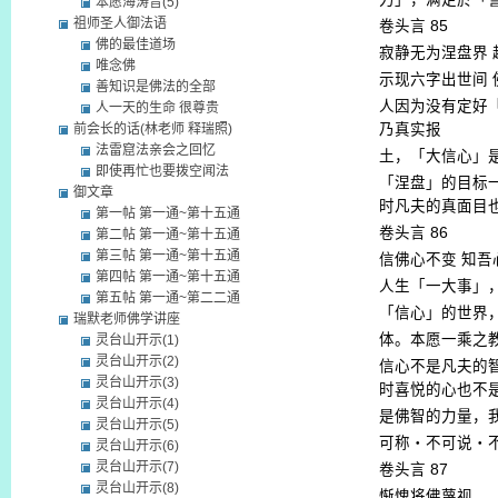
本愿海涛音(5)
祖师圣人御法语
卷头言
85
佛的最佳道场
寂静无为涅盘界
唯念佛
示现六字出世间
善知识是佛法的全部
人因为没有定好
人一天的生命 很尊贵
前会长的话(林老师 释瑞照)
乃真实报
法雷窟法亲会之回忆
土，「大信心」
即使再忙也要拨空闻法
「涅盘」的目标
御文章
时凡夫的真面目
第一帖 第一通~第十五通
卷头言
86
第二帖 第一通~第十五通
第三帖 第一通~第十五通
信佛心不变
知吾
第四帖 第一通~第十五通
人生「一大事」
第五帖 第一通~第二二通
「信心」的世界
瑞默老师佛学讲座
体。本愿一乘之
灵台山开示(1)
灵台山开示(2)
信心不是凡夫的
灵台山开示(3)
时喜悦的心也不
灵台山开示(4)
是佛智的力量，
灵台山开示(5)
可称・不可说・
灵台山开示(6)
灵台山开示(7)
卷头言
87
灵台山开示(8)
惭愧将佛蔑视