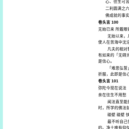
心、往生可
二利圆满之
佛成就的事
卷头言
100
无始已来
所戴眼
无始以来，
使人在苦海中沈
凡夫的相对
有如来的「无碍
是信心。
「难思弘誓
折服，此即是信
卷头言
101
弥陀今现在说法
亲在往生不用愁
闻法直至能
时，所学的佛法
碰壁
碰壁
最不听自己
的。净土唯有仰