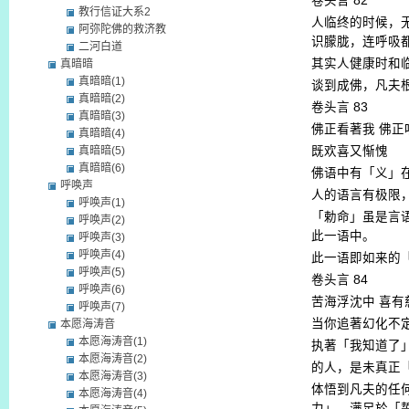
卷头言
82
教行信证大系2
人临终的时候，
阿弥陀佛的救济教
识朦胧，连呼吸
二河白道
其实人健康时和
真暗暗
真暗暗(1)
谈到成佛，凡夫
真暗暗(2)
卷头言
83
真暗暗(3)
佛正看著我
佛正
真暗暗(4)
真暗暗(5)
既欢喜又惭愧
真暗暗(6)
佛语中有「义」
呼唤声
人的语言有极限
呼唤声(1)
「勅命」虽是言
呼唤声(2)
此一语中。
呼唤声(3)
呼唤声(4)
此一语即如来的
呼唤声(5)
卷头言
84
呼唤声(6)
苦海浮沈中
喜有
呼唤声(7)
当你追著幻化不
本愿海涛音
本愿海涛音(1)
执著「我知道了
本愿海涛音(2)
的人，是未真正
本愿海涛音(3)
体悟到凡夫的任
本愿海涛音(4)
力」，满足於「