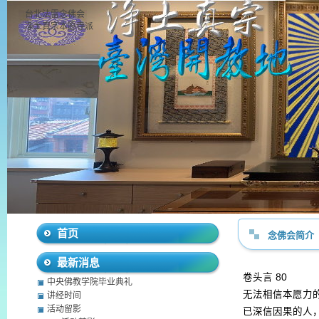
台北法雷念佛会
净土真宗本愿寺派
首页
念佛会简介
最新消息
卷头言
80
中央佛教学院毕业典礼
无法相信本愿力
讲经时间
活动留影
已深信因果的人