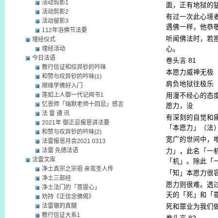
活动剪影1
面，正有地狱的
活动剪影2
有过一次此心境
活动留影3
遇佛一样，他恭
112年浴佛节法要
听闻佛法时，若
埋经仪式
埋经活动
心。
今日法语
卷头言
81
教行信证和叹异钞的吟味
本愿力威神无极
和赞与叹异钞的吟味(1)
肩负地狱往极乐
顺缘学佛好入门
莲如上人御一代记闻书1
用漫不经心的态
忆恩师「瑞默老师十回忌」感言
愿力，没
法 雷 通 讯
有深刻的自觉和
2021年 御正忌报恩讲法要
「本愿力」（法
和赞与叹异钞的吟味(2)
宽广的世间中，
法雷报恩月会2021 0313
法雷 先德法语
力」，此名「一
法雷文库
「机」。除此「
净土真宗之宗祖 亲鸾圣人传
「知」本愿力很
净土三部经
愿力则很难。透
净土法门的「菩提心」
天的「死」和「
劝持《正信念佛偈》
法雷辙的真髓
死和罪业为我们
教行信证大系1