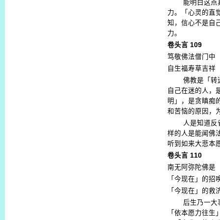
能明白这点
力。「心灵的直
知，信心不是自
力。
卷头言
109
笃敬佛法僧门中
自生福寿草吉祥
佛教是「转
自己在迷的人，
明」，是贪瞋痴
和苦恼的原因，
人是知道反
样的人是能闻佛
听到如来大悲本
卷头言
110
南无阿弥陀佛是
「今现在」的招
「今现在」的救
后生乃一大
「依本愿力往生