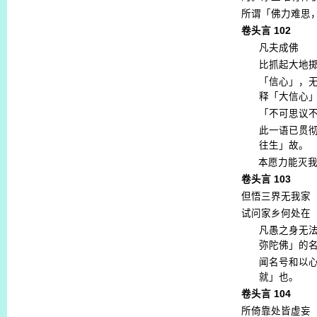
所谓「佛力难思
卷头言
102
凡夫成佛
比抓起大地
「信心」，
释「大信心
「不可思议
此一语已贯
往生」故。
本愿力能灭
卷头言
103
但悟三界无我家
试问家乡何处在
凡愚之身无
弥陀佛」的
闻名号和以
就」也。
卷头言
104
所倚靠处皆虚妄