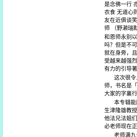
是念佛一行
衣食
无道心
友在近俱谈
师
（野濑瑞
和恩师永别
吗？但是不
就在身旁，
受越来越强
有力的引导
这次很令
师，书名是
大家的字裏
本专辑能
生津隆雄教
他法兄法姐
必老师现在
老师满九