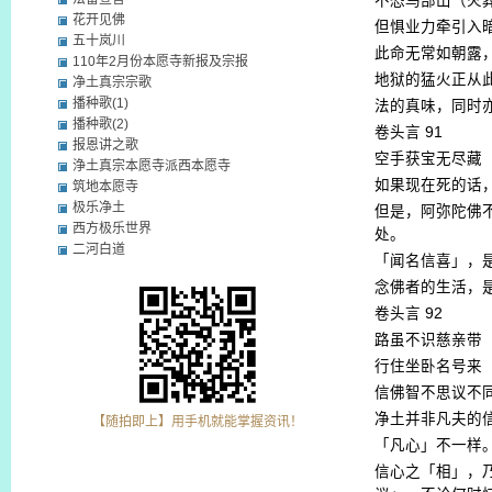
不恐鸟部山（火
花开见佛
但惧业力牵引入
五十岚川
此命无常如朝露
110年2月份本愿寺新报及宗报
地狱的猛火正从
净土真宗宗歌
播种歌(1)
法的真味，同时
播种歌(2)
卷头言
91
报恩讲之歌
空手获宝无尽藏
浄土真宗本愿寺派西本愿寺
如果现在死的话
筑地本愿寺
极乐净土
但是，阿弥陀佛
西方极乐世界
处。
二河白道
「闻名信喜」，
念佛者的生活，
卷头言
92
路虽不识慈亲带
行住坐卧名号来
信佛智不思议不
净土并非凡夫的
【随拍即上】用手机就能掌握资讯！
「凡心」不一样
信心之「相」，