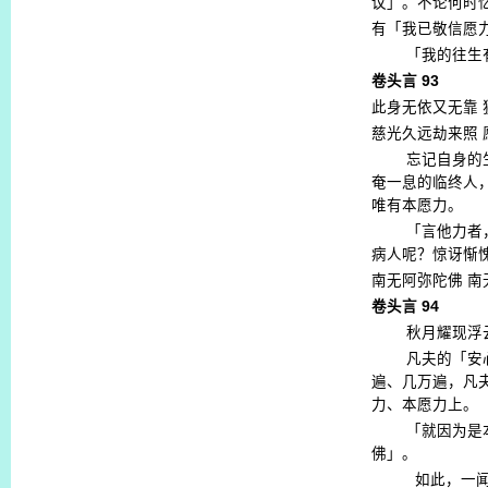
议」。不论何时
有「我已敬信愿
「我的往生
卷头言
93
此身无依又无靠
慈光久远劫来照
忘记自身的
奄一息的临终人
唯有本愿力。
「言他力者
病人呢？惊讶惭
南无阿弥陀佛
南
卷头言
94
秋月耀现浮
凡夫的「安
遍、几万遍，凡
力、本愿力上。
「就因为是
佛」。
如此，一