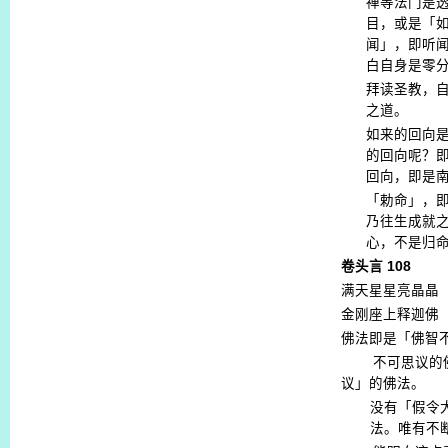
禅等法门是
目，或是「
闻」，即听
白自身是零
拜读圣教，
之道。
如来的回向
的回向呢？
回向，即是
「勅命」，
乃往生成就
心，不是归
卷头言
108
满天星星亮晶晶
金刚座上释迦佛
佛法即是「佛智
不可思议的
议」的佛法。
没有「假令
法。唯有不