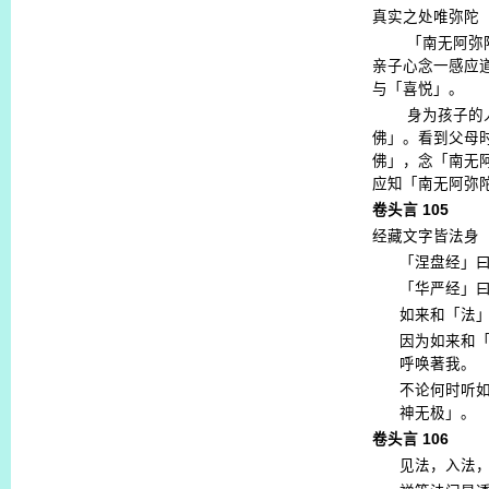
真实之处唯弥陀
「南无阿弥
亲子心念一感应
与「喜悦」。
身为孩子的
佛」。看到父母
佛」，念「南无
应知「南无阿弥
卷头言
105
经藏文字皆法身
「涅盘经」
「华严经」
如来和「法
因为如来和
呼唤著我。
不论何时听
神无极」。
卷头言
106
见法，入法