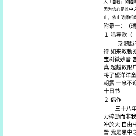
入「自我」的陷
因为信心是难中
止，依止明师听
附录一：（
１
唱导歌（
瑞劒越
待
如来教勅
宝树微妙音
真
超越数限
将了望洋洋
朝露
一息不
十日书
２
偶作
三十八
力碎励而非
冲於天
自由
詈
我是愚中