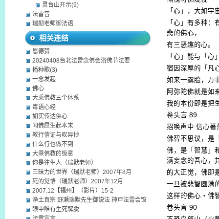
灵台山开示(9)
「心」，大如宇
法雷音
「心」有多种：
瑞劎老师御法语
悲的佛心，
相关连结
有三恶趣的心。
恩德赞
「心」能与「心
20240408台北法雷念佛会浴佛节法要
宿因深厚的「凡
播种歌(3)
一念发起
如来一露脸，万
佛心
阿弥陀佛就是如
大乘佛教三个体系
我的本份即是把
毒语心经
卷头言
89
如实传达佛心
闻佛愿生起本末
招唤声中
信心著
教行信证与叹异抄
佛智不思议，是
什么行也做不到
佛，是「智慧」
大乘佛教的极意
满妄念的吾心，
你是往生人（瑞默老师）
三昧力的世界（瑞默老师）2007年8月
的大正觉，佛即
死的觉悟（瑞默老师）2007年12月
一旦被悲智圆满
2007.12【福州】（影片）15-2
这样的佛心・佛
浄土真宗 野瀬瑞默先生御説法 神戸法雷会馆
卷头言
90
眼中唯有生死解脱
法雷宣言