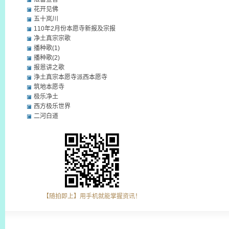
花开见佛
五十岚川
110年2月份本愿寺新报及宗报
净土真宗宗歌
播种歌(1)
播种歌(2)
报恩讲之歌
浄土真宗本愿寺派西本愿寺
筑地本愿寺
极乐净土
西方极乐世界
二河白道
【随拍即上】用手机就能掌握资讯！