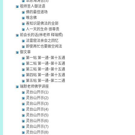
本愿海涛音(5)
祖师圣人御法语
佛的最佳道场
唯念佛
善知识是佛法的全部
人一天的生命 很尊贵
前会长的话(林老师 释瑞照)
法雷窟法亲会之回忆
即使再忙也要拨空闻法
御文章
第一帖 第一通~第十五通
第二帖 第一通~第十五通
第三帖 第一通~第十五通
第四帖 第一通~第十五通
第五帖 第一通~第二二通
瑞默老师佛学讲座
灵台山开示(1)
灵台山开示(2)
灵台山开示(3)
灵台山开示(4)
灵台山开示(5)
灵台山开示(6)
灵台山开示(7)
灵台山开示(8)