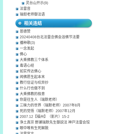
灵台山开示(9)
法雷音
瑞劎老师御法语
相关连结
恩德赞
20240408台北法雷念佛会浴佛节法要
播种歌(3)
一念发起
佛心
大乘佛教三个体系
毒语心经
如实传达佛心
闻佛愿生起本末
教行信证与叹异抄
什么行也做不到
大乘佛教的极意
你是往生人（瑞默老师）
三昧力的世界（瑞默老师）2007年8月
死的觉悟（瑞默老师）2007年12月
2007.12【福州】（影片）15-2
浄土真宗 野瀬瑞默先生御説法 神戸法雷会馆
眼中唯有生死解脱
法雷宣言