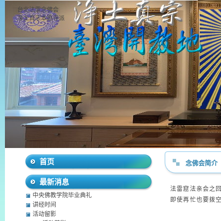
台北法雷念佛会
净土真宗本愿寺派
首页
念佛会简介
最新消息
法雷窟法亲会之
中央佛教学院毕业典礼
即使再忙也要拨
讲经时间
活动留影