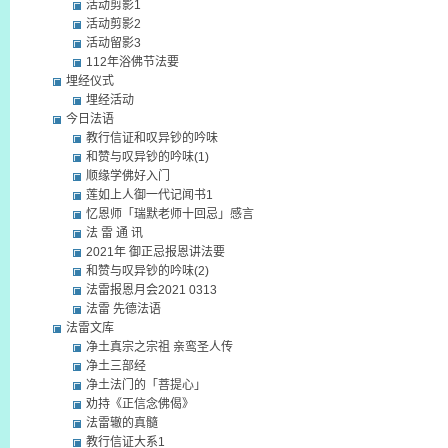
活动剪影1
活动剪影2
活动留影3
112年浴佛节法要
埋经仪式
埋经活动
今日法语
教行信证和叹异钞的吟味
和赞与叹异钞的吟味(1)
顺缘学佛好入门
莲如上人御一代记闻书1
忆恩师「瑞默老师十回忌」感言
法 雷 通 讯
2021年 御正忌报恩讲法要
和赞与叹异钞的吟味(2)
法雷报恩月会2021 0313
法雷 先德法语
法雷文库
净土真宗之宗祖 亲鸾圣人传
净土三部经
净土法门的「菩提心」
劝持《正信念佛偈》
法雷辙的真髓
教行信证大系1