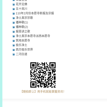
花开见佛
五十岚川
110年2月份本愿寺新报及宗报
净土真宗宗歌
播种歌(1)
播种歌(2)
报恩讲之歌
浄土真宗本愿寺派西本愿寺
筑地本愿寺
极乐净土
西方极乐世界
二河白道
【随拍即上】用手机就能掌握资讯！