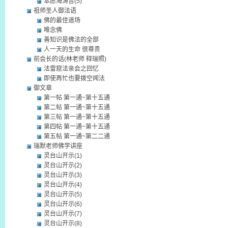
本愿海涛音(5)
祖师圣人御法语
佛的最佳道场
唯念佛
善知识是佛法的全部
人一天的生命 很尊贵
前会长的话(林老师 释瑞照)
法雷窟法亲会之回忆
即使再忙也要拨空闻法
御文章
第一帖 第一通~第十五通
第二帖 第一通~第十五通
第三帖 第一通~第十五通
第四帖 第一通~第十五通
第五帖 第一通~第二二通
瑞默老师佛学讲座
灵台山开示(1)
灵台山开示(2)
灵台山开示(3)
灵台山开示(4)
灵台山开示(5)
灵台山开示(6)
灵台山开示(7)
灵台山开示(8)