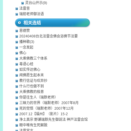
灵台山开示(9)
法雷音
瑞劎老师御法语
相关连结
恩德赞
20240408台北法雷念佛会浴佛节法要
播种歌(3)
一念发起
佛心
大乘佛教三个体系
毒语心经
如实传达佛心
闻佛愿生起本末
教行信证与叹异抄
什么行也做不到
大乘佛教的极意
你是往生人（瑞默老师）
三昧力的世界（瑞默老师）2007年8月
死的觉悟（瑞默老师）2007年12月
2007.12【福州】（影片）15-2
浄土真宗 野瀬瑞默先生御説法 神戸法雷会馆
眼中唯有生死解脱
法雷宣言