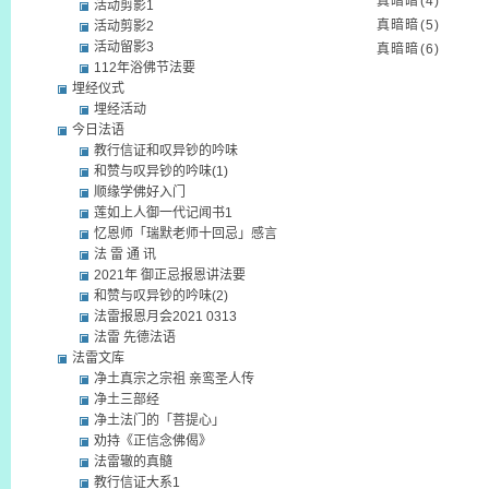
真暗暗(4)
活动剪影1
真暗暗(5)
活动剪影2
活动留影3
真暗暗(6)
112年浴佛节法要
埋经仪式
埋经活动
今日法语
教行信证和叹异钞的吟味
和赞与叹异钞的吟味(1)
顺缘学佛好入门
莲如上人御一代记闻书1
忆恩师「瑞默老师十回忌」感言
法 雷 通 讯
2021年 御正忌报恩讲法要
和赞与叹异钞的吟味(2)
法雷报恩月会2021 0313
法雷 先德法语
法雷文库
净土真宗之宗祖 亲鸾圣人传
净土三部经
净土法门的「菩提心」
劝持《正信念佛偈》
法雷辙的真髓
教行信证大系1