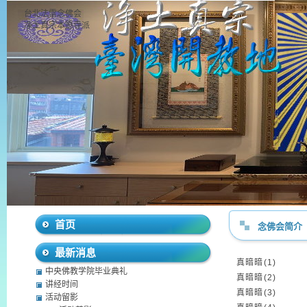
台北法雷念佛会
净土真宗本愿寺派
首页
念佛会简介
最新消息
真暗暗(1)
中央佛教学院毕业典礼
真暗暗(2)
讲经时间
真暗暗(3)
活动留影