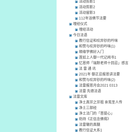
活动剪影1
活动剪影2
活动留影3
112年浴佛节法要
埋经仪式
埋经活动
今日法语
教行信证和叹异钞的吟味
和赞与叹异钞的吟味(1)
顺缘学佛好入门
莲如上人御一代记闻书1
忆恩师「瑞默老师十回忌」感言
法 雷 通 讯
2021年 御正忌报恩讲法要
和赞与叹异钞的吟味(2)
法雷报恩月会2021 0313
法雷 先德法语
法雷文库
净土真宗之宗祖 亲鸾圣人传
净土三部经
净土法门的「菩提心」
劝持《正信念佛偈》
法雷辙的真髓
教行信证大系1