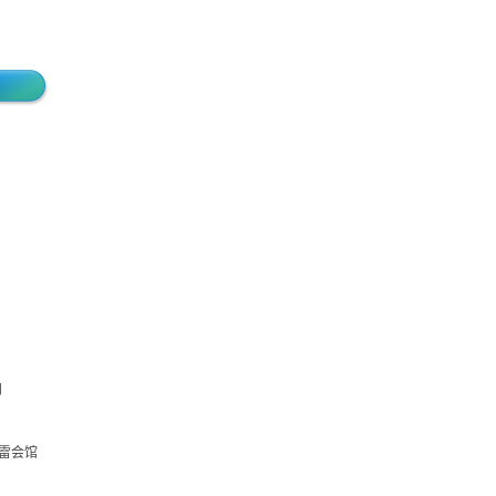
月
法雷会馆