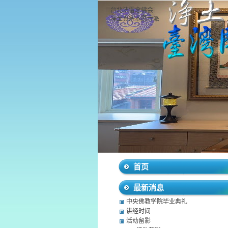
台北法雷念佛会
净土真宗本愿寺派
首页
最新消息
中央佛教学院毕业典礼
讲经时间
活动留影