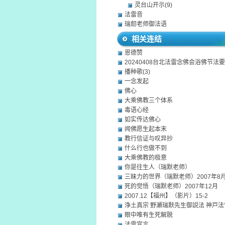
灵台山开示(9)
法雷音
瑞劎老师御法语
相关连结
恩德赞
20240408台北法雷念佛会浴佛节法要
播种歌(3)
一念发起
佛心
大乘佛教三个体系
毒语心经
如实传达佛心
闻佛愿生起本末
教行信证与叹异抄
什么行也做不到
大乘佛教的极意
你是往生人（瑞默老师）
三昧力的世界（瑞默老师）2007年8
死的觉悟（瑞默老师）2007年12月
2007.12【福州】（影片）15-2
浄土真宗 野瀬瑞默先生御説法 神戸
眼中唯有生死解脱
法雷宣言