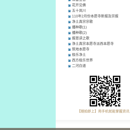
花开见佛
五十岚川
110年2月份本愿寺新报及宗报
净土真宗宗歌
播种歌(1)
播种歌(2)
报恩讲之歌
浄土真宗本愿寺派西本愿寺
筑地本愿寺
极乐净土
西方极乐世界
二河白道
【随拍即上】用手机就能掌握资讯