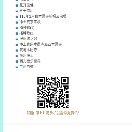
花开见佛
五十岚川
110年2月份本愿寺新报及宗报
净土真宗宗歌
播种歌(1)
播种歌(2)
报恩讲之歌
浄土真宗本愿寺派西本愿寺
筑地本愿寺
极乐净土
西方极乐世界
二河白道
【随拍即上】用手机就能掌握资讯！