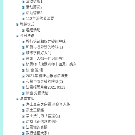
活动剪影1
活动剪影2
活动留影3
112年浴佛节法要
埋经仪式
埋经活动
今日法语
教行信证和叹异钞的吟味
和赞与叹异钞的吟味(1)
顺缘学佛好入门
莲如上人御一代记闻书1
忆恩师「瑞默老师十回忌」感言
法 雷 通 讯
2021年 御正忌报恩讲法要
和赞与叹异钞的吟味(2)
法雷报恩月会2021 0313
法雷 先德法语
法雷文库
净土真宗之宗祖 亲鸾圣人传
净土三部经
净土法门的「菩提心」
劝持《正信念佛偈》
法雷辙的真髓
教行信证大系1