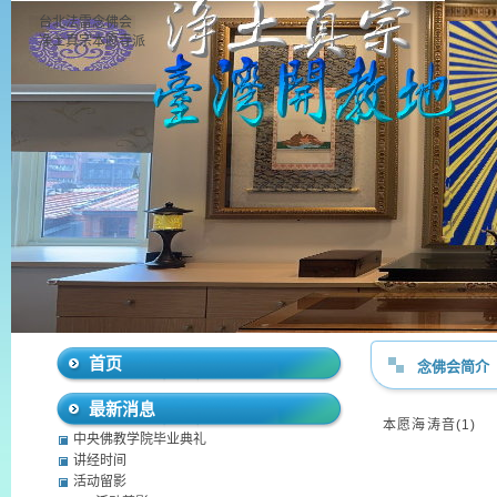
台北法雷念佛会
净土真宗本愿寺派
首页
念佛会简介
最新消息
本愿海涛音(1)
中央佛教学院毕业典礼
讲经时间
活动留影