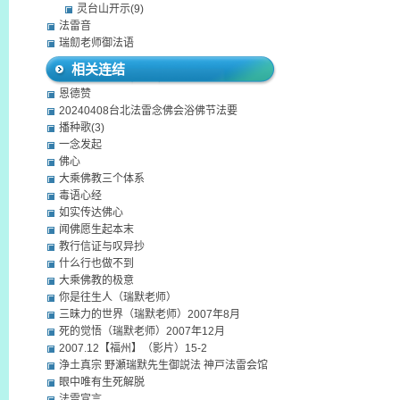
灵台山开示(9)
法雷音
瑞劎老师御法语
相关连结
恩德赞
20240408台北法雷念佛会浴佛节法要
播种歌(3)
一念发起
佛心
大乘佛教三个体系
毒语心经
如实传达佛心
闻佛愿生起本末
教行信证与叹异抄
什么行也做不到
大乘佛教的极意
你是往生人（瑞默老师）
三昧力的世界（瑞默老师）2007年8月
死的觉悟（瑞默老师）2007年12月
2007.12【福州】（影片）15-2
浄土真宗 野瀬瑞默先生御説法 神戸法雷会馆
眼中唯有生死解脱
法雷宣言