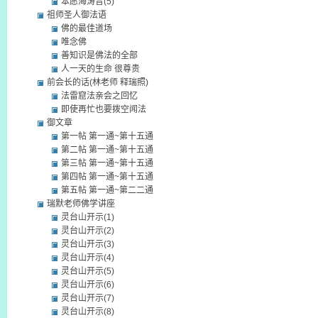
本愿海涛音(5)
祖师圣人御法语
佛的最佳道场
唯念佛
善知识是佛法的全部
人一天的生命 很尊贵
前会长的话(林老师 释瑞照)
法雷窟法亲会之回忆
即使再忙也要拨空闻法
御文章
第一帖 第一通~第十五通
第二帖 第一通~第十五通
第三帖 第一通~第十五通
第四帖 第一通~第十五通
第五帖 第一通~第二二通
瑞默老师佛学讲座
灵台山开示(1)
灵台山开示(2)
灵台山开示(3)
灵台山开示(4)
灵台山开示(5)
灵台山开示(6)
灵台山开示(7)
灵台山开示(8)