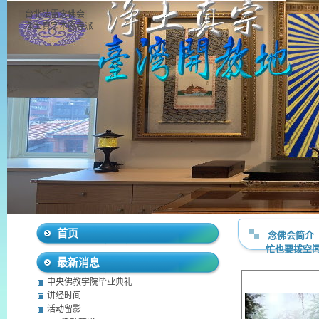
台北法雷念佛会
净土真宗本愿寺派
首页
念佛会简介
忙也要拨空
最新消息
中央佛教学院毕业典礼
讲经时间
活动留影