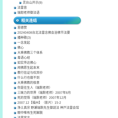
灵台山开示(9)
法雷音
瑞劎老师御法语
相关连结
恩德赞
20240408台北法雷念佛会浴佛节法要
播种歌(3)
一念发起
佛心
大乘佛教三个体系
毒语心经
如实传达佛心
闻佛愿生起本末
教行信证与叹异抄
什么行也做不到
大乘佛教的极意
你是往生人（瑞默老师）
三昧力的世界（瑞默老师）2007年8月
死的觉悟（瑞默老师）2007年12月
2007.12【福州】（影片）15-2
浄土真宗 野瀬瑞默先生御説法 神戸法雷会馆
眼中唯有生死解脱
法雷宣言