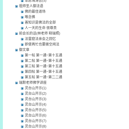
本愿海涛音(5)
祖师圣人御法语
佛的最佳道场
唯念佛
善知识是佛法的全部
人一天的生命 很尊贵
前会长的话(林老师 释瑞照)
法雷窟法亲会之回忆
即使再忙也要拨空闻法
御文章
第一帖 第一通~第十五通
第二帖 第一通~第十五通
第三帖 第一通~第十五通
第四帖 第一通~第十五通
第五帖 第一通~第二二通
瑞默老师佛学讲座
灵台山开示(1)
灵台山开示(2)
灵台山开示(3)
灵台山开示(4)
灵台山开示(5)
灵台山开示(6)
灵台山开示(7)
灵台山开示(8)