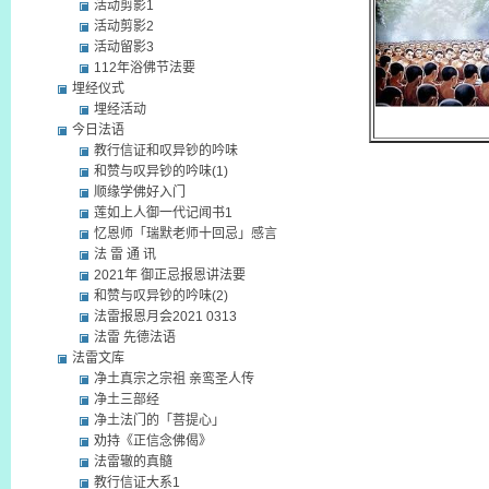
活动剪影1
活动剪影2
活动留影3
112年浴佛节法要
埋经仪式
埋经活动
今日法语
教行信证和叹异钞的吟味
和赞与叹异钞的吟味(1)
顺缘学佛好入门
莲如上人御一代记闻书1
忆恩师「瑞默老师十回忌」感言
法 雷 通 讯
2021年 御正忌报恩讲法要
和赞与叹异钞的吟味(2)
法雷报恩月会2021 0313
法雷 先德法语
法雷文库
净土真宗之宗祖 亲鸾圣人传
净土三部经
净土法门的「菩提心」
劝持《正信念佛偈》
法雷辙的真髓
教行信证大系1