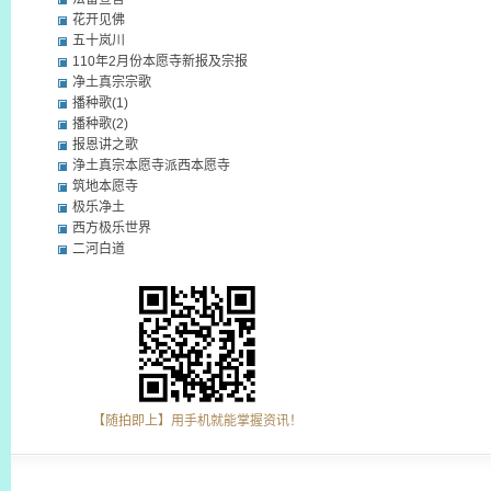
花开见佛
五十岚川
110年2月份本愿寺新报及宗报
净土真宗宗歌
播种歌(1)
播种歌(2)
报恩讲之歌
浄土真宗本愿寺派西本愿寺
筑地本愿寺
极乐净土
西方极乐世界
二河白道
【随拍即上】用手机就能掌握资讯！