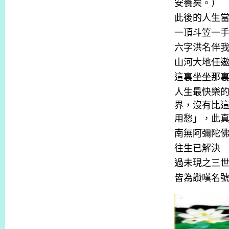
安養矣。）
此後的人生
一頂斗笠一
六字洪名伴
山河大地任
這裏坐坐那
人生最快樂
界，沒有比
用愁」，此
南無阿彌陀
往生已解決
過未現之三
皆為讚嘆名