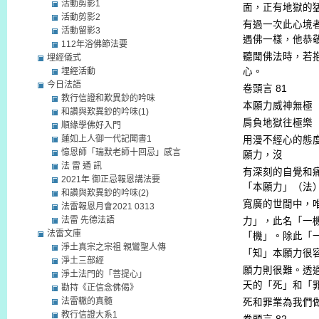
活動剪影1
面，正有地獄的
活動剪影2
有過一次此心境
活動留影3
遇佛一樣，他恭
112年浴佛節法要
聽聞佛法時，若
埋經儀式
埋經活動
心。
今日法語
卷頭言
81
教行信證和歎異鈔的吟味
本願力威神無極
和讚與歎異鈔的吟味(1)
肩負地獄往極樂
順緣學佛好入門
蓮如上人御一代記聞書1
用漫不經心的態
憶恩師「瑞默老師十回忌」感言
願力，沒
法 雷 通 訊
有深刻的自覺和
2021年 御正忌報恩講法要
「本願力」（法
和讚與歎異鈔的吟味(2)
寬廣的世間中，
法雷報恩月會2021 0313
法雷 先德法語
力」，此名「一
法雷文庫
「機」。除此「
淨土真宗之宗祖 親鸞聖人傳
「知」本願力很
淨土三部經
願力則很難。透
淨土法門的「菩提心」
天的「死」和「
勸持《正信念佛偈》
法雷轍的真髓
死和罪業為我們
教行信證大系1