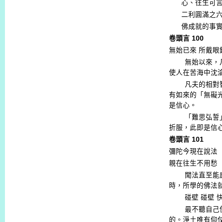
心、往生可
二利圓滿之
佛成就的事
卷頭言
100
無始已來
所戴眼
無始以來，
使人在苦海中沈
凡夫的相對
有如來的「無礙
是信心。
「難思弘誓
折服，此即是信
卷頭言
101
彌陀今現在說法
親在往生不用愁
聞法直至能
時，所學的佛法
碰壁
碰壁
最不聽自己
的。淨土唯有仰