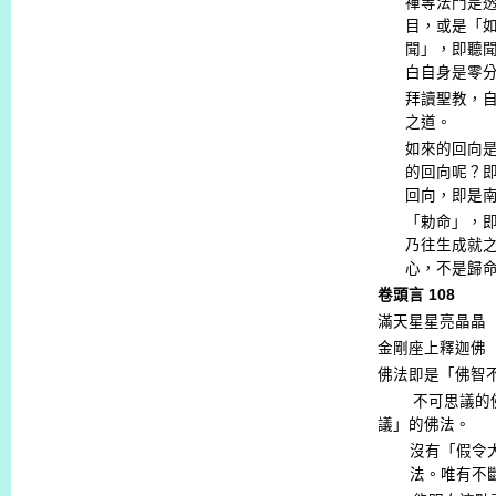
禪等法門是
目，或是「
聞」，即聽
白自身是零
拜讀聖教，
之道。
如來的回向
的回向呢？
回向，即是
「勅命」，
乃往生成就
心，不是歸
卷頭言
108
滿天星星亮晶晶
金剛座上釋迦佛
佛法即是「佛智
不可思議的
議」的佛法。
沒有「假令
法。唯有不