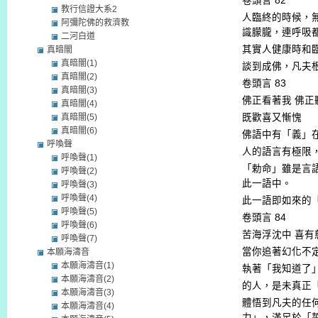
卷頭言
82
教行信證大系2
人臨終的時候，
阿彌陀佛的救濟教
識朦朧，連呼吸
二河白道
其實人健康時和
真暗闇
真暗闇(1)
談到成佛，凡夫
真暗闇(2)
卷頭言
83
真暗闇(3)
佛正看著我
佛正
真暗闇(4)
真暗闇(5)
既歡喜又慚愧
真暗闇(6)
佛語中有「義」
呼喚聲
人的語言有極限
呼喚聲(1)
「勅命」雖是言
呼喚聲(2)
此一語中。
呼喚聲(3)
呼喚聲(4)
此一語即如來的
呼喚聲(5)
卷頭言
84
呼喚聲(6)
苦海浮沈中
喜有
呼喚聲(7)
當你追著幻化不
本願海濤音
本願海濤音(1)
執著「我知道了
本願海濤音(2)
的人，是未真正
本願海濤音(3)
體悟到凡夫的任
本願海濤音(4)
力」，滿足於「