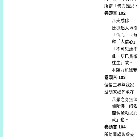
所謂「佛力難思
卷頭言
102
凡夫成佛
比抓起大地
「信心」，
釋「大信心
「不可思議
此一語已貫
往生」故。
本願力能滅
卷頭言
103
但悟三界無我家
試問家鄉何處在
凡愚之身無
彌陀佛」的
聞名號和以
就」也。
卷頭言
104
所倚靠處皆虛妄