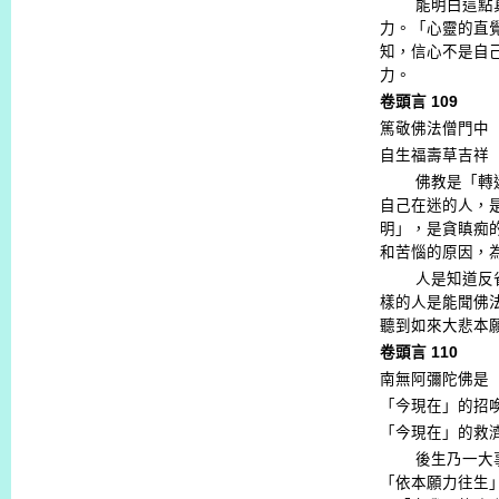
能明白這點
力。「心靈的直
知，信心不是自
力。
卷頭言
109
篤敬佛法僧門中
自生福壽草吉祥
佛教是「轉
自己在迷的人，
明」，是貪瞋痴
和苦惱的原因，
人是知道反
樣的人是能聞佛
聽到如來大悲本
卷頭言
110
南無阿彌陀佛是
「今現在」的招
「今現在」的救
後生乃一大
「依本願力往生