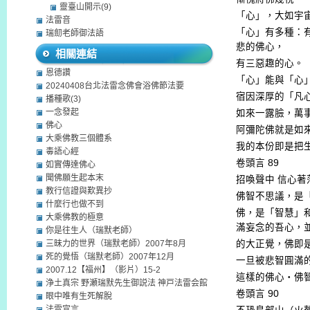
靈臺山開示(9)
「心」，大如宇
法雷音
「心」有多種：
瑞劎老師御法語
悲的佛心，
相關連結
有三惡趣的心。
恩德讚
「心」能與「心
20240408台北法雷念佛會浴佛節法要
宿因深厚的「凡
播種歌(3)
一念發起
如來一露臉，萬
佛心
阿彌陀佛就是如
大乘佛教三個體系
我的本份即是把
毒語心經
卷頭言
89
如實傳達佛心
聞佛願生起本末
招喚聲中
信心著
教行信證與歎異抄
佛智不思議，是
什麼行也做不到
佛，是「智慧」
大乘佛教的極意
滿妄念的吾心，
你是往生人（瑞默老師）
三昧力的世界（瑞默老師）2007年8月
的大正覺，佛即
死的覺悟（瑞默老師）2007年12月
一旦被悲智圓滿
2007.12【福州】（影片）15-2
這樣的佛心‧佛
浄土真宗 野瀬瑞默先生御説法 神戸法雷会館
卷頭言
90
眼中唯有生死解脫
法雷宣言