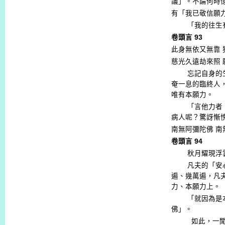
議」。不論何時
有「我已敬信願
「我的往生
卷頭言
93
此身無依又無靠
慈光久遠劫來照
忘記自身的
奄一息的臨終人
唯有本願力。
「言他力者
病人呢？驚訝慚
南無阿彌陀佛
南
卷頭言
94
秋月耀現浮
凡夫的「安
遍、幾萬遍，凡
力、本願力上。
「就因為是
佛」。
如此，一