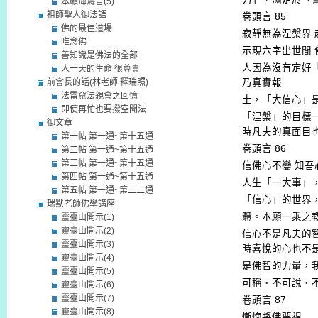
本願海濤音(5)
祖師聖人御法語
卷頭言
85
佛的最佳道場
寂靜無為涅槃界
唯念佛
示現六字出世間
善知識是佛法的全部
人因為沒有定好
人一天的生命 很尊貴
前會長的話(林老師 釋瑞照)
乃真實報
法雷窟法親會之回憶
土，「大信心」
即使再忙也要撥空聞法
「涅槃」的目標
御文章
時凡夫的真面目
第一帖 第一通~第十五通
卷頭言
86
第二帖 第一通~第十五通
第三帖 第一通~第十五通
信佛心不變
知吾
第四帖 第一通~第十五通
人生「一大事」
第五帖 第一通~第二二通
「信心」的世界
瑞默老師佛學講座
體。本願一乘之
靈臺山開示(1)
靈臺山開示(2)
信心不是凡夫的
靈臺山開示(3)
時喜悅的心也不
靈臺山開示(4)
是佛智的力量，
靈臺山開示(5)
可稱‧不可說‧
靈臺山開示(6)
靈臺山開示(7)
卷頭言
87
靈臺山開示(8)
慚愧將佛蔑視