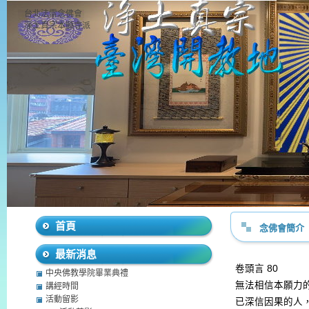
台北法雷念佛會
淨土真宗本願寺派
首頁
念佛會簡介
最新消息
卷頭言
80
中央佛教學院畢業典禮
無法相信本願力
講經時間
活動留影
已深信因果的人