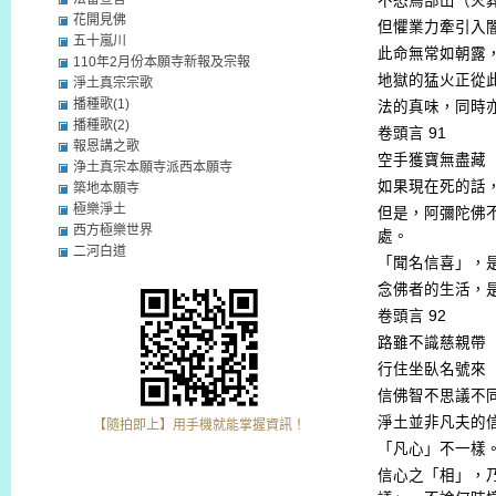
不恐鳥部山（火
花開見佛
但懼業力牽引入
五十嵐川
此命無常如朝露
110年2月份本願寺新報及宗報
地獄的猛火正從
淨土真宗宗歌
播種歌(1)
法的真味，同時
播種歌(2)
卷頭言
91
報恩講之歌
空手獲寶無盡藏
浄土真宗本願寺派西本願寺
如果現在死的話
築地本願寺
極樂淨土
但是，阿彌陀佛
西方極樂世界
處。
二河白道
「聞名信喜」，
念佛者的生活，
卷頭言
92
路雖不識慈親帶
行住坐臥名號來
信佛智不思議不
淨土並非凡夫的
【隨拍即上】用手機就能掌握資訊！
「凡心」不一樣
信心之「相」，