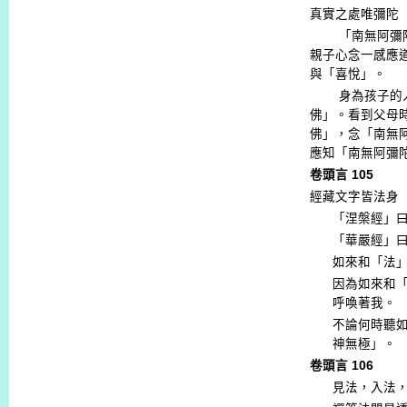
真實之處唯彌陀
「南無阿彌
親子心念一感應
與「喜悅」。
身為孩子的
佛」。看到父母
佛」，念「南無
應知「南無阿彌
卷頭言
105
經藏文字皆法身
「涅槃經」
「華嚴經」
如來和「法
因為如來和
呼喚著我。
不論何時聽
神無極」。
卷頭言
106
見法，入法