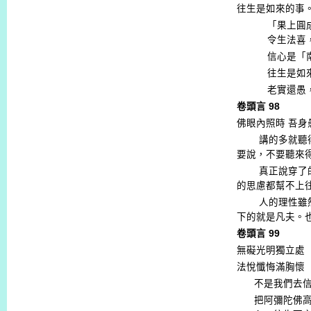
往生是如來的事
「果上圓
令生法喜
信心是「
往生是如
老實還愚
卷頭言
98
佛眼內照時
吾身
講的多就聽
要說，不要聽來
真正說穿了
的思慮都幫不上
人的理性雖
下的就是凡夫。
卷頭言
99
無礙光明獨立處
法悅懺悔滿胸懷
不是我們去
把阿彌陀佛