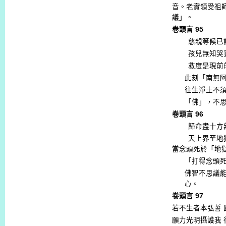
音。老實領受祖
議」。
卷頭言
95
慈親等候已
孩兒無知哭
救度是現前
此刻「南無
往生淨土不
「佛」，不
卷頭言
96
歸命盡十方
天上界至地
當念頭死於「地
「打得念頭
佛智不思議
心。
卷頭言
97
若不生者本弘誓
願力光明攝護我