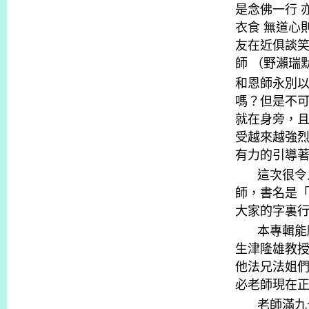
是念佛一行
衣食
無道心
友在近俱談
師
（野瀨瑞
和恩師永別
嗎？但是不
就在身旁，
受越來越強
有力的引導
這次很令
師，書名是
大家的字裏
本專輯能
生津隆雄教
他法兄法姐
必老師現在
老師滿九