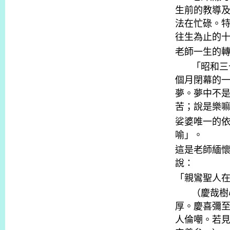
生前的教導
法在忙碌。
往生為止的
老師一生的
「昭和三
個月閉幕的
夢。夢中不
苦；說是樂
娑婆唯一的
喻」。
這是老師緬
說：
「親鸞聖人
（慶哉樹
厚。慶喜彌
人倫嘲。若