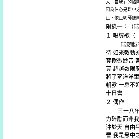
入「自我」的陷
因為信心是難中
止，依止明師聽
附錄一：（
１
唱導歌（
瑞劒越
待
如來教勅
寶樹微妙音
真
超越數限
將了望洋洋
朝露
一息不
十日書
２
偶作
三十八
力碎勵而非
沖於天
自由
詈
我是愚中