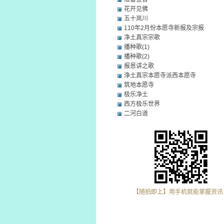
花开见佛
五十岚川
110年2月份本愿寺新报及宗报
净土真宗宗歌
播种歌(1)
播种歌(2)
报恩讲之歌
浄土真宗本愿寺派西本愿寺
筑地本愿寺
极乐净土
西方极乐世界
二河白道
【随拍即上】用手机就能掌握资讯