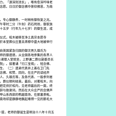
力，「源深则流长」，唯有愈深吟味老
念愿。日日於御念佛中景仰佛恩，为南
，专心御静养，一时稍有御恢复之兆。
午零时二分（午刻）药石罔效，御家族
十五岁（行年九十七岁）的御生涯，成
仪式，棺木被移至净土真宗本愿寺
於本堂葬仪庄重且肃穆中盛大地被举行
自英国紧急归国的御次男久雄氏为
师的御遗德，从全国各地参集的各界人
及诸僧入堂就坐，上野谦二葬仪副委员长
院」。接著诵「归三宝偈」、短念佛、
生、（二）遗弟代表井上善右卫门先
念佛、和赞、回向，在庄严的读经声
人、久雄氏等，及各代表、一般参列者
，葬仪顺利结束。最后，对著棺木，向
把花供於棺内，见老师最后的一面，终
辞与致谢词。然后在大众庄严的念佛声
甲山系西部的鹎越斋场，在那裏荼毗。
斋场却是静静地飘起难得一见的鹅毛大
一提，老师的御诞生是明治十八年十月五