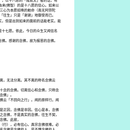
」，以十八愿的「成就文」看的话，有
由来(佛智）的是十八愿的信心。如来以
三心为本愿招唤的勅命（南无阿弥陀
「往生」只是「谢谢」地御受而已。
实，但是出到如来的面前的话能老实。能
是十七愿。依此，今日的众生又闻信名
念佛。感谢的念佛，故为报恩的念佛。
离，无法分离。其不离的称名念佛云
十念的念佛。切离信心和念佛，只称念
念佛」。
佛云「不回向之行」。闻的原样行。闻
是正因，念佛是非因。信心是本，念佛
之念佛，不是真实的念佛，往生不契，
念佛。此故，
（行），必有信心。真宗念佛很难。必
名念佛是念佛的人，是不懂念佛的人。