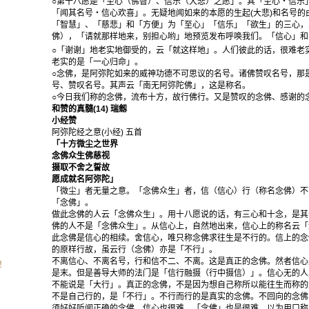
○第十八愿是「至心（佛智）、信乐（大悲）之愿」。其「至心・信乐
「闻其名号・信心欢喜」。无疑地闻如来的本愿的生起(大悲)和名号的
「智慧」、「慈悲」和「方便」为「至心」「信乐」「欲生」的三心，
佛），「请就那样地来，别担心哟」地预览发布呼唤我们。「信心」和
○「谢谢」地老实地御受的，云「就这样地」。人们彼此的话，很难老
老实的是「一心归命」。
○念佛，是阿弥陀如来的威神功德不可思议的名号。诸佛赞叹名号，那
号、赞叹名号。其声云「南无阿弥陀佛」，这是称名。
○今日我们称的念佛，流布十方，故行佛行。又是赞叹的念佛、感谢的
和赞的真髓(14) 瑞劔
小经赞
阿弥陀经之意(小经) 五首
「十方微尘之世界
念佛众生佛慈视
摄取不舍之誓故
愿成就名阿弥陀」
「微尘」者无量之意。「念佛众生」者，信（信心）行（称名念佛）不
「念佛」。
做此念佛的人云「念佛众生」。用十八愿说的话，有三心和十念，是其
佛的人不是「念佛众生」。从信心上，自然地出来，信心上的称名云「
此念佛是信心的相续。舍信心，唯只称念佛求往生是不行的。信上的念
的原样行故，虽云行（念佛）亦是「不行」。
不离信心、不离名号，行和信不二、不离。这是真正的念佛。然者信心
！
是末。但是善导大师的法门是「信行融摄（行中摄信）」。信心无的人
不能说是「大行」。真正的念佛，不是因为想自己称所以能往生而称的
不是自己行的，是「不行」。不行而行的是真实的念佛。不回向的念佛
须好好听闻正确的念佛。信心也很难，「念佛」也是很难。以为用口称