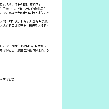
专心把从先师 桂利劔老师相承的
生的御一生。其间预老师的御化导的
。今，这样伟大的老师从地上消失，不
到天地一时坏灭，日月没其影的冲撃般。
大悲心的自身的往生，精进於大法的无
」。今正是我们互相同心，以老师的
师的御遗志，愿整理多量的御遗稿，永
人世的心境：