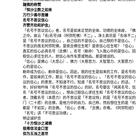
諸佛的称赞
「恒沙尘数之如来
万行少善尽皆嫌
名号不思议信心
齐赞齐劝和护念」
「名号不思议信心」者，名号是如来正觉的全体、功德的全体故，「佛
之中。故云「名(名号)体（阿弥陀佛）不二」。净土真宗是「名体不
是「名号不思议的信心」，自己信的不是信心。自己想的不是信心。「
不思议的南无阿弥陀佛。是依念佛往生呢？是依信心往生呢？「信心」
真实的信心必具名号（念佛）。名号（勅命）飞入我心中的是信心。因
取信心求往生的人，把信心当作车票或物品。那是错误的。
「信心」是佛心（大悲心）、佛力（大慈悲力、大智慧力、大誓愿力）
心的是信心。
勅命成为信心，勅命是信心。因此，我的往生是如来的工作，是名号的
作，是如来的工作，那云「名号不思议的信心」。「名号不思议的信心
议的信心」的意思，不知道不行。知道「名号不思议的信心」的话，「
年，好好地吟味「名号不思议的信心」的好。名号御言「闻其名号，信
名「名号不思议的信心」。想自己取信心求往生和「名号不思议的信心
者，顶戴名号（本愿力）的不思议是「不思议呀」的是「名号不思议的
门（二十愿）的念佛，是他力中的自力。自己称，然后想往生的是「机
都是「不如实」的念佛。「信心」亦难，「念佛」亦难。《阿弥陀经》
「名号」讲「不可思议功德」。
明证诚护念
「十方恒沙之诸佛
极难信法金口宣
但为五浊之恶世