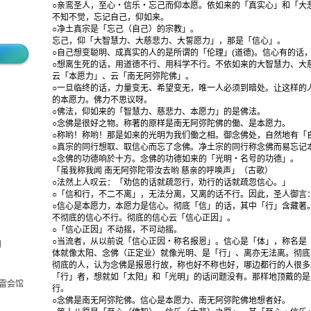
○亲鸾圣人，至心・信乐・忘己而仰本愿。依如来的「真实心」和「大
不知不觉，忘记自己，仰如来。
○净土真宗是「忘己（自己）的宗教」。
忘己，仰「大智慧力、大慈悲力、大誓愿力」，那是「信心」。
○自己想变聪明、成真实的人的是所谓的「伦理」(道德)。信心有的话
○想离生死的话，用道德不行、用科学不行。不依如来的大智慧力、大
云「本愿力」、云「南无阿弥陀佛」。
○一旦临终的话，力量变无、希望变无，唯一人必须到暗处。让这样的
的本愿力。佛力不思议呀。
○佛法，仰如来的「智慧力、慈悲力、本愿力」的是佛法。
○念佛是很好之物。称著的原样是南无阿弥陀佛的働、是本愿力。
○称哟！称哟！那是如来的光明为我们働之相。御念佛处，自然地有「
○真宗的同行想取、取信心而忘了念佛。净土宗的同行称念佛而易忘记
○念佛的功德响於十方。念佛的功德如来的「光明・名号的功德」。
「虽我称我闻 南无阿弥陀带汝去哟 慈亲的呼唤声」（古歌）
○法然上人叹云：「劝信的话就疏忽行，劝行的话就疏忽信心。」
○「信和行，不二不离」，无法分离，又离的话不行。因此，圣人御言
○信心是本愿力，本愿力是信心。彻底「信」的话，其中「行」含藏著
不彻底的信心不行。彻底的信心云「信心正因」。
○「信心正因」不动摇，不可动摇。
○当流者，从以前说「信心正因・称名报恩」。信心是「体」，称名是
月
体就像太阳、念佛（正定业）就像光明、是「行」、离亦无法离。彻底
彻底的人，认为念佛是报恩行故，称也好不称也好，哪边都行的人很多
「行」者，想就如「太阳」和「光明」的话问题没有。那样地顶戴的是
法雷会馆
行。
○念佛是南无阿弥陀佛。信心是本愿力、南无阿弥陀佛地想者好。