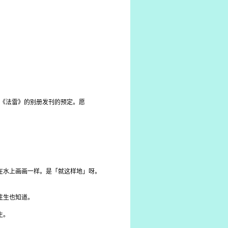
《法雷》的别册发刊的预定。愿
在水上画画一样。是「就这样地」呀。
往生也知道。
生。