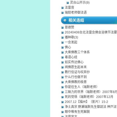
灵台山开示(9)
法雷音
瑞劎老师御法语
相关连结
恩德赞
20240408台北法雷念佛会浴佛节法要
播种歌(3)
一念发起
佛心
大乘佛教三个体系
毒语心经
如实传达佛心
闻佛愿生起本末
教行信证与叹异抄
什么行也做不到
大乘佛教的极意
你是往生人（瑞默老师）
三昧力的世界（瑞默老师）2007年8
死的觉悟（瑞默老师）2007年12月
2007.12【福州】（影片）15-2
浄土真宗 野瀬瑞默先生御説法 神戸
眼中唯有生死解脱
法雷宣言