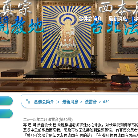
念佛会简介
最新消息
念佛会简介
＞
最新消息
>
法雷音
>
050
二○一四年二月法雷音(第50号)
再 逢 国 法雷会长 桂 乘胜稻垣老师御迁化之讣报，对长年受到御恳
悲叹中思前想后而忘我。思及再也无法接触到温颜慈语，有百感交集者
「莫那样悲叹分别法之友再逢国有 思的话」「有难呀 闻再逢国有为南