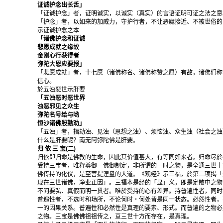
证诚护念出长舌」
「证诚护念」者，证明诚实，以诚实（真实）的言语证明可证之法之意
「护念」者，以如来的加威力，守护行者，不让恶魔接近、不被世俗的
示证诚护念之本
「诸佛护念和证诚
悲愿成就之缘故
金刚心行获得者
弥陀大恩应要报」
「悲愿成就」者，十七愿（诸佛称名、诸佛称赞之愿）有故，诸佛们称
信心。
於五浊惡世示肝要
「五浊恶时恶世界
浊恶邪见之众生
弥陀名号给与哟
恒沙诸佛殷勤劝」
「五浊」者，指劫浊、见浊（思想之浊）、烦恼浊、众生浊（社会之浊
什么是肝要呢？南无阿弥陀佛是肝要。
归 依 三 宝(二)
归依即归命是佛教的生命，因此其价值甚大，有等同如来者。归命尽於
受持三宝者，唯释尊御一佛御制定，非所谓的一时之物，是全通三世十
佛传持的化仪，是至菩提涅盘的大道。《观经》示三福，於第二项揭「
现在三世诸佛，净业正因」。三福本是经的「显」义，即是定散中之物
不问要弘、真假而明一贯者。唯於受持的心有差异。持普遍性者，同时
普遍性者，不选时和场所，不论何时・何处皆是同一状态。必然性者，
一的因果关系。普遍性和必然性是真理的要素、形式。而普遍的之物必
之物。三宝是佛佛祖祖传之，亘三世十方而存在，是真理。