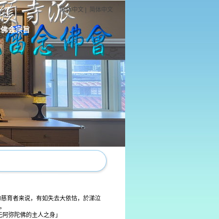
繁体中文
|
简体中文
念佛会宗旨
笃的慈育者来说，有如失去大依怙，於涕泣
。
无阿弥陀佛的主人之身」