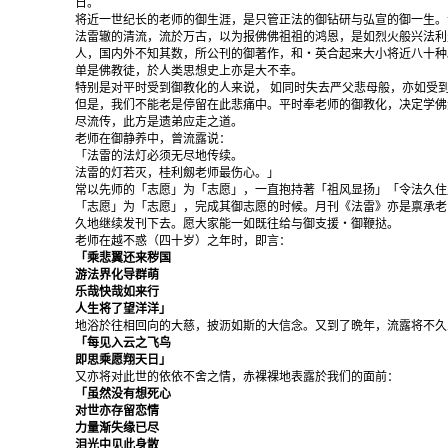
日。
将近一世纪长的老师的御生涯，是只管正法的御钻研与弘宣的御一生。
法雷辙的清流，流於万古，以为报佛佛祖祖的鸿恩，是如烈火般兴法利
人，国内外不知其数，所公刊的御著作，和・英合起来大小将近八十种
单是佛教徒，於人类思想史上亦是大不幸。
特别是对平时受到御教化的人来说， 如同时失去严父悲母般，亦如受
但是，我们不能老是停留在此悲痛中。平时奉老师的御教化，决定学佛
尽流传，此方是遗弟应走之道。
老师在御静养中，曾流露说：
「法雷的法灯必须无尽地传续。
法雷的灯若灭，桂利劔老师最伤心。」
常以先师的「志愿」为「志愿」，一直抱持著「祖风显扬」「令法久住
「志愿」为「志愿」，完成其御志愿的时候。月刊《法雷》亦是禀承老
久地继续发刊下去。愿大家能一如既往给与御支援・御鞭挞。
老师在越不惑（四十岁）之年时，即言：
「乘悲翼还来秽国
游法界化导群萌
乐哉快哉如来行
人生将了望洋洋」
地浴於往相回向的大慈，披沥如斯的大信念。又到了晩年，流露将不久
「每见入云之飞鸟
即思乘愿翔天日」
又亦将对此世的依依不舍之情，赤裸裸地表露於我们的面前：
「虽然没有想死心
对世亦存留恋情
力量渐失缘已尽
泪光中见此身散