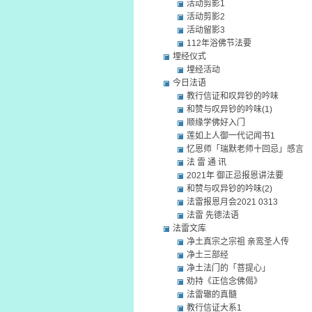
活动剪影1
活动剪影2
活动留影3
112年浴佛节法要
埋经仪式
埋经活动
今日法语
教行信证和叹异钞的吟味
和赞与叹异钞的吟味(1)
顺缘学佛好入门
莲如上人御一代记闻书1
忆恩师「瑞默老师十回忌」感言
法 雷 通 讯
2021年 御正忌报恩讲法要
和赞与叹异钞的吟味(2)
法雷报恩月会2021 0313
法雷 先德法语
法雷文库
净土真宗之宗祖 亲鸾圣人传
净土三部经
净土法门的「菩提心」
劝持《正信念佛偈》
法雷辙的真髓
教行信证大系1