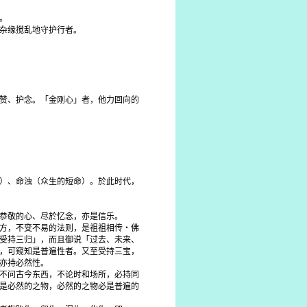
。
杂缘搅乱地守护行者。
赞、护念。「金刚心」者，他力回向的
）、命浊（众生的短命）。於此时代，
恭敬的心、尽於忆念，亦是信乐。
方，不变不易的法则，是祖祖相传・佛
受持三归」，而且御说「过去、未来、
，可窥知是普遍性者。又至受持三宝，
亦持必然性。
不问古今东西，不论时和场所，必持同
是必然的之物，必然的之物必是普遍的