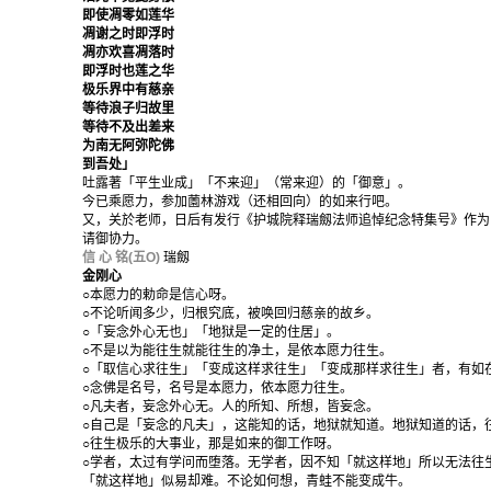
即使凋零如莲华
凋谢之时即浮时
凋亦欢喜凋落时
即浮时也莲之华
极乐界中有慈亲
等待浪子归故里
等待不及出差来
为南无阿弥陀佛
到吾处」
吐露著「平生业成」「不来迎」（常来迎）的「御意」。
今已乘愿力，参加薗林游戏（还相回向）的如来行吧。
又，关於老师，日后有发行《护城院释瑞劔法师追悼纪念特集号》作为
请御协力。
信 心 铭(五O)
瑞劔
金刚心
○本愿力的勅命是信心呀。
○不论听闻多少，归根究底，被唤回归慈亲的故乡。
○「妄念外心无也」「地狱是一定的住居」。
○不是以为能往生就能往生的净土，是依本愿力往生。
○「取信心求往生」「变成这样求往生」「变成那样求往生」者，有如
○念佛是名号，名号是本愿力，依本愿力往生。
○凡夫者，妄念外心无。人的所知、所想，皆妄念。
○自己是「妄念的凡夫」，这能知的话，地狱就知道。地狱知道的话，
○往生极乐的大事业，那是如来的御工作呀。
○学者，太过有学问而堕落。无学者，因不知「就这样地」所以无法往
「就这样地」似易却难。不论如何想，青蛙不能变成牛。