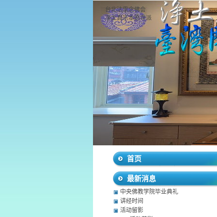
台北法雷念佛会
净土真宗本愿寺派
首页
最新消息
中央佛教学院毕业典礼
讲经时间
活动留影