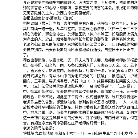
今正是蒙受老师御生前的御教化，汲法雷之流，同其道者，依遗弟的念
师的御言语・御心意・御教法，累积重要的法雷的集会，愿报老师的御
无阿弥陀佛的主人，於西方净土再见老师。
御报告编集部 野瀬瑞默（治男）
稻垣瑞劔（最三）老师，去年初夏左右以来，稍有御不例的气色，其后
其后持续一进一退，从年底左右，御老衰之影浓厚，终於一月十三日下
细心的看护、御念愿亦空，於海星医院（神户市滩区）如睡般闭上满九
为净土的人。於兹，缅怀御生前亘长年殷勤的御教化，谨捧哀悼之意。
老师的御遗体从医院立即无言地被御归还法雷会馆，十四日完成纳棺的
派神户别院，当天夜晩於对面所肃穆地举行通夜，自翌日十五日正午，
了。
葬仪由御遗族，以丧主弘一氏、同夫人宜子夫妻、及接到老师的悲报后
始，御孙们、御亲族一同，及各代表的人们，大家各自入席。又，慕老
士，善男善女，站满堂内，顺著仪轨，行事钟一响，导师(再幸寺坊）
的开式辞之后，有从本山来的对老师授与的「院号」，被追諡为「护城
回向、三奉请。导师烧香后，吊辞（由（一）成德学园校长柴野文夫先
生、（三）法雷会总代野瀬瑞默先生），吊电披露完毕，「正信偈」、
中，御本山御代香，接著是桂乘胜葬仪委员长、御遗族弘一氏、宜子夫
的烧香，后继不絶，如此至下午两点，仪式圆满结束。导师及诸僧退出
老师作最后的告别，御遗族为始，参列的群众悲叹地哽咽，一人一人地
於棺木被移至别院前的灵柩车。桂葬仪委员长对围绕送葬的群众致闭式
中，群众合掌目送，带著老师的棺木的灵柩车静静地开始移动，朝向六
这一天神戸地区是风和日丽的好天气，到了傍晩，市内开始下雨，但在
雪，有如是净土的清净功德在庄严老师的终焉一样。
老师的院号法名是：
护城院 释瑞劔法师 昭和五十六年一月十三日御往生享年九十七岁附带