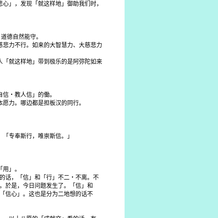
悲心」，发现「就这样地」御助我们时，
，道德自然能守。
慈悲力不行。如来的大智慧力、大慈悲力
人「就这样地」带到极乐的是阿弥陀如来
自信・教人信」的働。
本愿力。哪边都是担板汉的同行。
：「专奉斯行，唯崇斯信。」
。
「用」。
的话，「信」和「行」不二・不离。不
。於是，今日问题发生了。「信」和
「信心」。这也是分为二地想的话不