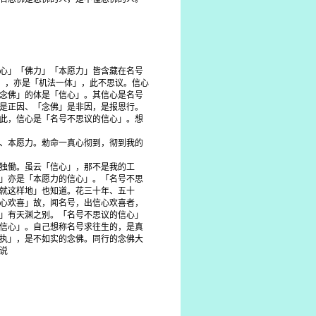
心」「佛力」「本愿力」皆含藏在名号
二」，亦是「机法一体」，此不思议。信心
念佛」的体是「信心」。其信心是名号
是正因、「念佛」是非因，是报恩行。
此，信心是「名号不思议的信心」。想
、本愿力。勅命一真心彻到，彻到我的
独働。虽云「信心」，那不是我的工
」亦是「本愿力的信心」。「名号不思
就这样地」也知道。花三十年、五十
心欢喜」故，闻名号，出信心欢喜者，
」有天渊之别。「名号不思议的信心」
信心」。自己想称名号求往生的，是真
执」，是不如实的念佛。同行的念佛大
说