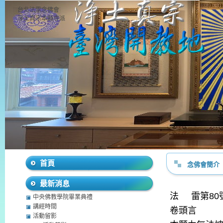
台北法雷念佛會
淨土真宗本願寺派
首頁
念佛會簡介
最新消息
法
雷第
80
中央佛教學院畢業典禮
講經時間
卷頭言
活動留影