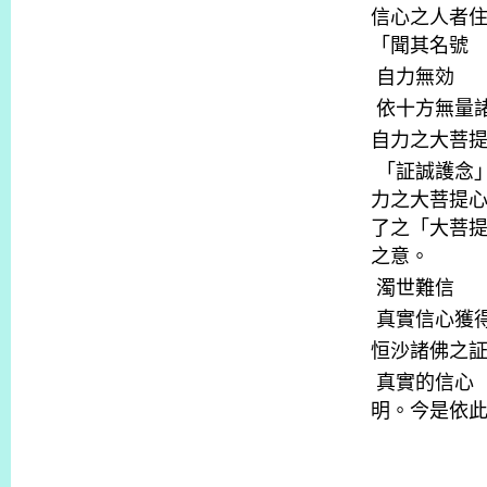
信心之人者
「聞其名號
自力無効
依十方無量
自力之大菩
「証誠護念
力之大菩提
了之「大菩
之意。
濁世難信
真實信心獲
恒沙諸佛之
真實的信心
明。今是依