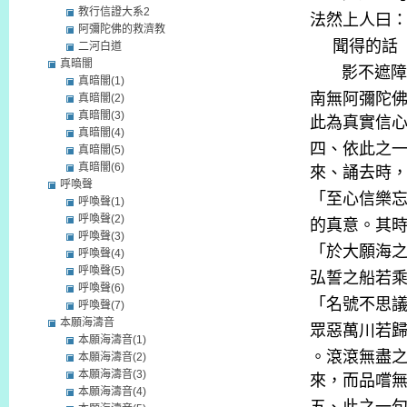
教行信證大系2
法然上人曰
阿彌陀佛的救濟教
聞得的話
二河白道
真暗闇
影不遮障
真暗闇(1)
南無阿彌陀
真暗闇(2)
真暗闇(3)
此為真實信
真暗闇(4)
四、依此之
真暗闇(5)
真暗闇(6)
來、誦去時
呼喚聲
「至心信樂
呼喚聲(1)
呼喚聲(2)
的真意。其
呼喚聲(3)
「於大願海
呼喚聲(4)
呼喚聲(5)
弘誓之船若
呼喚聲(6)
「名號不思
呼喚聲(7)
本願海濤音
眾惡萬川若
本願海濤音(1)
。滾滾無盡
本願海濤音(2)
本願海濤音(3)
來，而品嚐
本願海濤音(4)