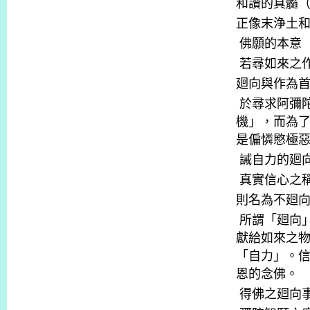
和讚的真髓
正像末浄土
佛願的本意
若尋如來之
廻向
與作為
於尋求阿彌
機」，而為
是偏憐愍極
誡自力的廻
真實信心之
則名為不廻
所謂「廻向
獻給如來之
「自力」。
恩的念佛。
得佛之廻向