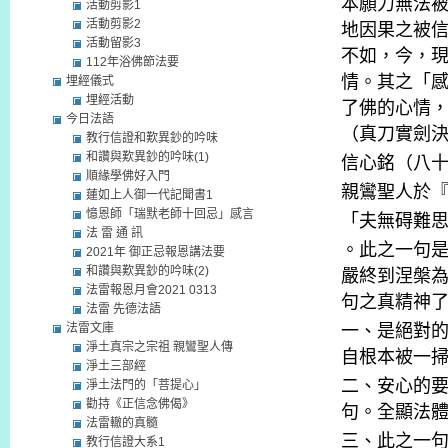
本願力無法
活動剪影1
活動剪影2
地因果之被
活動留影3
不如，今，
112年浴佛節法要
情。其之「
埋經儀式
埋經活動
了佛的心情
今日法語
（真刀實劍
教行信證和歎異鈔的吟味
和讚與歎異鈔的吟味(1)
信心銘（八
順緣學佛好入門
親鸞聖人於
蓮如上人御一代記聞書1
憶恩師「瑞默老師十回忌」感言
「夫無碍難
法 雷 通 訊
。此之一句
2021年 御正忌報恩講法要
和讚與歎異鈔的吟味(2)
嚴終到涅槃
法雷報恩月會2021 0313
句之真精神
法雷 先德法語
法雷文庫
一、是絕對
淨土真宗之宗祖 親鸞聖人傳
自根本被一
淨土三部經
二、安心的
淨土法門的「菩提心」
勸持《正信念佛偈》
句。全顯法
法雷轍的真髓
三、此之一
教行信證大系1