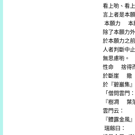
看上喲、看
言上者是本
本願力
本
除了本願力
於本願力之
人者判斷中
無思慮喲。
性命
捨得
於斷崖
撤
於『碧巖集
「僧問雲門
『樹凋
葉
雲門云：
『體露金風
瑞劔曰：