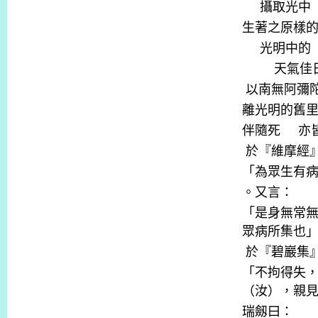
攝取光中
生著之原樣
光明中的
天氣佳
以南無阿彌
離光明的舊
伴隨死
亦
於『維摩經
「為眾生有
。又言：
「是身無常
眾病所集也
於『碧巖集
「不拘得失
（汝），親
瑞劔曰：