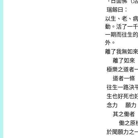
「日面佛（
瑞劔曰：
以生、老、
動。活了一
一期而往生
外。
離了我無如
離了如來
極樂之道者
道者一條
往生一路決
生也好死也
念力
願力
其之働者
働之原
於聞願力之