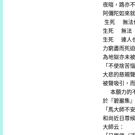
夜暗，路亦
阿彌陀如來
生死
無法
生死
無法
生死
連人
力窮盡而死
為地獄亦未
「不使捨苦
大悲的慈親
被聲吸引，
本願力的
於『碧巖集
「馬大師不
和尚近日尊
大師云：