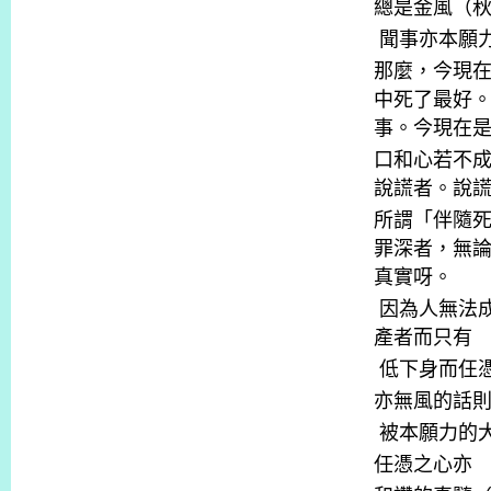
總是金風（
聞事亦本願
那麼，今現
中死了最好
事。今現在
口和心若不
說謊者。說
所謂「伴隨
罪深者，無
真實呀。
因為人無法
產者而只有
低下身而仼
亦無風的話
被本願力的
任憑之心亦