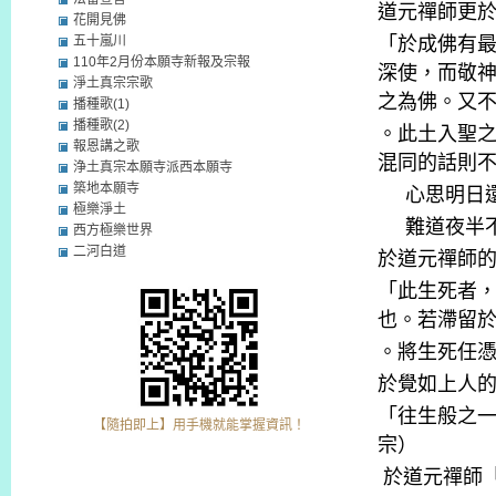
道元禪師更
花開見佛
五十嵐川
「於成佛有
110年2月份本願寺新報及宗報
深使，而敬
淨土真宗宗歌
之為佛。又
播種歌(1)
播種歌(2)
。此土入聖
報恩講之歌
混同的話則
浄土真宗本願寺派西本願寺
築地本願寺
心思明日
極樂淨土
難道夜半
西方極樂世界
二河白道
於道元禪師
「此生死者
也。若滯留
。將生死任
於覺如上人
「往生般之
【隨拍即上】用手機就能掌握資訊！
宗）
於道元禪師