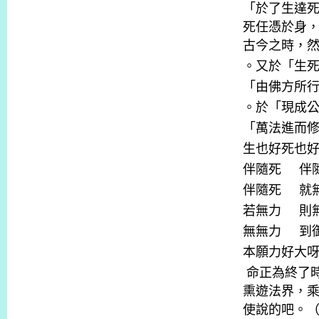
「於了生達
死任憑於身
古今之時，
。又於「生
「由佛方所
。於「現成
「萬法進而
生也好死也
伴隨死
伴
伴隨死
就
若無力
則
無無力
到
本願力好大
命正為終了
熏遊法界，
使說的吧。