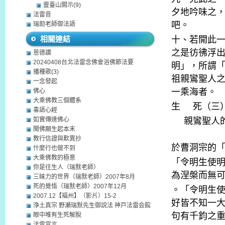
靈臺山開示(9)
夕地吟味之
法雷音
吧。
瑞劎老師御法語
相關連結
十、若開此
之是彷彿浮
恩德讚
20240408台北法雷念佛會浴佛節法要
明」，所謂
播種歌(3)
祖親鸞聖人
一念發起
一乘海者。
佛心
大乘佛教三個體系
生
死（三
毒語心經
如實傳達佛心
親鸞聖人
聞佛願生起本末
教行信證與歎異抄
於曹洞宗的
什麼行也做不到
大乘佛教的極意
「令明生使
你是往生人（瑞默老師）
為涅槃而無
三昧力的世界（瑞默老師）2007年8月
死的覺悟（瑞默老師）2007年12月
。「令明生
2007.12【福州】（影片）15-2
好皆不知一
浄土真宗 野瀬瑞默先生御説法 神戸法雷会館
句有千鈞之
眼中唯有生死解脫
法雷宣言