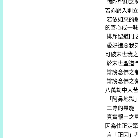
彌陀智願之
若亦歸入則
若依如來的
的善心成一
排斥聖道門
愛好造惡我
可破末世我
於末世聖道
誹謗念佛之
誹謗念佛之
八萬劫中大
「阿鼻地獄
二尊的惠施
真實報土之
因為住正定
言「正因」