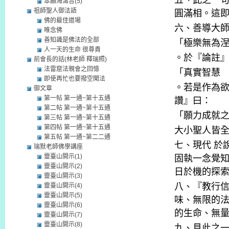
五、此之一
本願海濤音(5)
祖師聖人御法語
圓滿相。這
佛的最佳道場
六、善導大
唯念佛
善知識是佛法的全部
「極樂無為
人一天的生命 很尊貴
。於『論註
前會長的話(林老師 釋瑞照)
法雷窟法親會之回憶
「真實智慧
即使再忙也要撥空聞法
。若是作為
御文章
第一帖 第一通~第十五通
讚』曰：
第二帖 第一通~第十五通
「願力成就
第三帖 第一通~第十五通
第四帖 第一通~第十五通
大小聖人皆
第五帖 第一通~第二二通
七、現代
於
瑞默老師佛學講座
靈臺山開示(1)
固執一念覺
靈臺山開示(2)
日於機的探
靈臺山開示(3)
八、『教行
靈臺山開示(4)
靈臺山開示(5)
味、無限的
靈臺山開示(6)
的生命、無
靈臺山開示(7)
靈臺山開示(8)
九、見此之