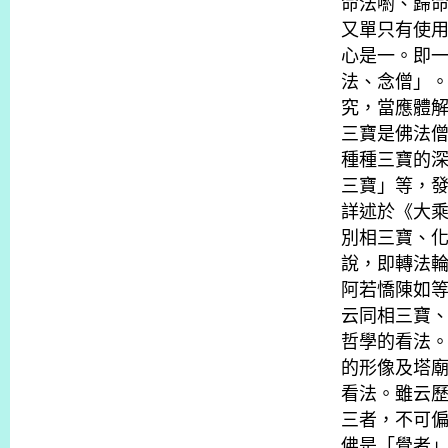
命法喲、歸
又單只有使
心是一。即
法、念僧」
究，當應體
三寶是佛法
種種三寶的
三寶」等，
詳述於《大
別相三寶、
說，即轉法
阿若憍陳如
云同相三寶
哲學的看法
的形像及塔
看法。雖云
三者，不可
佛是「覺者