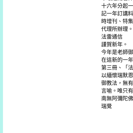
十六年分起
記一年訂講料
時增刊、特
代理所辦理
法雷通信
謹賀新年。
今年是老師
在這新的一
第三冊、「
以緬懷瑞默
御教法，無
言喻。唯只
南無阿彌陀佛
瑞覺