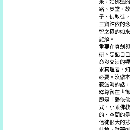
來，始佛道
路、奧堂。
子、佛教徒
三寶歸依的
智之極的如
能解。
重要在真劍
研。忘記自
命沒交涉的
求真理者，
必要。沒徹
寂滅海的話
釋尊御在世
即是「歸依
式，小乘佛
的・空間的
信徒很大的