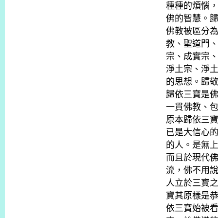
種種的煩惱
佛的智慧。
佛教被區分
教、聖道門
宗、成實宗
淨土宗、淨
的思想。歸
歸依三寶是
一貫佛教、
原本歸依三
已是大信心
的人。是無
而且於現代
流，佛不用
人立於三寶
寶其原樣是
依三寶始被