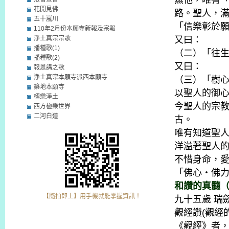
無他，唯有
花開見佛
路。聖人，
五十嵐川
「信樂彰於
110年2月份本願寺新報及宗報
淨土真宗宗歌
又曰：
播種歌(1)
（二）「往
播種歌(2)
又曰：
報恩講之歌
浄土真宗本願寺派西本願寺
（三）「樹
築地本願寺
以聖人的御
極樂淨土
今聖人的宗
西方極樂世界
二河白道
古。
唯有知道聖
洋溢著聖人
不惜身命，
「佛心・佛力
和讚的真髓（
【隨拍即上】用手機就能掌握資訊！
九十五歲 瑞
觀經讚(觀經
《觀經》者