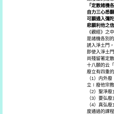
「定散諸機
自力三心悉
可願通入彌
悲願利他之
《觀經》之
是諸機各別
誘入淨土門，
即使入淨土
尚殘留著定
十八願的云
廢立有四重
（1）内外廢
立∣廢他宗
（2）聖淨廢
（3）要弘廢
（4）真弘廢
度通過的課