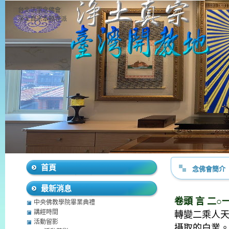
台北法雷念佛會
淨土真宗本願寺派
首頁
念佛會簡介
最新消息
卷頭 言 二○
中央佛教學院畢業典禮
講經時間
轉變二乘人
活動留影
攝取的白業