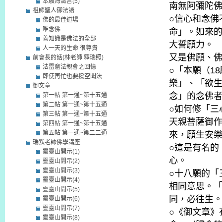
本願海濤音(5)
南無阿彌陀
祖師聖人御法語
○信心和念佛
佛的最佳道場
唯念佛
命」。如來
善知識是佛法的全部
大誓願力。
人一天的生命 很尊貴
又是佛願、
前會長的話(林老師 釋瑞照)
法雷窟法親會之回憶
○「本願（1
即使再忙也要撥空聞法
樂」、「欲
御文章
念」的念佛
第一帖 第一通~第十五通
第二帖 第一通~第十五通
○如何修「三
第三帖 第一通~第十五通
天親菩薩御
第四帖 第一通~第十五通
第五帖 第一通~第二二通
來，願生安
瑞默老師佛學講座
○這是有名的
靈臺山開示(1)
心。
靈臺山開示(2)
靈臺山開示(3)
○十八願的「
靈臺山開示(4)
相同意思。
靈臺山開示(5)
同，必往生
靈臺山開示(6)
靈臺山開示(7)
○《御文章》
靈臺山開示(8)