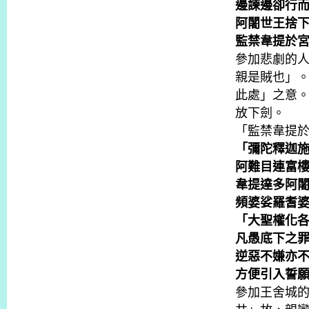
邊諫邊卻行
阿闍世王捨
監禁韋提於
參加悲劇的
親是賊也」
此處」之意
放下劍。
「監禁韋提於
「彌陀釋迦
阿難目連富
韋提達多阿
頻婆娑羅耆
「大聖權化
凡愚底下之
逆惡不嫌亦
方便引入誓
參加王舍城