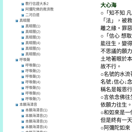
教行信證大系2
大心海
阿彌陀佛的救濟教
○「知不知 
二河白道
「法」，被
真暗闇
真暗闇(1)
離之緣・罪
真暗闇(2)
○「信心 想
真暗闇(3)
能往生，變
真暗闇(4)
真暗闇(5)
不思議的願
真暗闇(6)
土地著眼於
呼喚聲
呼喚聲(1)
故不行。
呼喚聲(2)
○名號的水流
呼喚聲(3)
名號↓信心↓
呼喚聲(4)
呼喚聲(5)
稱名是報恩
呼喚聲(6)
○言依念佛往
呼喚聲(7)
依願力往生
本願海濤音
本願海濤音(1)
○和如來是一
本願海濤音(2)
但是終有一
本願海濤音(3)
本願海濤音(4)
○阿彌陀如來