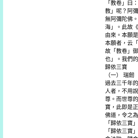
「教卷」曰
教」呢？阿
無阿彌陀佛
海」。此故
由來。本願
本願者，云
故「教卷」
也」。我們
歸依三寶
（一） 瑞劒
過去三千年
人者，不用
尊。而世尊
寶，此即是
佛道，令之
「歸依三寶
「歸依三寶