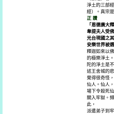
淨土的三部
經）。真宗
正 讚
「恩德廣大
韋提夫人受
光台現國之
安樂世界被
釋迦如來以
的極樂淨土
陀的淨土是
述王舍城的
覺得很奇怪
仙人。仙人
場下令殺死
關入牢獄。
此，
派遣弟子到