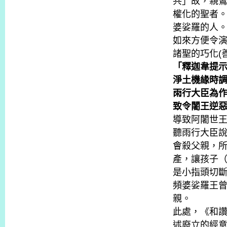
共」故，親
權化的聖者
婆娑羅的人
如來方便令
諸聖的巧化(
「釋迦韋提
淨土機緣時
雨行大臣為
致令闍王逆
導致阿闍世
聽雨行大臣
會殺父親，
產，讓孩子
是小指頭切
頻婆娑羅王
親。
此處，《和
述廢立的經