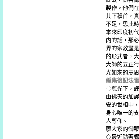
此故，隨著
製作。他們
其下稽首，
不足，思此
本來印度初
内的話，那
界的宗教盡
的形式者，
大師的五正
光如來的意
編集後記法
◇慈光下，
由佛天的加
安的世相中
身心唯一的
人尊仰。
願大家的御
◇最近隨著