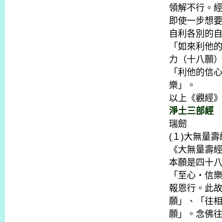
領解不行。
即使一步想
自利各別的
「如來利他
力（十八願
「利他的信
樂」。
以上《觀經
淨土三部經
瑞劒
(１)大無量壽
《大無量壽
本願是四十
「至心・信
報恩行。此
願」、「往
願」。念佛