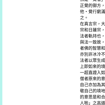
正覺的御方
他・覺行窮
之。
在真言宗，
宗和日蓮宗
法者軌持也
與法一致故
者佛的智慧
亦別非冰冷
法者以眾生
上即如來的
一超直證入
僧者原來的
自己亦加為
敬自己的境
的意思是和
人喲」之高