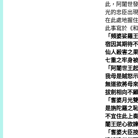
此，阿闍世
光的忠臣出
在此處地握
此事寫於《
「頻婆娑羅
宿因其期待
仙人殺害之
七重之牢身
「阿闍世王
我母是賊怒
無道欲將母
拔劍相向不
「耆婆月光
是旃陀羅之
不宜住此上
闍王逆心欲
「耆婆大臣