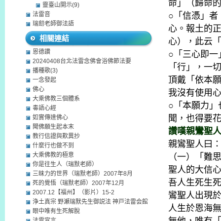
命」（歸命
靈臺山開示(9)
法雷音
○「信憑」者
瑞劎老師御法語
心。報土的
相關連結
心），此云
恩德讚
○「三心即一
20240408台北法雷念佛會浴佛節法要
「行」，一
播種歌(3)
頂戴「依本
一念發起
佛心
我沒有使用
大乘佛教三個體系
○「本願力」
毒語心經
聞，也得要
如實傳達佛心
聞佛願生起本末
讚嘆親鸞聖
教行信證與歎異抄
親鸞聖人曰
什麼行也做不到
大乘佛教的極意
（一）「難
你是往生人（瑞默老師）
聖人的大信
三昧力的世界（瑞默老師）2007年8月
吾人生死生
死的覺悟（瑞默老師）2007年12月
2007.12【福州】（影片）15-2
鸞聖人出現
浄土真宗 野瀬瑞默先生御説法 神戸法雷会館
人生於恩海
眼中唯有生死解脫
法雷宣言