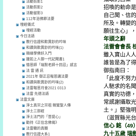
活動剪影1
招喚的勅命
活動剪影2
活動留影3
自己聞、信
112年浴佛節法要
所及。轉變
埋經儀式
願往生心」
埋經活動
今日法語
年頭之辭
教行信證和歎異鈔的吟味
法雷會會長 
和讚與歎異鈔的吟味(1)
順緣學佛好入門
雖入寶山人
蓮如上人御一代記聞書1
誰皆是為了
憶恩師「瑞默老師十回忌」感言
御指南曰：
法 雷 通 訊
2021年 御正忌報恩講法要
「此度不努
和讚與歎異鈔的吟味(2)
人馳求的名
法雷報恩月會2021 0313
真實的功德
法雷 先德法語
法雷文庫
常感謝攝取
淨土真宗之宗祖 親鸞聖人傳
土。」堅強
淨土三部經
淨土法門的「菩提心」
（滋賀縣光
勸持《正信念佛偈》
信心 銘（49
法雷轍的真髓
九十五歲 瑞
教行信證大系1