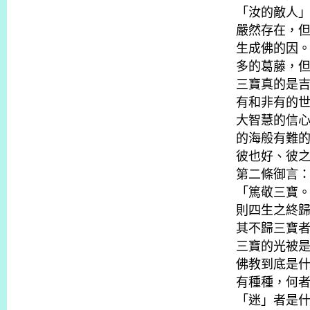
「汝的敵人
嚴然存在，
生成佛的因
多的葛藤，
三寶真的是
有和非有的
大智慧的信
的海般有難
彼也好、彼
第二條御言
「篤敬三寶
則四生之終
其不歸三寶
三寶的光被
佛教到底是
有種種，何
「迷」者是