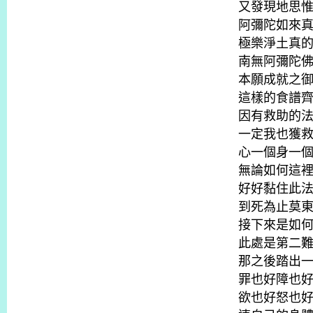
又發現地思
阿彌陀如來
極樂淨土真
南無阿彌陀
本願成就之
這樣的食譜
因有救助的
一定我也獲
心一個身一
無論如何這
好好黏住此
到死為止莫
接下來是如
此處是第二
那之後踏出
罪也好障也
欲也好怒也