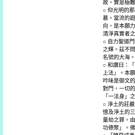
故，實是極
○ 仰光明的
慕。當流的
向，是本願
清淨真實者
○ 自力聖道
之輝。茲不
名號的大海
○ 和讚曰：
上法」。本
吟味是御文
對門，一切
「一法身」
○ 淨土的莊
憶及淨土的
量劫之罪。
功德聚」。