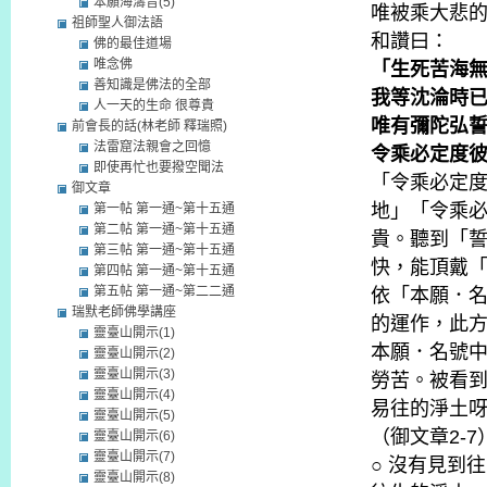
本願海濤音(5)
唯被乘大悲
祖師聖人御法語
和讚曰：
佛的最佳道場
唯念佛
「生死苦海
善知識是佛法的全部
我等沈淪時
人一天的生命 很尊貴
唯有彌陀弘
前會長的話(林老師 釋瑞照)
法雷窟法親會之回憶
令乘必定度
即使再忙也要撥空聞法
「令乘必定
御文章
地」「令乘
第一帖 第一通~第十五通
第二帖 第一通~第十五通
貴。聽到「
第三帖 第一通~第十五通
快，能頂戴
第四帖 第一通~第十五通
第五帖 第一通~第二二通
依「本願．
瑞默老師佛學講座
的運作，此
靈臺山開示(1)
本願．名號
靈臺山開示(2)
靈臺山開示(3)
勞苦。被看
靈臺山開示(4)
易往的淨土
靈臺山開示(5)
（御文章2-7
靈臺山開示(6)
靈臺山開示(7)
○ 沒有見到
靈臺山開示(8)