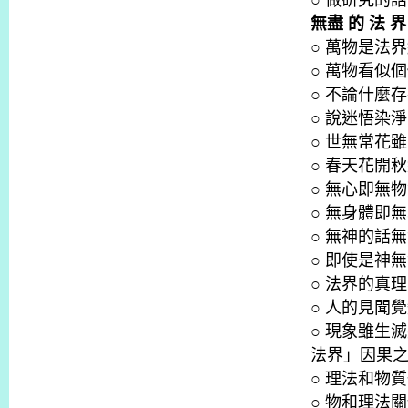
○ 做研究的
無盡 的 法 
○ 萬物是法
○ 萬物看似
○ 不論什麼
○ 說迷悟染
○ 世無常花
○ 春天花開
○ 無心即無
○ 無身體即
○ 無神的話
○ 即使是神
○ 法界的真
○ 人的見聞
○ 現象雖生
法界」因果
○ 理法和物
○ 物和理法