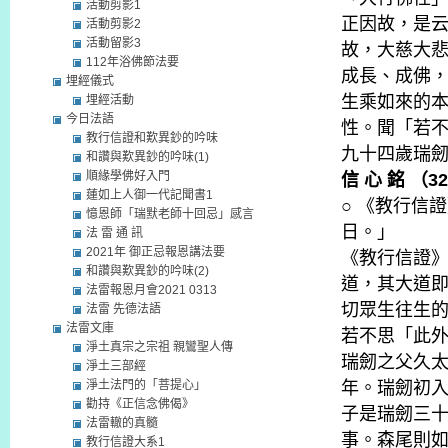
活動剪影1
正因故，是
活動剪影2
活動留影3
故，大慈大
112年浴佛節法要
成長、成佛
埋經儀式
生乘如來的
埋經活動
今日法語
性。聞「若
教行信證和歎異鈔的吟味
九十四歲瑞
和讚與歎異鈔的吟味(1)
順緣學佛好入門
信 心 銘 （
3
蓮如上人御一代記聞書1
○ 《教行信
憶恩師「瑞默老師十回忌」感言
日。」
法 雷 通 訊
2021年 御正忌報恩講法要
《教行信證
和讚與歎異鈔的吟味(2)
道，其大道
法雷報恩月會2021 0313
切眾生往生
法雷 先德法語
法雷文庫
若不思「此
淨土真宗之宗祖 親鸞聖人傳
瑞劒之父久
淨土三部經
淨土法門的「菩提心」
年。瑞劒初
勸持《正信念佛偈》
子是瑞劒三
法雷轍的真髓
事。森尾則
教行信證大系1