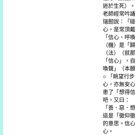
迷於生死）
老師經常吟
瑞劒說：「
心，是常頂
「信心，呼
（機）是「
（法）（就
「信心」，
喚聲」（本
○ 「眺望行
心，亦無安
患了「想得
吧。又曰：
「善．惡．
這是「徹仰
的意思。信
心。