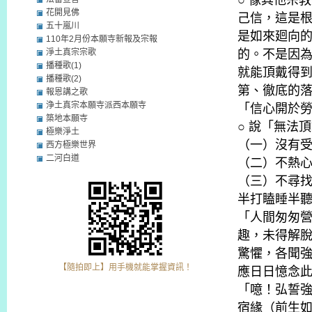
○ 像其他宗
花開見佛
己信，這是
五十嵐川
是如來廻向
110年2月份本願寺新報及宗報
淨土真宗宗歌
的。不是因
播種歌(1)
就能頂戴得
播種歌(2)
第、徹底的
報恩講之歌
浄土真宗本願寺派西本願寺
「信心開於
築地本願寺
○ 說「無法
極樂淨土
（一）沒有
西方極樂世界
二河白道
（二）不熱
（三）不尋
半打瞌睡半
「人間匆匆
趣，未得解
驚懼，各聞
【隨拍即上】用手機就能掌握資訊！
應日日憶念
「噫！弘誓
宿緣（前生