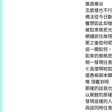
進退維谷
怎麼樣也不
佛法從今日
雖想如此却
被如來慈悲
網捕捉住故
那之後如何
這一關如何
如來的御慈
稍一發現往
七高僧啊啦
還愚痴御本
唯 頂戴到呀
那樣的話我
以屍骸的原
發現這樣的
與這同時往