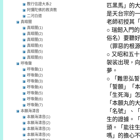
教行信證大系2
匹黑馬」的
阿彌陀佛的救濟教
是天台宗的
二河白道
老師初授其
真暗闇
真暗闇(1)
○ 瑞劒入門
真暗闇(2)
俗名）要聽
真暗闇(3)
（罪惡的根
真暗闇(4)
真暗闇(5)
○ 又昭和五
真暗闇(6)
袈裟出現，
呼喚聲
呼喚聲(1)
夢。
呼喚聲(2)
○ 「難思弘
呼喚聲(3)
「誓願」「
呼喚聲(4)
呼喚聲(5)
「生死海」
呼喚聲(6)
「本願丸的
呼喚聲(7)
「名號」、
本願海濤音
本願海濤音(1)
生的證據。
本願海濤音(2)
頭。「能往
本願海濤音(3)
本願海濤音(4)
嗎」的擔心