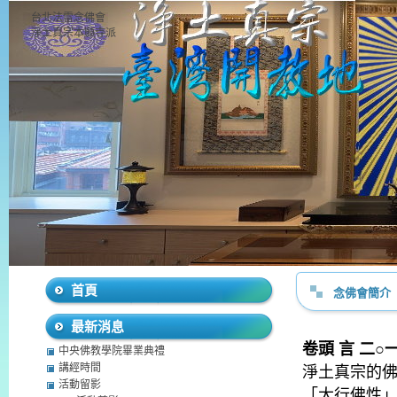
台北法雷念佛會
淨土真宗本願寺派
首頁
念佛會簡介
最新消息
卷頭 言 二○
中央佛教學院畢業典禮
講經時間
淨土真宗的
活動留影
「大行佛性