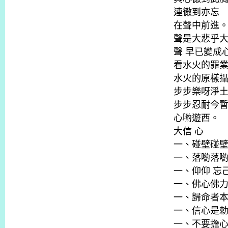
連徹到亦忘
在聲中前進
聲是大悲乎
聲 早已變成
看水火的罪
水火的原樣
步步樂呀淨
步步忍耐今
心喲遊西。
大信 心
一、碰壁碰
一、落喲落
一、仰仰 忘
一、佛心佛
一、歸命者
一、信心是
一、不要擔