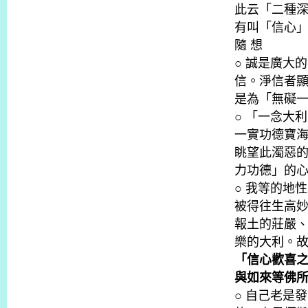
此云「二種
有叫「信心
隨 想
○ 誠是廣大
信。淨信者
是為「無礙
○ 「一念大
一實功德寶
眺望此濁惡
力功德」的
○ 我等的地
被得往生高
報土的莊嚴
樂的大利。
「信心歡喜
與如來等佛
○ 自己老是