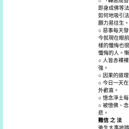
○ 「轉惡成
即身成佛等
如何地吸引
願力易往生
○ 惡事每天
今就現在眼
樣的懺悔也
懺悔的人。
○ 人皆赤裸
強。
○ 因果的道
○ 今日一天
外歡喜。
○ 憶念淨土
○ 被憶佛、
悲。
難信 之 法
後生大事地