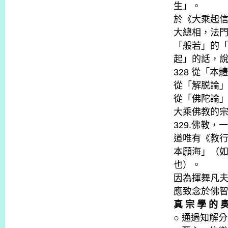
生」。
於《大乘起
大總相，法
「般若」的
起」的話，
328 從「
從「解脱論
從「佛陀論
大乘佛教的
329.佛教
道唯有《教
本願海」（
也）。
因為揮舞凡
應致念於佛
真 宗 學 的 
○ 通過知解