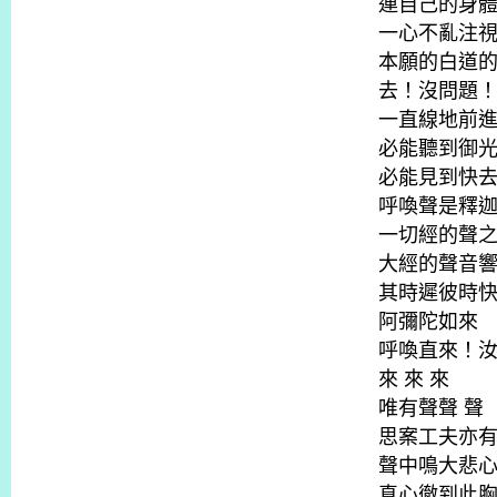
連自己的身
一心不亂注
本願的白道
去！沒問題
一直線地前
必能聽到御
必能見到快
呼喚聲是釋
一切經的聲
大經的聲音
其時遲彼時
阿彌陀如來
呼喚直來！
來 來 來
唯有聲聲 聲
思案工夫亦
聲中鳴大悲
真心徹到此