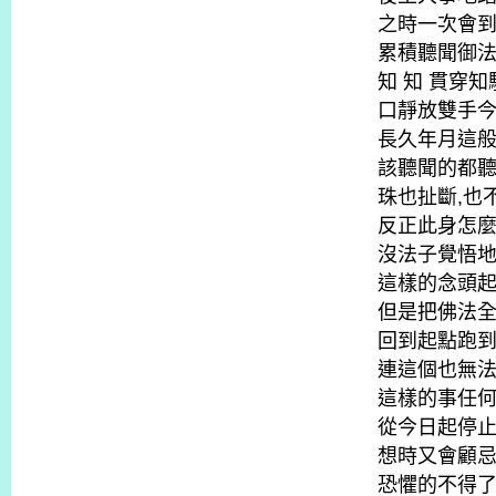
之時一次會
累積聽聞御
知 知 貫穿
口靜放雙手
長久年月這
該聽聞的都聽
珠也扯斷,也
反正此身怎
沒法子覺悟
這樣的念頭
但是把佛法
回到起點跑
連這個也無
這樣的事任
從今日起停
想時又會顧
恐懼的不得