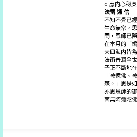
○ 應内心秘
法雷 通 信
不知不覺已
生命無常，
間，恩師已
在本月的「
夫四海内皆
法雨普潤全
子正不斷地
「被憶佛、
悲。」思是
亦思恩師的
南無阿彌陀佛