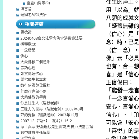
往生的淨土
靈臺山開示(9)
法雷音
用「以為」
瑞劎老師御法語
八願的成就
相關連結
「疑蓋無雜
恩德讚
（信心）是
20240408台北法雷念佛會浴佛節法要
念）時，已
播種歌(3)
（信一念）
一念發起
佛心
佛」云「必
大乘佛教三個體系
也有，合一
毒語心經
喜」是「信
如實傳達佛心
聞佛願生起本末
正信偈曰：
教行信證與歎異抄
「能發一念
什麼行也做不到
大乘佛教的極意
「一念喜愛
你是往生人（瑞默老師）
安心、喜愛
三昧力的世界（瑞默老師）2007年8月
信心」、「
死的覺悟（瑞默老師）2007年12月
2007.12【福州】（影片）15-2
可能會「安
浄土真宗 野瀬瑞默先生御説法 神戸法雷会館
「喜悅」的
眼中唯有生死解脫
法雷宣言