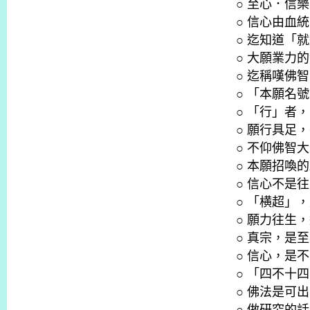
○ 至心．信
○ 信心由血
○ 迄知道「
○ 大願業力
○ 迄稱嘆佛
○ 「本願名
○ 「行」者
○ 願行具足
○ 不仰佛智
○ 本願招喚
○ 信心不是
○ 「横超」
○ 願力往生
○ 真宗，是
○ 信心，是
○ 「四不十
○ 佛法是可