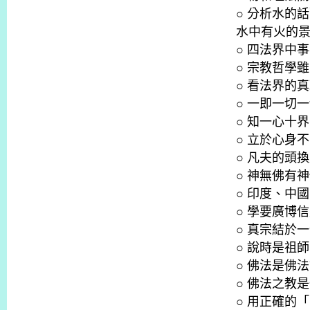
○ 分析水的
水中有火的景
○ 四法界中
○ 宗教哲學
○ 看法界的
○ 一即一切
○ 知一心十
○ 立於心身
○ 凡夫的頭
○ 神無佛有
○ 印度、中
○ 學要廣博
○ 真宗結於
○ 說時是祖
○ 佛法是佛
○ 佛法之教
○ 用正確的