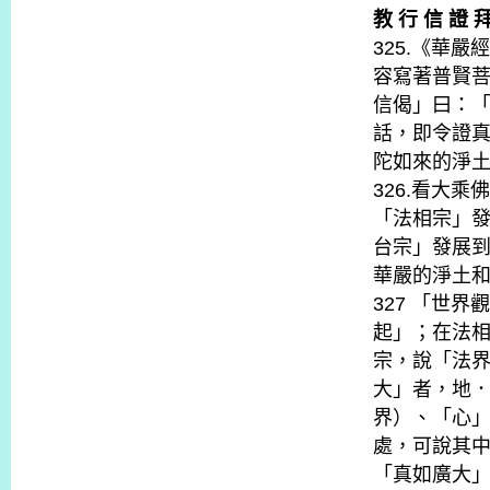
教 行 信 證 
325.《華
容寫著普賢
信偈」曰：
話，即令證
陀如來的淨
326.看大
「法相宗」
台宗」發展
華嚴的淨土
327 「世
起」；在法
宗，說「法
大」者，地
界）、「心
處，可說其
「真如廣大