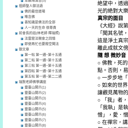
本願海濤音(5)
絶望中，透
祖師聖人御法語
光的絶對大
佛的最佳道場
唯念佛
真宗的面目
善知識是佛法的全部
《大經》說
人一天的生命 很尊貴
「聞其名號
前會長的話(林老師 釋瑞照)
法雷窟法親會之回憶
這是淨土真
即使再忙也要撥空聞法
離此成就文
御文章
隨 想 微妙音
第一帖 第一通~第十五通
第二帖 第一通~第十五通
○ 佛教，死
第三帖 第一通~第十五通
點。否則，
第四帖 第一通~第十五通
第五帖 第一通~第二二通
○ 一步步地
瑞默老師佛學講座
○ 如來的世
靈臺山開示(1)
讓觀見萬物
靈臺山開示(2)
靈臺山開示(3)
○ 「我」者
靈臺山開示(4)
「我執」是
靈臺山開示(5)
憎」，愛．
靈臺山開示(6)
靈臺山開示(7)
○ 在禪宗，
靈臺山開示(8)