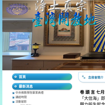
台北法雷念佛會
淨土真宗本願寺派
首頁
念佛會簡介
最新消息
卷 頭 言 
中央佛教學院畢業典禮
講經時間
「大信海」
活動留影
願力所生起