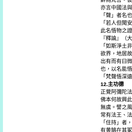
辭為梵言。
亦言中國法
「聲」者名
「若人但聞
此名悟物之
『釋論』（
「如斯淨土
欲界，地居
出有而有曰微
也，以名能悟
「梵聲悟深
12.主功德
正覺阿彌陀法
佛本何故興
無虞。譬之
常有法王、
「住持」者
有黄鵠在其冢