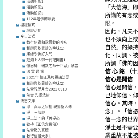
活動剪影1
「大信海」
活動剪影2
活動留影3
所講的有念
112年浴佛節法要
限。
埋經儀式
因此，凡夫
埋經活動
今日法語
也不須向上
教行信證和歎異鈔的吟味
自然」的攝
和讚與歎異鈔的吟味(1)
順緣學佛好入門
化、同調、
蓮如上人御一代記聞書1
所謂「佛的
憶恩師「瑞默老師十回忌」感言
信 心 銘 （
法 雷 通 訊
2021年 御正忌報恩講法要
信心是聞信
和讚與歎異鈔的吟味(2)
信心是聞信
法雷報恩月會2021 0313
己地仰信、
法雷 先德法語
法雷文庫
信心。其時
淨土真宗之宗祖 親鸞聖人傳
念」。「信
淨土三部經
淨土法門的「菩提心」
信一念的世
勸持《正信念佛偈》
淨土是不需
法雷轍的真髓
業重故不能
教行信證大系1