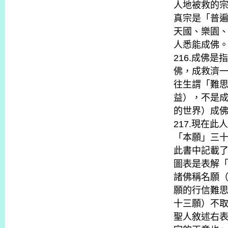
人地被救的
真宗是「普
天國、樂園
人悉能成佛
216.成佛
佛，成救濟
往生謂「難
益），不是
的世界）成
217.現在
「本願」三
此書中記載
圖表是表解
諸佛稱名願
願的行信難
十三願）不取
聖人敘述右