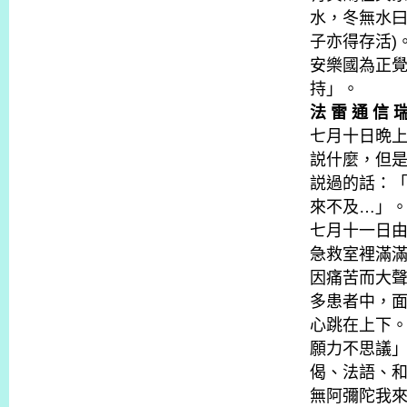
水，冬無水
子亦得存活)
安樂國為正
持」。
法 雷 通 信 
七月十日晩
説什麼，但
説過的話：
來不及…」
七月十一日
急救室裡滿
因痛苦而大
多患者中，
心跳在上下
願力不思議
偈、法語、
無阿彌陀我