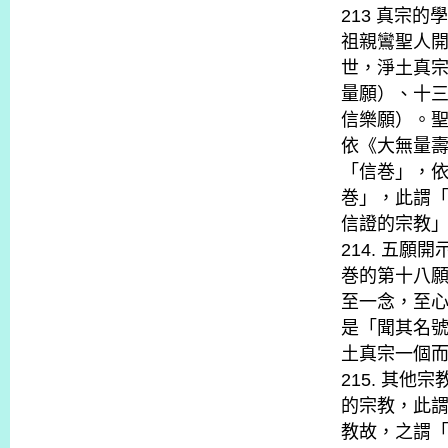
213 真宗
祖親鸞聖人
世，淨土真
量願）、十
信樂願）。
依《大無量
「信巻」，
巻」，此謂
信證的宗教
214. 五
巻的第十八
至一念，至
是「聞其名
土真宗一個
215. 其
的宗教，此
教故，之謂