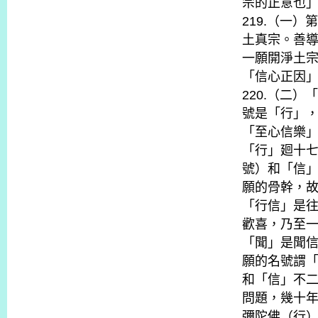
宗的正意也
219.（一
土真宗。善
一願開淨土
「信心正因
220.（二
號是「行」
「至心信樂
「行」廻十
號）和「信
願的骨幹，
「行信」是
歡喜，乃至
「聞」是聞
願的名號謂
和「信」不
問題，幾十
彌陀佛（行