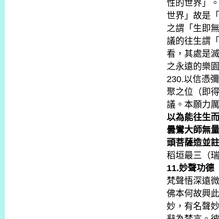
性的世界」
世界」故是
之謂「生即
議的往生謂
看，其處是
之永遠的樂
230.以信
聚之位（即
議。本願力
以為能往生而
曇鸞大師無
頭菩薩造並
稻垣最三（瑞
11.妙聲功德
梵聲悟深遠微
佛本何故興
妙，有名聲