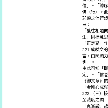
信」。「總
佛（行）。
悲願之信行
曰：
「獲往相廻
生」同樣意
「正定聚」
221.成就
言，由聞願
也」。
由此可知「
定」。「信
《御文章》
「金剛心成
222.（三
至滅度之願
「真實證」