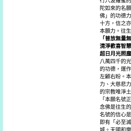
行六波羅蜜
陀如來的名
佛」的功德
十方，信之
本願力。往
「普放無量
清淨歡喜智
超日月光照
八萬四千的
的功德，運
左顧右盼。
力、大慈悲
的宗教唯淨
「本願名號
念佛是往生
名號的信心
即有「必至
城。天國和