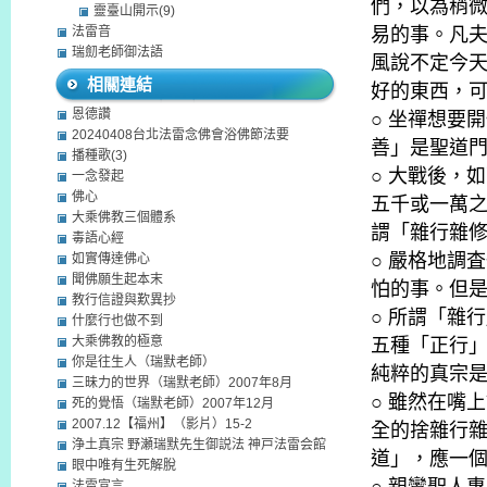
們，以為稍
靈臺山開示(9)
法雷音
易的事。凡
瑞劎老師御法語
風說不定今
相關連結
好的東西，
恩德讚
○ 坐禪想要
20240408台北法雷念佛會浴佛節法要
善」是聖道
播種歌(3)
○ 大戰後，
一念發起
佛心
五千或一萬
大乘佛教三個體系
謂「雜行雜
毒語心經
○ 嚴格地調
如實傳達佛心
聞佛願生起本末
怕的事。但
教行信證與歎異抄
○ 所謂「雜
什麼行也做不到
大乘佛教的極意
五種「正行
你是往生人（瑞默老師）
純粹的真宗
三昧力的世界（瑞默老師）2007年8月
○ 雖然在嘴
死的覺悟（瑞默老師）2007年12月
2007.12【福州】（影片）15-2
全的捨雜行
浄土真宗 野瀬瑞默先生御説法 神戸法雷会館
道」，應一
眼中唯有生死解脫
法雷宣言