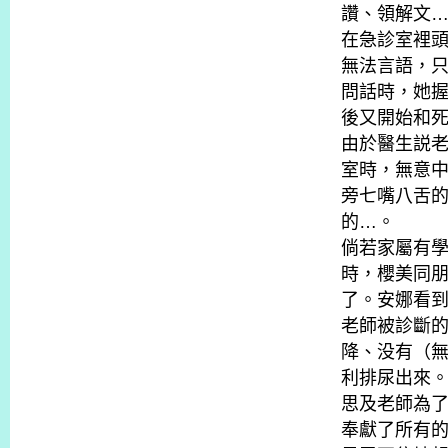
讚、領解文
在急診室裡
無法言語，
問話時，她
後又開始和
由於醫生説
室時，無意
旁七嘴八舌
的…。
倘若家屬有
時，櫻美同
了。安娜看
老師被診斷
降、没有（
利排尿出來
思及老師為
奉獻了所有