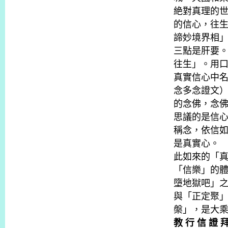
絶對真理的世
的信心，往生
諦妙境界相
三點是肝要
往生」。用
真實信心中
念多念證文
的念佛，念
思議的是信
稱念，依信
是真實心。
此如來的「
「信樂」的
墮地獄吧」
與「正定聚
槃」，是大
教 行 信 證 