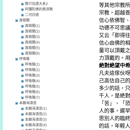
教行信證大系2
等其他宗教
阿彌陀佛的救濟教
宗教，超越
二河白道
信心依佛智
真暗闇
真暗闇(1)
功德不可思
真暗闇(2)
又云「即得
真暗闇(3)
信心由佛的
真暗闇(4)
真暗闇(5)
量可以頂戴
真暗闇(6)
力頂戴的。
呼喚聲
呼喚聲(1)
絶對絶望中
呼喚聲(2)
凡夫這傢伙
呼喚聲(3)
己高估自己
呼喚聲(4)
呼喚聲(5)
多少的話，
呼喚聲(6)
千人，是絶
呼喚聲(7)
「苦」、「
本願海濤音
本願海濤音(1)
人的事，遲
本願海濤音(2)
思別人的臨
本願海濤音(3)
本願海濤音(4)
的話，年輕