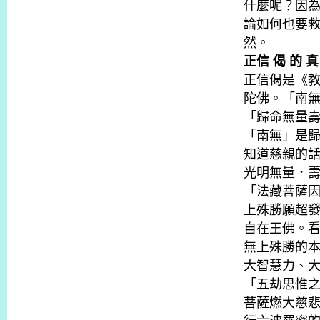
什麼呢？因
論如何也要
然。
正信 偈 的 
正信偈是《
陀佛。「南
「歸命無量
「南無」是
知道慈親的
光明無量．
「法藏菩薩
上殊勝願超
自在王佛。
無上殊勝的
大智慧力、
「五劫思惟
菩薩燃大慈