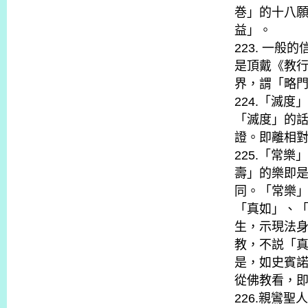
巻」的十八
益」。
223. 一
是頂戴《教
界，謂「略
224.「滅
「滅度」的
證。即離相
225.「常
壽」的樂即
同。「常樂
「真如」、
生，示現法
教，不説「
是，如史賓
從佛教看，
226.親鸞