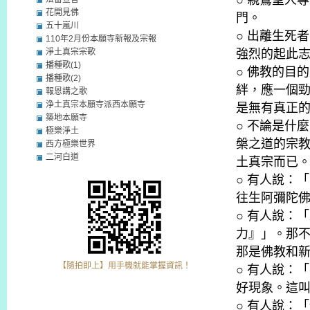
○ 親鸞聖人
花開見佛
門。
五十嵐川
○ 出離生死
110年2月份本願寺新報及宗報
淨土真宗宗歌
強烈的起此
播種歌(1)
○ 佛教的目
播種歌(2)
絆，應一個
報恩講之歌
浄土真宗本願寺派西本願寺
是無有真正
築地本願寺
○ 不論是什
極樂淨土
槃之道的宗
西方極樂世界
二河白道
土真宗而已
○ 有人說：
往生阿彌陀
○ 有人說：
力』」。那
那是佛教和
【隨拍即上】用手機就能掌握資訊！
○ 有人說：
好現象。這
○ 有人說：