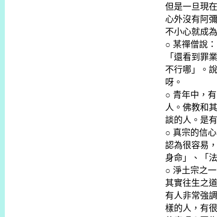
但是一旦現
心外沒有阿
不小心就成
○ 某禪僧說
「還看到罪
不行哪」。
呀。
○ 青年中，
人。佛教和
談的人。是
○ 真宗的信
認為很容易
身命」、「
○ 淨土宗之
其實往生之
有人非常強
樣的人，有很