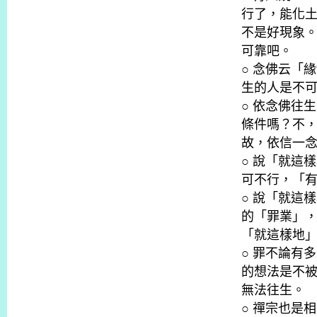
行了，能化
不是好現象
可靠吧。
○ 念佛云「
生的人是不
○ 依念佛往
條件嗎？不
故，依信一
○ 說「就這
可不行，「
○ 說「就這
的「罪業」
「就這樣地
○ 罪不論有
的想法是不
無法往生。
○ 禪宗也是