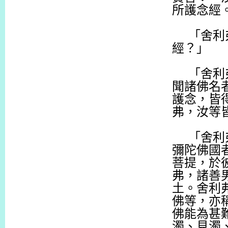
所護念經
「舍利
經？」
「舍利
聞諸佛名
護念，皆
弗，汝等
「舍利
彌陀佛國
菩提，於
弗，諸善
土。舍利
佛等，亦
佛能為甚
濁、見濁