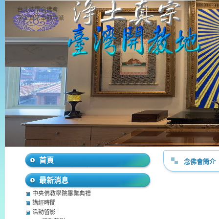
台北法雷念佛會
淨土真宗本願寺派
首頁
念佛會簡介
最新消息
中央佛教學院畢業典禮
講經時間
活動留影