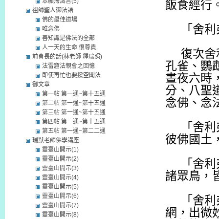
本願海濤音(5)
飯食經行
祖師聖人御法語
佛的最佳道場
「舍利
唯念佛
善知識是佛法的全部
人一天的生命 很尊貴
復次舍
前會長的話(林老師 釋瑞照)
孔雀、鸚
法雷窟法親會之回憶
即使再忙也要撥空聞法
晝夜六時
御文章
分、八聖
第一帖 第一通~第十五通
念佛、念
第二帖 第一通~第十五通
第三帖 第一通~第十五通
第四帖 第一通~第十五通
「舍利
第五帖 第一通~第二二通
彼佛國土
瑞默老師佛學講座
靈臺山開示(1)
靈臺山開示(2)
「舍利
靈臺山開示(3)
諸眾鳥，
靈臺山開示(4)
靈臺山開示(5)
靈臺山開示(6)
「舍利
靈臺山開示(7)
網，出微
靈臺山開示(8)