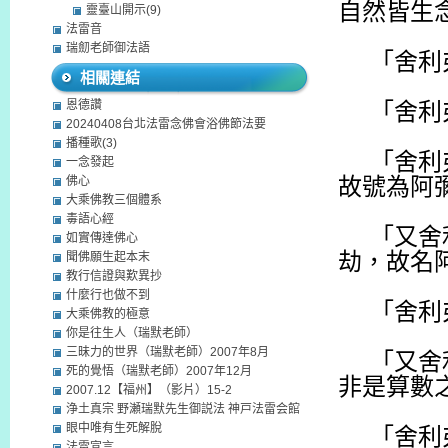
自然皆生
靈臺山開示(9)
法雷音
瑞劎老師御法語
「舍利
相關連結
恩德讚
「舍利
20240408台北法雷念佛會浴佛節法要
播種歌(3)
「舍利
一念發起
佛心
故號為阿
大乘佛教三個體系
毒語心經
「又舍
如實傳達佛心
劫，故名
聞佛願生起本末
教行信證與歎異抄
什麼行也做不到
「舍利
大乘佛教的極意
你是往生人（瑞默老師）
三昧力的世界（瑞默老師）2007年8月
「又舍
死的覺悟（瑞默老師）2007年12月
非是算數
2007.12【福州】（影片）15-2
浄土真宗 野瀬瑞默先生御説法 神戸法雷会館
眼中唯有生死解脫
「舍利
法雷宣言