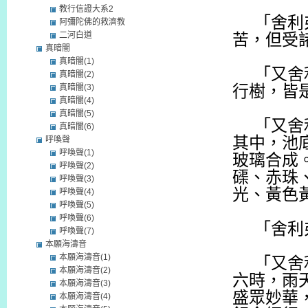
教行信證大系2
「舍利
阿彌陀佛的救濟教
二河白道
苦，但受
真暗闇
真暗闇(1)
「又舍
真暗闇(2)
真暗闇(3)
行樹，皆
真暗闇(4)
真暗闇(5)
「又舍
真暗闇(6)
其中，池
呼喚聲
呼喚聲(1)
玻璃合成
呼喚聲(2)
磲、赤珠
呼喚聲(3)
光、黃色
呼喚聲(4)
呼喚聲(5)
呼喚聲(6)
「舍利
呼喚聲(7)
本願海濤音
本願海濤音(1)
「又舍
本願海濤音(2)
六時，雨
本願海濤音(3)
盛眾妙華
本願海濤音(4)