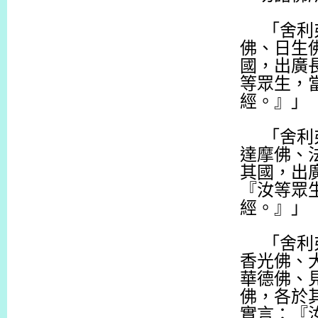
「舍利
佛、日生
國，出廣
等眾生，
經。』」
「舍利
達摩佛、
其國，出
『汝等眾
經。』」
「舍利
香光佛、
華德佛、
佛，各於
實言：『