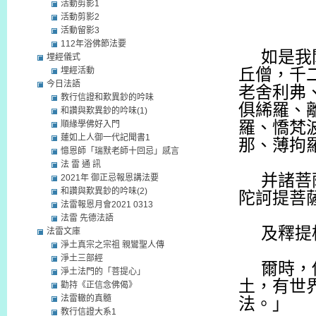
活動剪影1
活動剪影2
活動留影3
112年浴佛節法要
如是我
埋經儀式
埋經活動
丘僧，千
今日法語
老舍利弗
教行信證和歎異鈔的吟味
俱絺羅、
和讚與歎異鈔的吟味(1)
羅、憍梵
順緣學佛好入門
蓮如上人御一代記聞書1
那、薄拘
憶恩師「瑞默老師十回忌」感言
法 雷 通 訊
并諸菩
2021年 御正忌報恩講法要
和讚與歎異鈔的吟味(2)
陀訶提菩
法雷報恩月會2021 0313
法雷 先德法語
及釋提
法雷文庫
淨土真宗之宗祖 親鸞聖人傳
淨土三部經
爾時，
淨土法門的「菩提心」
土，有世
勸持《正信念佛偈》
法雷轍的真髓
法。」
教行信證大系1