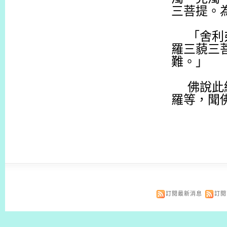
三菩提。
「舍利
羅三藐三
難。」
佛說此
羅等，聞
訂閱最新消息
訂閱