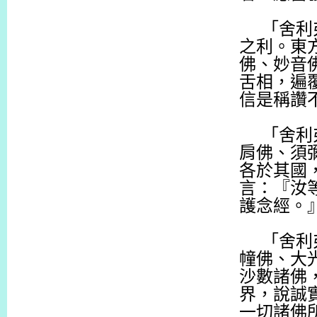
「舍利
之利。東
佛、妙音
舌相，遍
信是稱讚
「舍利
肩佛、須
各於其國
言：『汝
護念經。
「舍利
幢佛、大
沙數諸佛
界，說誠
一切諸佛