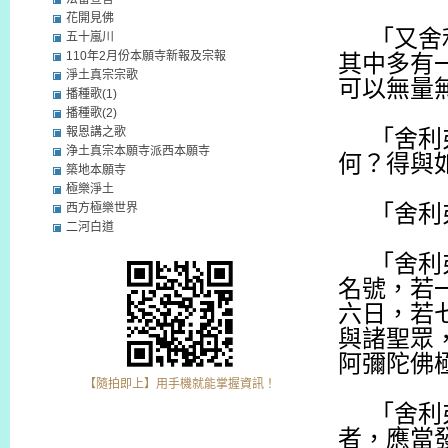
花開見佛
「又舍
五十嵐川
110年2月份本願寺新報及宗報
其中多有
淨土真宗宗歌
可以無量
播種歌(1)
播種歌(2)
報恩講之歌
「舍利
浄土真宗本願寺派西本願寺
何？得與
築地本願寺
極樂淨土
西方極樂世界
「舍利
二河白道
「舍利
名號，若
六日，若
與諸聖眾
阿彌陀佛
【隨拍即上】用手機就能掌握資訊！
「舍利
者，應當