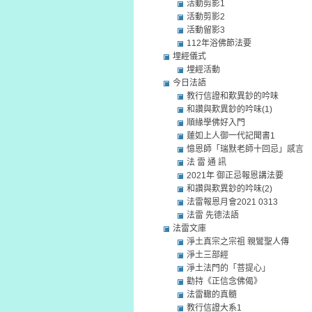
活動剪影1
活動剪影2
活動留影3
112年浴佛節法要
埋經儀式
埋經活動
今日法語
教行信證和歎異鈔的吟味
和讚與歎異鈔的吟味(1)
順緣學佛好入門
蓮如上人御一代記聞書1
憶恩師「瑞默老師十回忌」感言
法 雷 通 訊
2021年 御正忌報恩講法要
和讚與歎異鈔的吟味(2)
法雷報恩月會2021 0313
法雷 先德法語
法雷文庫
淨土真宗之宗祖 親鸞聖人傳
淨土三部經
淨土法門的「菩提心」
勸持《正信念佛偈》
法雷轍的真髓
教行信證大系1