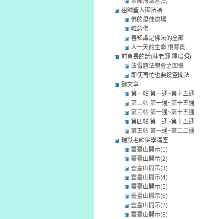
本願海濤音(5)
祖師聖人御法語
佛的最佳道場
唯念佛
善知識是佛法的全部
人一天的生命 很尊貴
前會長的話(林老師 釋瑞照)
法雷窟法親會之回憶
即使再忙也要撥空聞法
御文章
第一帖 第一通~第十五通
第二帖 第一通~第十五通
第三帖 第一通~第十五通
第四帖 第一通~第十五通
第五帖 第一通~第二二通
瑞默老師佛學講座
靈臺山開示(1)
靈臺山開示(2)
靈臺山開示(3)
靈臺山開示(4)
靈臺山開示(5)
靈臺山開示(6)
靈臺山開示(7)
靈臺山開示(8)