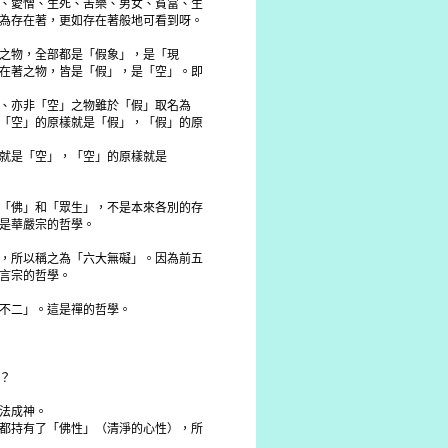
、愛憎、生死、苦樂、男女、貧富、生
為存在著，更如存在著般地可看到呀。
之物，全部都是「假象」，是「現
在著之物，皆是「假」，是「空」。即
、亦非「空」之物雖於「假」取名為
「空」的原樣就是「假」，「假」的原
就是「空」，「空」的原樣就是
「佛」和「眾生」，不是本來各別的存
是華嚴宗的哲學。
，所以稱之為「六大無礙」。因為前五
言宗的哲學。
不二」。這是禪的哲學。
？
法成神。
都持有了「佛性」（清淨的心性），所