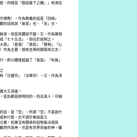
皆，同樣是『極惡最下之機』」地深信
方佛教）。作為教義的話是「四諦」
觀的話就說「無常」也，「苦」也，
無常，但是其體卻不變。又，作為萬物
成「七十五法」，而在於說明之。
大我」（真我）「真如」「實相」「心
）作為主要，想依坐禪而開悟地立志。
行。即以體達超越了「善惡」「有無」
之
有「日蓮宗」（法華宗）。又，作為淨
廣大又深遠。
，這些都是辦得到的，而且其人，可稱
的話，是「空」。所謂「空」不是說什
或有什麼，也不過於像說是土
立著，如果沒有關係的話物無法現其
雖然作為神，也是有世界而後的神。雖