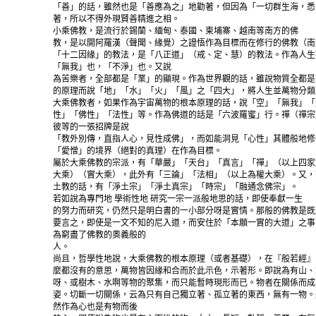
「善」的話，雖然也是「善應為之」地勸著，但因為「一切群生海，悉
著，所以不得外現賢善精進之相。
小乘佛教，是流行於錫蘭、緬甸、泰國、柬埔寨、越南等南方的佛
教，是以開阿羅漢（聲聞、緣覺）之證悟作為目標而在修行的佛教（南
「十二因緣」的教法，是「八正道」（戒、定、慧）的教法。作為人生
「無我」也，「不淨」也。又說
為苦樂者，全部都是「業」的顯現。作為世界觀的話，雖說物質全都是
的原理而說「地」「水」「火」「風」之「四大」，將人生並萬物分類
大乘佛教者，如果作為宇宙萬物的根本原理的話，說「空」「無我」「
性」「佛性」「法性」等。作為佛道的話是「六波羅蜜」行。禪（禪宗
彼等的一張招牌是說
「教外別傳，直指人心，見性成佛」，而如能洞見「心性」其體般地修
「愛憎」的境界（絕對的真理）在作為目標。
屬於大乘佛教的宗派，有「華嚴」「天台」「真言」「禪」（以上四家
大乘）（實大乘），此外有「三論」「法相」（以上為權大乘）。又，
土教的話，有「淨土宗」「淨土真宗」「時宗」「融通念佛宗」。
若如說為專門地 學術性地 研究一宗一派般地思的話，即使奉獻一生
的努力而研究，仍然只是明白書的一小部分呀是實情。那般的佛教是既
要言之，即使是一文不知的尼入道，而安住於「本願一實的大道」之事
為窮盡了佛教的奧義般的
人。
尚且，哲學性地說，大乘佛教的根本原理（或者基礎），在『般若經』
麼都沒有的意思，萬物皆因緣和合而於此示色，示著形。即說為有山、
呀、或樹木、水啊等物的聚集，而只能暫時現形而已。物者在關係而成
姿。切斷一切關係，云為只有自己獨立著、孤立著的東西，無有一物。
然作為心也是有物而後