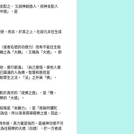
支配之， 又說神創造人，而神支配人
中道」，是
領受，而且，於其之上，在說凡夫往生成
（或者名號的功德力）而有不能往生般
稱之為「大願」，又稱為「大道」。 即
他、覺行窮滿」（自己覺悟，使他人覺
已圓滿的人為佛。智慧和慈悲是
助眾生之法。「法」之外無「佛」，
對於真宗的「成佛之道」，是「教、
樂的「大道」。
招喚是「本願力」，是「南無阿彌陀
因為信，所以漸漸探尋極樂之道，因此，
之敕命故，其力量是強烈，是威神功德不可
成為往極樂的大道（白道），於一方者成