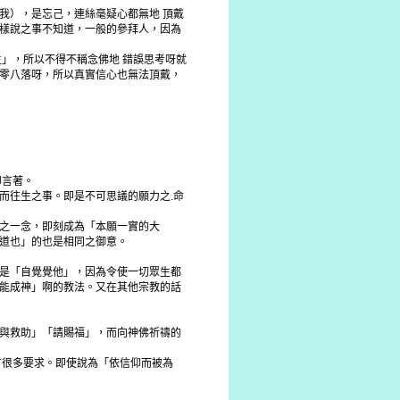
我），是忘己，連絲毫疑心都無地 頂戴
樣說之事不知道，一般的參拜人，因為
」，所以不得不稱念佛地 錯誤思考呀就
零八落呀，所以真實信心也無法頂戴，
仰言著。
而往生之事。即是不可思議的願力之.命
之一念，即刻成為「本願一實的大
道也」的也是相同之御意。
是「自覺覺他」，因為令使一切眾生都
能成神」啊的教法。又在其他宗教的話
與救助」「請賜福」，而向神佛祈禱的
有很多要求。即使說為「依信仰而被為