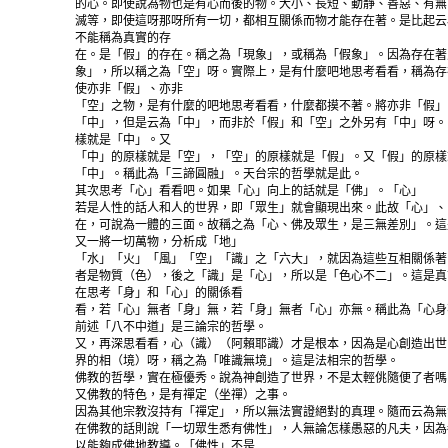
的心。即使說為物也是有心而後的物。大小、長短、動靜、善惡、有無
滅等，即使這呀那呀所有一切，都相互關係而物才能存在著。是比起云
不能稱為真實的存
在。是「假」的存在。稱之為「現象」，或稱為「假象」。因為存在著
象」，所以稱之為「空」呀。實際上，是有什麼吧地思考看看，稱為存
使亦非「假」、亦非
「空」之物，是有什麼的吧地思考看看，什麼都摸不著。將亦非「假」
「中」，但是云為「中」，而非於「假」和「空」之外另有「中」呀。
樣就是「中」。又
「中」的原樣就是「空」，「空」的原樣就是「假」。又「假」的原樣
「中」。稱此為「三諦圓融」。天台宗的哲學就是此。
其次思考「心」看看吧。如果「心」向上的話就是「佛」。「心」
若是人性的話人和人的世界，即「眾生」就會顯現出來。此故「心」、
在，可說為一體的三面。故稱之為「心、佛及眾生，是三無差別」。這
又一將一切萬物，分析成「地」
「水」「火」「風」「空」「識」之「六大」，就因為這些互相關係著
者是物質（色），後之「識」是「心」，所以是「色心不二」。這是真
在思考「身」和「心」的關係看
看，若「心」無者「身」無，若「身」無者「心」亦無。稱此為「心身
前述「八不中道」是三論宗的哲學。
又，再深思看看，心（識）（阿賴耶識）才是根本，因為是心創造出世
界的相（境）呀，稱之為「唯識無境」。這是法相宗的哲學。
佛教的哲學，實在極優秀。說為神創造了世界，不是太輕佻隨便了者嗎
又佛教的特色，是有禪定（坐禪）之事。
因為其他宗教沒持有「禪定」，所以無法實證絕對的真理。隨而云為無
在佛教的話則說「一切眾生悉有佛性」，人無論怎樣愚惡的凡夫，因為
以能夠成佛地教導。「佛性」不是