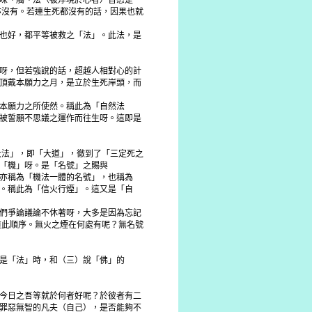
味、觸、法（被浮現於心者）皆悉是
亦沒有。若連生死都沒有的話，因果也就
也好，都平等被救之「法」。此法，是
呀，但若強說的話，超越人相對心的計
頂戴本願力之月，是立於生死岸頭，而
本願力之所使然。稱此為「自然法
被誓願不思議之運作而往生呀。這即是
大法」，即「大道」，徹到了「三定死之
「機」呀。是「名號」之賜與
亦稱為「機法一體的名號」，也稱為
。稱此為「信火行煙」。這又是「自
們爭論議論不休著呀，大多是因為忘記
道此順序。無火之煙在何處有呢？無名號
是「法」時，和（三）說「佛」的
今日之吾等就於何者好呢？於彼者有二
罪惡無智的凡夫（自己），是否能夠不