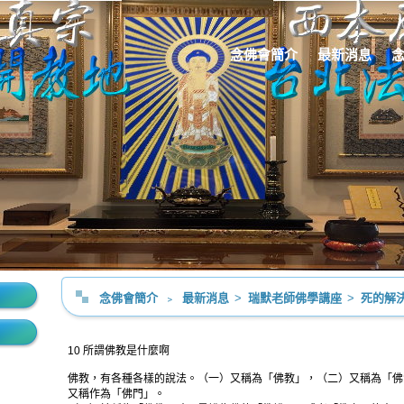
念佛會簡介
最新消息
念佛會簡介
﹥
最新消息
>
瑞默老師佛學講座
>
死的解決(
10 所謂佛教是什麼啊
佛教，有各種各樣的說法。（一）又稱為「佛教」，（二）又稱為「佛
又稱作為「佛門」。