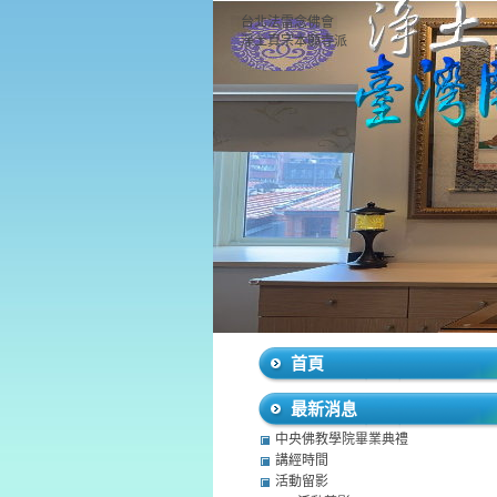
台北法雷念佛會
淨土真宗本願寺派
首頁
最新消息
中央佛教學院畢業典禮
講經時間
活動留影