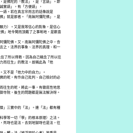
，是佛陀的「教法」，是「言語」。即
誠實語」，有「方便語」，
一語。若在真言宗而言的話像說是
佛」就是那者。「南無阿彌陀佛」，是
願力）。又是我等信心的對象，是信心
陀佛」地令聞而頂戴了之事喲地，是歡喜
阿彌陀佛。又，南無阿彌陀佛之中，含
言之，法界的事象、法界的真理、和一
己信了所以得救，因為自己稱念了所以往
力而往生」的教法。故稱此為「他
。又不是「他力中的自力」。
佛的呢，有作自己批判、自己檢討的必
而往生的呢，將此一事，有徹底性地思
御寺院，後生的問題都是無法解決呀。
僧」三寶中的「法」。連「法」都有種
科學等一切「學」的根本原理）之法。
，死呀也是法，去到地獄呀也是法，往