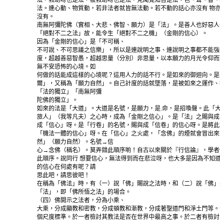
法，救助呀也是法，被救助呀也是法，見聞覺知皆是法。色、聲、香、
法。連心動、物質動，若非法者就皆無法動。若不動的話心亦沒有 物
沒有。
南無阿彌陀佛（實相、大悲、佛智、願力）是「法」。是善人也好惡人
「絕對不二之法」故，能令生「絕對不二之機」（金剛的信心）。
因為「金剛的信心」是「不可稱、
不可說、不可思議之信樂」，所以是連說明之事、連說明之事都不能強
度，超越善惡智愚，超越思量（分別）非思量，以本願力的月光令仰而
無不安恐怖的心境。如
何做的話能成這樣的心境呢？這用人力的話不行。是如來的御迴向。是
爾」，又稱為「願力自然」。自己計度的話就墜落，是被如來之運作、
「法的獨立」「南無阿彌
陀佛的獨立」。
如來的法是「大道」。大道是名號，是願力，是.命，是招喚聲。此「
旅人」（我等凡夫）之心時，成為「金剛之信心」。是「法」之賜與成
成「信心」呀。是「行卷」的名號，賜與成「信卷」的信心呀。是將此
「機法一體的信心」呀。在「信心」之火處，「念佛」的煙就會冒出來
然」（願力自然）。名號→信
心→念佛（稱名）。莫弄錯此順序喲！自古以來關於『行信論』，學者
此順序。說同行 想要信心，無法得到而在悲泣呀，也大多是因為不知
的信心在何處有呢？請
思此吧，請思彼吧！
在稱為「佛法」時，有（一）說「佛」賜說之法時，和（二）說「佛」
「法」，即「佛所悟之法」的場合。
（四）佛開示之法者，分為小乘、
大乘，分成顯教和密教，分成頓教和漸教，分成著聖道門和淨土門等。
個尺度標準。於一者檢討其教法是否在世界中最高之事。於二者有檢討