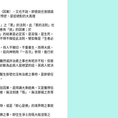
（因果），又也不說。即使說也皆錯誤
不悖逆，是從絕對的大真理
）」之「業」的法則。此「業的法則」也
者有「迷」的因果；於
」的結果是必定苦，是苦惱，是生死。
不得不順從此法則。譬如像是「生者必
，待人不親切，不重養生，而得大病，
，如向神明用「一百次」參拜，進行祈
雖然或許治癒之事也有呢亦不知，但首
診斷為此病人是絕望的話，其病人就決
醫生掛號也沒有治癒之事吧。是即使任
。
信因果，是拜讀大乘經典，又是獲得信
者，無法到達「悟」。無法那樣之吾等
呀，或是「即心是佛」的境界啊之事就
佛之事。即往生淨土而悟大般涅槃之