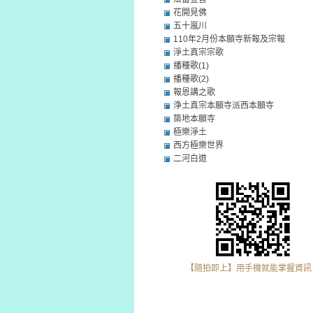
花開見佛
五十嵐川
110年2月份本願寺新報及宗報
淨土真宗宗歌
播種歌(1)
播種歌(2)
報恩講之歌
浄土真宗本願寺派西本願寺
築地本願寺
極樂淨土
西方極樂世界
二河白道
【隨拍即上】用手機就能掌握資訊