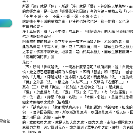
事。
所謂「染」就是「迷」，所謂「淨」就是「悟」。神創造天地萬物，而
的命運之事，是不知道「迷悟染淨的因緣」者的言論。萬物云為「八不
「不生 不滅、不一 不異、不斷 不常、不來 不去」。
說創造不生不滅的萬物之事，即使神也好佛也好，都不能夠。又也沒
有造的必要。
淨土真宗者，將「八不中道」的真理、「迷悟染淨」的因緣 其原樣地
佛之法呀就是真宗。
阿彌陀如來的救濟，是立於更高一層次元而論之呀。若勉強說者，將
此說為像是「平等因果」呀，或「二利圓滿」啊。「即眾生以佛之願力
之事者，佛亦不取正覺」地發誓，是由於其本願力，而眾生被救度呀。
「南無阿彌陀佛」就
是此。
（五）所謂「佛就是法」，一說為什麼意思呢？就所謂佛，是「自覺覺
悟，覺之行已經窮盡圓滿的人格者）。即稱「智慧」和「慈悲」二者皆
佛的「力用」，即是光明，是本願，是名號。稱此等為「法」。是能救
「佛」之外無「法」。稱之為「人法不二」，又稱為「名體不二」。
其次（三） 所謂「佛道」，如前述，是成佛之「法」，是成佛之
「道」。於此道有「戒」「定」「慧」之「三學」，有「六波羅蜜」。
行、信、證」。即是「本願、名號」。「本願、名號」，是吾等往生極
如來本願招喚之敕命（招喚聲）
月
者，「請直來吧」「就那樣地直來吧」「我能護汝」地被招喚。如來的
佛」。吾等因為聞此.命，所以漸漸能思考，以因為能思考了所以信，
並非用運自己的腳，而往生
法雷会館
的。本願招喚之.命，就是大智大悲之.命、願力之.命、南無阿彌陀佛
思議力之故，必定徹到我心。.命之徹到了眾生心中之處，即於一方者
為「哎呀 慶