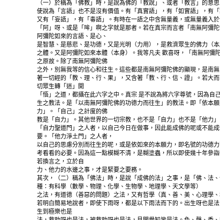
（一）於稱為「佛教」時，是說為佛的「教說」、或者「教言」的意思
使說為「言語」也不是沒有價值。有「真實語」，有「如實語」，有「
又有「妄語」，有「毒語」。有時在一語之中含無量義，或無量義入於
「阿」呀、或是「哞」啊之字就是那者。若在真宗而言者「南無阿彌陀
阿彌陀如來的言語、是心、
是智慧、是慈悲、是功德，又是光明（力用），是救濟眾生的佛力（本
之體。又是阿彌陀如來本體（本身）。我等凡夫 歡喜呀，「南無阿彌
之原故。除了南無阿彌陀佛
之外，別無我等的信心和往生。這些都是南無阿彌陀佛的顯現，是南無
著一切經的「教、理、行、果」，又含著「教、行、信、證」。若大而
切眾生轉「迷」開
「悟」之道，都攝在此六字之中。真宗 是不說為將六字尊號，因為自
生之教法。是「以南無阿彌陀佛的功德力而往生」的教法。即「依本願
力」。「自己」之計度的佛
教是「自力」。其他世界的一切宗教，也不是「自力」也不是「他力」
「自力聖道門」之人者，以自己今日在做事，因此能成佛的呢或不能成
要。「他力淨土門」之人者，
以自己的思慮分別而往生的呢，或是依如來的本願力，即名號的功德力
考看看的必要。因為這一點模糊不清，是糊塗蟲，所以即使幾十年參詣
若換言之，立於自
力、他力的水邊之事，才是緊要之要務。
其次，（二）稱為「佛法」時，是說「成佛的法」之事，是「佛、法、
種：有科學（數學、物理、化學、生物學、地理學、天文學等）
之法，有道德（善惡的問題）之法，又有哲學（真、善、美、心理學、
若明白簡易地說者，即使下雨呀，都是以下雨法而下的。出生呀也是法
生到極樂也是