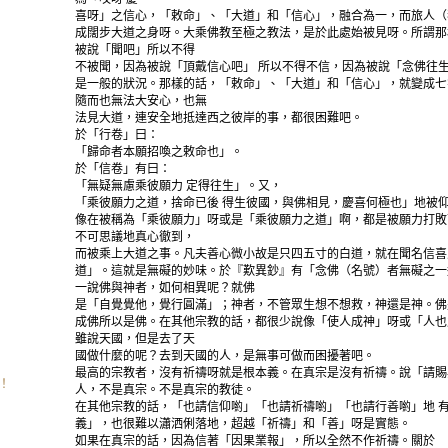
喜呀」之信心，「敕命」、「大道」和「信心」，融合為一，而旅人（
成闊步大道之身呀。大乘佛教至極之教法，是於此處始被見呀。所謂那
被說「聞吧」所以不得
不被聞，因為被說「頂戴信心吧」 所以不得不信，因為被說「念佛往生
是一般的狀況。那樣的話，「敕命」、「大道」和「信心」，就變成七
隨而也無法大安心，也無
法見大道，連安全地抵達西之彼岸的事，都很困難吧。
於「行卷」曰：
「歸命者本願招喚之敕命也」。
於「信卷」有曰：
「無疑無慮乘彼願力 定得往生」。又，
「乘彼願力之道，捨命已後 得生彼國，與佛相見，慶喜何極也」地被
像在被稱為「乘彼願力」呀或是「乘彼願力之道」啊，都是被願力打敗
不可思議地真心徹到，
而被乘上大道之事。凡夫善心微小故是只四五寸的白道，就在聞名信喜
道」。這就是無礙的妙味。於『歎異鈔』有「念佛（名號）者無礙之一
一說佛與神者，如何相異呢？就佛
是「自覺覺他，覺行圓滿」；神者，不管眾生想不想救，神還是神。佛
成佛所以是佛。在其他宗教的話，都很少說像「使人成神」呀或「人也
雖說天國，但是去了天
國做什麼的呢？去到天國的人，是無事可做而困擾著吧。
最高的宗教者，沒有祈禱呀就是根本義。在真宗是沒有祈禱。說「請賜
！
人，不是真宗。不是真宗的教徒。
在其他宗教的話，「也請信仰喲」「也請祈禱喲」「也請行善喲」地 
義」，也很難以瀟洒俐落地，超越「祈禱」和「善」呀是實態。
如果在真宗的話，因為信著「因果業報」，所以全然不作祈禱。關於