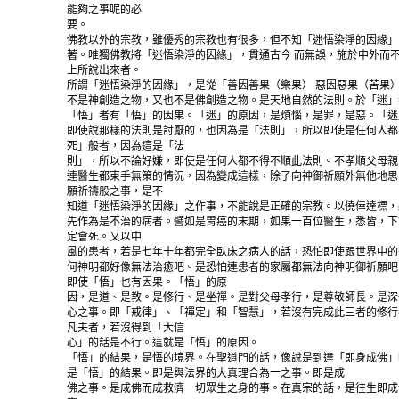
能夠之事呢的必
要。
佛教以外的宗教，雖優秀的宗教也有很多，但不知「迷悟染淨的因緣」
著。唯獨佛教將「迷悟染淨的因緣」，貫通古今 而無誤，施於中外而
上所說出來者。
所謂「迷悟染淨的因緣」，是從「善因善果（樂果） 惡因惡果（苦果
不是神創造之物，又也不是佛創造之物。是天地自然的法則。於「迷」
「悟」者有「悟」的因果。「迷」的原因，是煩惱，是罪，是惡。「迷
即使說那樣的法則是討厭的，也因為是「法則」，所以即使是任何人都
死」般者，因為這是「法
則」，所以不論好嫌，即使是任何人都不得不順此法則。不孝順父母親
連醫生都束手無策的情況，因為變成這樣，除了向神御祈願外無他地思
願祈禱般之事，是不
知道「迷悟染淨的因緣」之作事，不能說是正確的宗教。以僥倖達標，
先作為是不治的病者。譬如是胃癌的末期，如果一百位醫生，悉皆，下
定會死。又以中
風的患者，若是七年十年都完全臥床之病人的話，恐怕即使跟世界中的
何神明都好像無法治癒吧。是恐怕連患者的家屬都無法向神明御祈願吧
即使「悟」也有因果。「悟」的原
因，是道、是教。是修行、是坐禪。是對父母孝行，是尊敬師長。是深
心之事。即「戒律」、「禪定」和「智慧」，若沒有完成此三者的修行
凡夫者，若沒得到「大信
心」的話是不行。這就是「悟」的原因。
「悟」的結果，是悟的境界。在聖道門的話，像說是到達「即身成佛」
是「悟」的結果。即是與法界的大真理合為一之事。即是成
佛之事。是成佛而成救濟一切眾生之身的事。在真宗的話，是往生即成