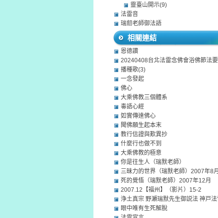
靈臺山開示(9)
法雷音
瑞劎老師御法語
相關連結
恩德讚
20240408台北法雷念佛會浴佛節法要
播種歌(3)
一念發起
佛心
大乘佛教三個體系
毒語心經
如實傳達佛心
聞佛願生起本末
教行信證與歎異抄
什麼行也做不到
大乘佛教的極意
你是往生人（瑞默老師）
三昧力的世界（瑞默老師）2007年8
死的覺悟（瑞默老師）2007年12月
2007.12【福州】（影片）15-2
浄土真宗 野瀬瑞默先生御説法 神戸
眼中唯有生死解脫
法雷宣言